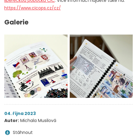
libereckou pobočku CIC
. Více informací najdete také na:
https://www.cicops.cz/cz/
Galerie
04. října 2023
Autor:
Michala Musilová
Stáhnout