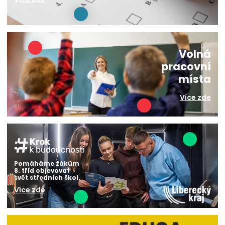
Volná
pracovní
místa
Více zde
Pomáháme žákům
8. tříd objevovat
svět středních škol.
Více zde