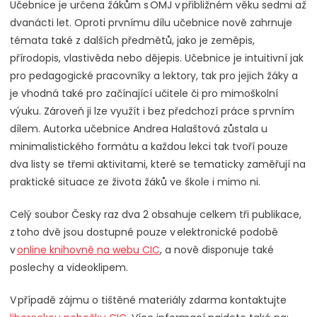
Učebnice je určena žákům s OMJ v přibližném věku sedmi až
dvanácti let. Oproti prvnímu dílu učebnice nově zahrnuje
témata také z dalších předmětů, jako je zeměpis,
přírodopis, vlastivěda nebo dějepis. Učebnice je intuitivní jak
pro pedagogické pracovníky a lektory, tak pro jejich žáky a
je vhodná také pro začínající učitele či pro mimoškolní
výuku. Zároveň ji lze využít i bez předchozí práce s prvním
dílem. Autorka učebnice Andrea Halaštová zůstala u
minimalistického formátu a každou lekci tak tvoří pouze
dva listy se třemi aktivitami, které se tematicky zaměřují na
praktické situace ze života žáků ve škole i mimo ni.
Celý soubor Česky raz dva 2 obsahuje celkem tři publikace,
z toho dvě jsou dostupné pouze v elektronické podobě
v
online knihovně na webu CIC
, a nově disponuje také
poslechy a videoklipem.
V případě zájmu o tištěné materiály zdarma kontaktujte