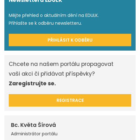
Mějte přehled o aktuálním dění na EDULK.
Přihlašte se k odběru newsletteru.
PŘIHLÁSIT K ODBĚRU
Chcete na našem portálu propagovat
vaši akci či přidávat příspěvky?
Zaregistrujte se.
REGISTRACE
Bc. Květa Šírová
Administrátor portálu