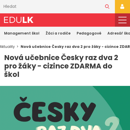
Přeskočit
k
PŘI
hlavnímu
obsahu
Management škol
Žáci a rodiče
Pedagogové
Adresář ško
Aktuality
Nová učebnice Česky raz dva 2 pro žáky - cizince ZDA
Nová učebnice Česky raz dva 2
pro žáky - cizince ZDARMA do
škol