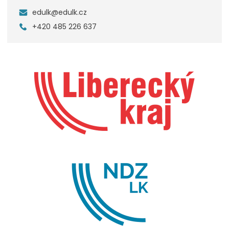
edulk@edulk.cz
+420 485 226 637