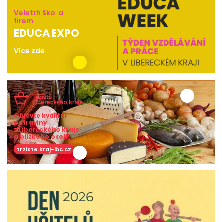
Veletrh škol a
firem
EDUCA EXPO
Více zde
Objevte kvalitní
potraviny
z Libereckého kraje
a blízkého okolí!
trziste.kraj-lbc.cz