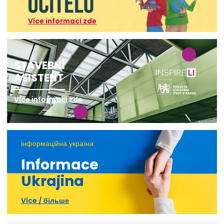
Více informací zde
STAVEBNÍ
ASISTENT
Více informací zde
інформаційна україна
Informace
Ukrajina
Více / більше