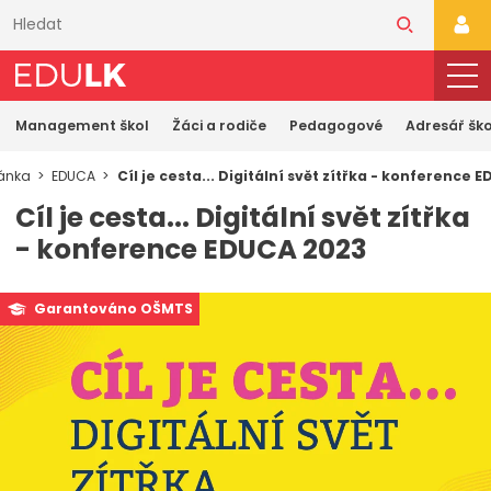
Přeskočit
k
PŘI
hlavnímu
obsahu
Management škol
Žáci a rodiče
Pedagogové
Adresář ško
ránka
EDUCA
Cíl je cesta... Digitální svět zítřka - konference 
Cíl je cesta... Digitální svět zítřka
- konference EDUCA 2023
Garantováno OŠMTS