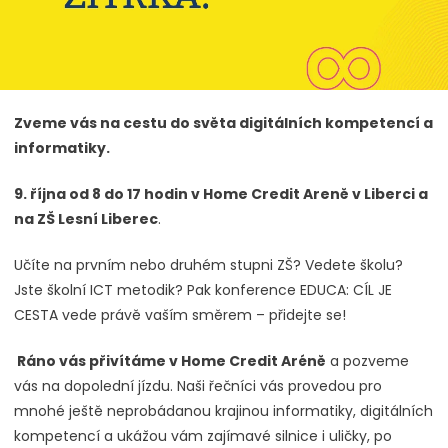
Zveme vás na cestu do světa digitálních kompetencí a
informatiky.
9. října od 8 do 17 hodin v Home Credit Areně v Liberci a
na ZŠ Lesní Liberec
.
Učíte na prvním nebo druhém stupni ZŠ? Vedete školu?
Jste školní ICT metodik? Pak konference EDUCA: CÍL JE
CESTA vede právě vaším směrem – přidejte se!
Ráno vás přivítáme v Home Credit Aréně
a pozveme
vás na dopolední jízdu. Naši řečníci vás provedou pro
mnohé ještě neprobádanou krajinou informatiky, digitálních
kompetencí a ukážou vám zajímavé silnice i uličky, po