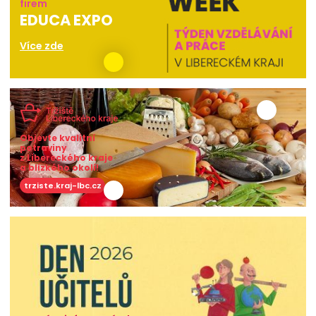
firem
EDUCA EXPO
Více zde
Objevte kvalitní
potraviny
z Libereckého kraje
a blízkého okolí!
trziste.kraj-lbc.cz