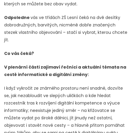
kterých se můžete bez obav vydat.
Odpoledne
vás ve třídách ZŠ Lesní čeká na dvě desítky
dobrodružných, barvitých, nicméně dobře značených
stezek vlastního objevování – stačí si vybrat, kterou chcete
jít.
Co vás čeká?
V plenární části zajímaví řečníci a aktuální témata na
cestě informatické a digitální změny:
I když vykročit ze známého prostoru není snadné, dozvíte
se, jak nezabloudit ve slepých uličkách a kde hledat
rozcestník tras k rozvíjení digitální kompetence a výuce
informatiky; neexistuje jediný směr – na křižovatce se
můžete vydat po široké dálnici, jít jinudy než ostatní,
objevovat i stavět nové cesty – a hlavně přitom pomáhat
svým žákům, aby se sami na cestě k digitálnímu světu