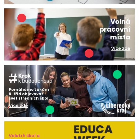
Volná
pracovní
místa
Více zde
Pomáháme žákům
8. tříd objevovat
svět středních škol.
Více zde
Veletrh škol a