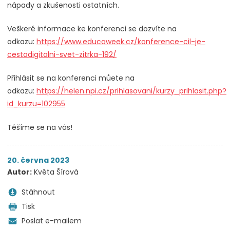
nápady a zkušenosti ostatních.
Veškeré informace ke konferenci se dozvíte na
odkazu:
https://www.educaweek.cz/konference-cil-je-
cestadigitalni-svet-zitrka-192/
Přihlásit se na konferenci můete na
odkazu:
https://helen.npi.cz/prihlasovani/kurzy_prihlasit.php?
id_kurzu=102955
Těšíme se na vás!
20. června 2023
Autor:
Květa Šírová
Stáhnout
Tisk
Poslat e-mailem