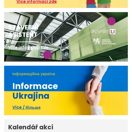
Více informací zde
STAVEBNÍ
ASISTENT
Více informací zde
інформаційна україна
Informace
Ukrajina
Více / більше
Kalendář akcí