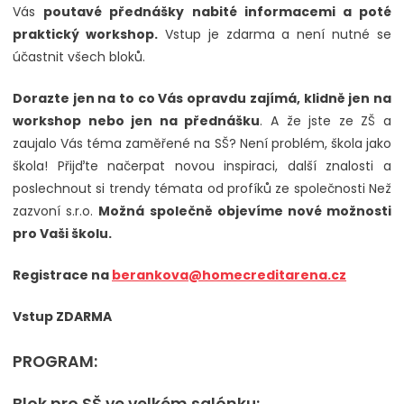
Vás
poutavé přednášky nabité informacemi a poté
praktický workshop.
Vstup je zdarma a není nutné se
účastnit všech bloků.
Dorazte jen na to co Vás opravdu zajímá, klidně jen na
workshop nebo jen na přednášku
. A že jste ze ZŠ a
zaujalo Vás téma zaměřené na SŠ? Není problém, škola jako
škola! Přijďte načerpat novou inspiraci, další znalosti a
poslechnout si trendy témata od profíků ze společnosti Než
zazvoní s.r.o.
Možná společně objevíme nové možnosti
pro Vaši školu.
Registrace na
berankova@homecreditarena.cz
Vstup ZDARMA
PROGRAM:
Blok pro SŠ ve velkém salónku: