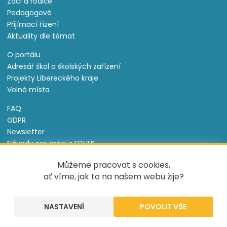
Žáci a rodiče
Pedagogové
Přijímací řízení
Aktuality dle témat
O portálu
Adresář škol a školských zařízení
Projekty Libereckého kraje
Volná místa
FAQ
GDPR
Newsletter
Návody pro práci s EDULK
Prohlášení o přístupnosti
Můžeme pracovat s cookies,
Nastavení cookies
ať víme, jak to na našem webu žije?
Informace o souborech cookie
NASTAVENÍ
Tento projekt je spolufinancován Evropským sociálním
fondem a státním rozpočtem České republiky.