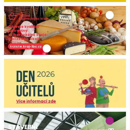
Objevte kvalitní
potraviny
z Libereckého kraje
a blízkého okolí!
trziste.kraj-lbc.cz
Více informací zde
STAVEBNÍ