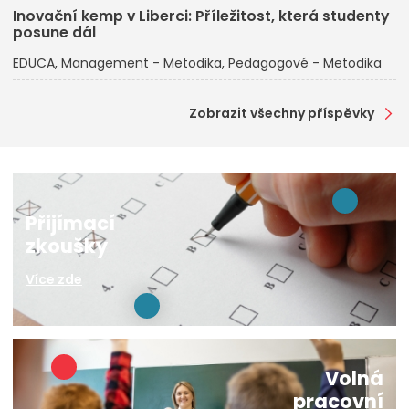
Inovační kemp v Liberci: Příležitost, která studenty
posune dál
EDUCA
Management - Metodika
Pedagogové - Metodika
Zobrazit všechny příspěvky
Přijímací
zkoušky
Více zde
Volná
pracovní