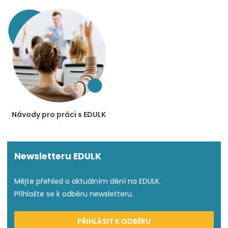
Návody pro práci s EDULK
Newsletteru EDULK
Mějte přehled o aktuálním dění na EDULK.
Přihlašte se k odběru newsletteru.
PŘIHLÁSIT K ODBĚRU