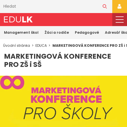
Přeskočit
k
PŘI
hlavnímu
obsahu
Management škol
Žáci a rodiče
Pedagogové
Adresář ško
Úvodní stránka
EDUCA
MARKETINGOVÁ KONFERENCE PRO ZŠ i 
MARKETINGOVÁ KONFERENCE
PRO ZŠ i SŠ