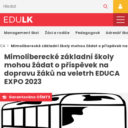
Přeskočit
k
PŘI
hlavnímu
obsahu
Management škol
Žáci a rodiče
Pedagogové
Adresář ško
UCA
Mimoliberecké základní školy mohou žádat o příspěvek na
Mimoliberecké základní školy
mohou žádat o příspěvek na
dopravu žáků na veletrh EDUCA
EXPO 2023
Garantováno OŠMTS