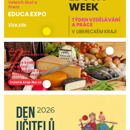
Veletrh škol a
firem
EDUCA EXPO
Více zde
Objevte kvalitní
potraviny
z Libereckého kraje
a blízkého okolí!
trziste.kraj-lbc.cz