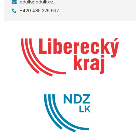
edulk@edulk.cz
+420 485 226 637