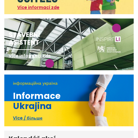
Více informací zde
STAVEBNÍ
ASISTENT
Více informací zde
інформаційна україна
Informace
Ukrajina
Více / більше