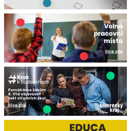
Volná
pracovní
místa
Více zde
Pomáháme žákům
8. tříd objevovat
svět středních škol.
Více zde