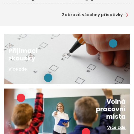
Zobrazit všechny příspěvky
Přijímací
zkoušky
Více zde
Volná
pracovní
místa
Více zde