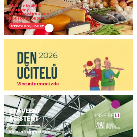
Objevte kvalitní
potraviny
z Libereckého kraje
a blízkého okolí!
trziste.kraj-lbc.cz
Více informací zde
STAVEBNÍ
ASISTENT
Více informací zde