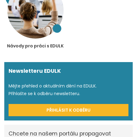
Návody pro práci s EDULK
Newsletteru EDULK
Mějte přehled o aktuálním dění na EDULK.
Přihlašte se k odběru newsletteru.
PŘIHLÁSIT K ODBĚRU
Chcete na našem portálu propagovat