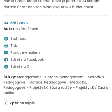
Home Credit Areně Liberec. Nově je podmínkou čerpání
dotace účast na vzdělávací akci Krok k budoucnosti.
04. září 2025
Autor:
Květa Šírová
Stáhnout
Tisk
Poslat e-mailem
Sdílet na Facebook
Sdílet na X
Štítky:
Management - Dotace
Management - Metodika
Pedagogové - Dotace
Pedagogové - Metodika
Pedagogové - Projekty LK
Žáci a rodiče - Projekty LK / Žáci a
rodiče
Zpět na výpis