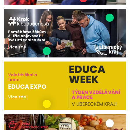
Pomáháme žákům
8. tříd objevovat
svět středních škol.
Více zde
Veletrh škol a
firem
EDUCA EXPO
Více zde