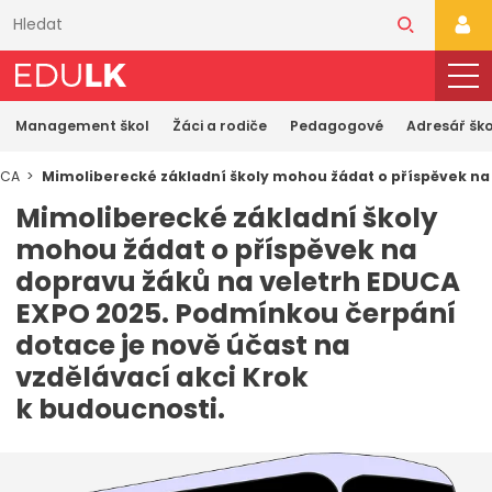
Přeskočit
k
PŘI
hlavnímu
obsahu
Management škol
Žáci a rodiče
Pedagogové
Adresář ško
UCA
Mimoliberecké základní školy mohou žádat o příspěvek na 
Mimoliberecké základní školy
mohou žádat o příspěvek na
dopravu žáků na veletrh EDUCA
EXPO 2025. Podmínkou čerpání
dotace je nově účast na
vzdělávací akci Krok
k budoucnosti.