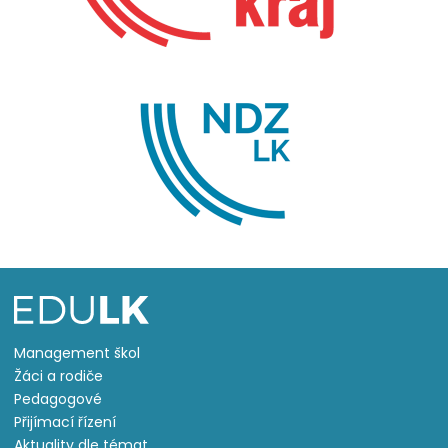
Management škol
Žáci a rodiče
Pedagogové
Přijímací řízení
Aktuality dle témat