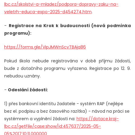
lbc.cz/skolstvi-a-mladez/podpora-dopravy-zaku-na-
veletrh-educa-expo-2025-d454274.htm
.
-
Registrace na Krok k budoucnosti (nová podmínka
programu):
https://forms.gle/VipJMWnScvTBAja86
Pokud škola nebude registrována v době příjmu žádosti,
bude z dotačního programu vyřazena. Registrace po 12. 9.
nebudou uznány.
-
Odeslání žádosti:
1) přes bankovní identitu žadatele - systém RAP (nejlépe
bez el. podpisu a bez časového razítka) - návod na práci se
systémrem a vyplnění žádosti na:
https://dotace.kraj-
lbc.cz/getFile/case:show/id:457637/2025-05-
05%2017:10:11.000000