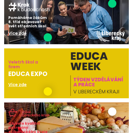
Pomáháme žákům
8. tříd objevovat
svět středních škol.
Více zde
Veletrh škol a
firem
EDUCA EXPO
Více zde
Objevte kvalitní
potraviny
z Libereckého kraje