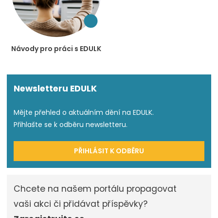
Návody pro práci s EDULK
Newsletteru EDULK
Mějte přehled o aktuálním dění na EDULK.
Přihlašte se k odběru newsletteru.
PŘIHLÁSIT K ODBĚRU
Chcete na našem portálu propagovat
vaši akci či přidávat příspěvky?