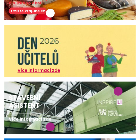
a blízkého okolí!
trziste.kraj-lbc.cz
Více informací zde
STAVEBNÍ
ASISTENT
Více informací zde