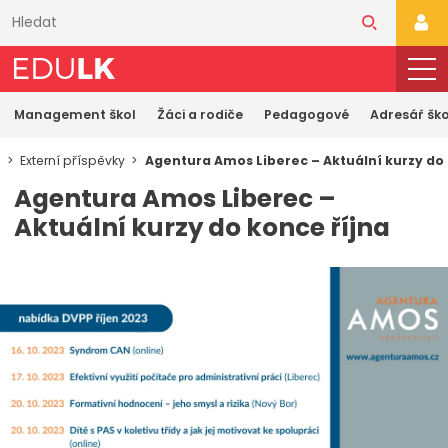
Přeskočit
k
PŘI
hlavnímu
obsahu
Management škol
Žáci a rodiče
Pedagogové
Adresář ško
a
Externí příspěvky
Agentura Amos Liberec – Aktuální kurzy do 
Agentura Amos Liberec –
Aktuální kurzy do konce října