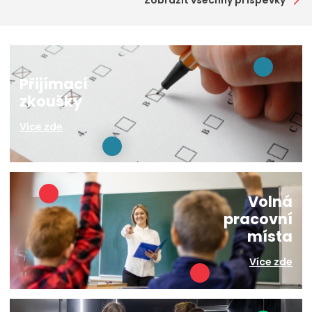
Přijímací
zkoušky
Více zde
Volná
pracovní
místa
Více zde