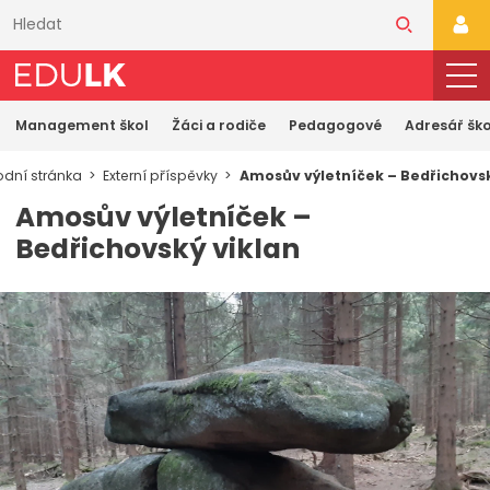
Přeskočit
k
PŘI
hlavnímu
obsahu
Management škol
Žáci a rodiče
Pedagogové
Adresář ško
odní stránka
Externí příspěvky
Amosův výletníček – Bedřichovsk
Amosův výletníček –
Bedřichovský viklan