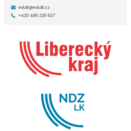
edulk@edulk.cz
+420 485 226 637