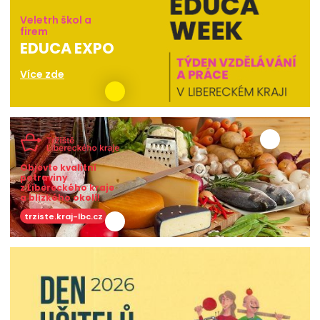
Veletrh škol a
firem
EDUCA EXPO
Více zde
Objevte kvalitní
potraviny
z Libereckého kraje
a blízkého okolí!
trziste.kraj-lbc.cz