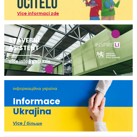
Více informací zde
STAVEBNÍ
ASISTENT
Více informací zde
інформаційна україна
Informace
Ukrajina
Více / більше