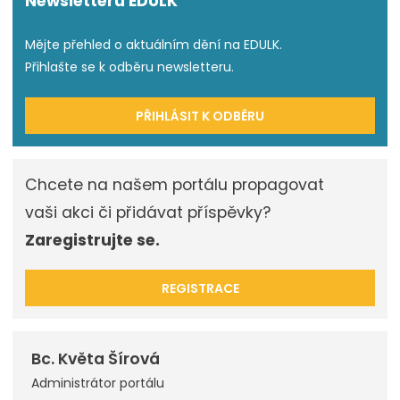
Newsletteru EDULK
Mějte přehled o aktuálním dění na EDULK.
Přihlašte se k odběru newsletteru.
PŘIHLÁSIT K ODBĚRU
Chcete na našem portálu propagovat
vaši akci či přidávat příspěvky?
Zaregistrujte se.
REGISTRACE
Bc. Květa Šírová
Administrátor portálu