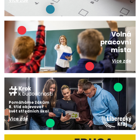
Více zde
Volná
pracovní
místa
Více zde
Pomáháme žákům
8. tříd objevovat
svět středních škol.
Více zde