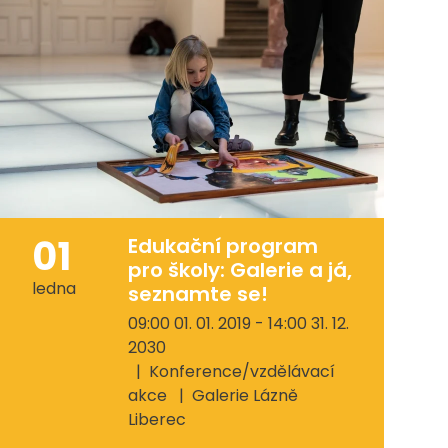
01
Edukační program
pro školy: Galerie a já,
ledna
seznamte se!
09:00 01. 01. 2019 - 14:00 31. 12.
2030
Konference/vzdělávací
akce
Galerie Lázně
Liberec