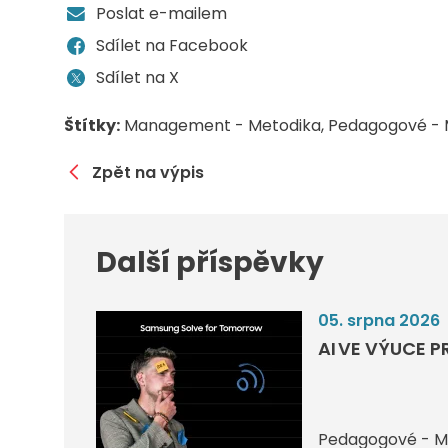
Poslat e-mailem
Sdílet na Facebook
Sdílet na X
Štítky:
Management - Metodika
Pedagogové - 
Zpět na výpis
Další příspěvky
05. srpna 2026
AI VE VÝUCE P
Pedagogové - M