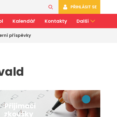
PŘIHLÁSIT SE
ol
Kalendář
Kontakty
Další
erní příspěvky
vald
Přijímací
zkoušky