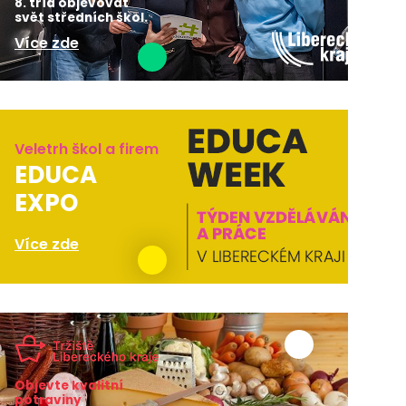
8. tříd objevovat
svět středních škol.
Více zde
Veletrh škol a firem
EDUCA
EXPO
Více zde
Objevte kvalitní
potraviny