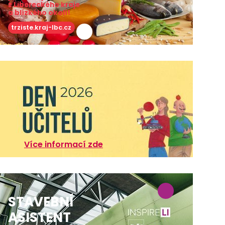
z Libereckého kraje
a blízkého okolí!
trziste.kraj-lbc.cz
Více informací zde
STAVEBNÍ
ASISTENT