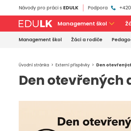
Přeskočit
Návody pro práci s
EDULK
Podpora
+420
k
hlavnímu
obsahu
Management škol
Žá
Management škol
Žáci a rodiče
Pedago
Úvodní stránka
Externí příspěvky
Den otevřenýc
Den otevřených 