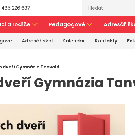
 485 226 637
ci a rodiče
Pedagogové
Adresář šk
gové
Adresář škol
Kalendář
Kontakty
Ext
h dveří Gymnázia Tanvald
dveří Gymnázia Tan