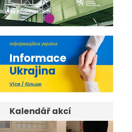
Více informací zde
інформаційна україна
Informace
Ukrajina
Více / більше
Kalendář akcí