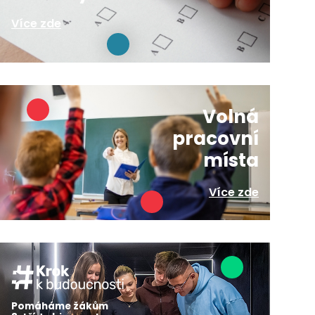
Více zde
Volná
pracovní
místa
Více zde
Pomáháme žákům