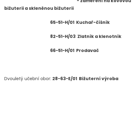
- zaměření na kovovou
bižuterii a skleněnou bižuterii
65-51-H/01 Kuchař-číšník
82-51-H/03 Zlatník a klenotník
66-51-H/01 Prodavač
Dvouletý učební obor:
28-63-E/01 Bižuterní výroba