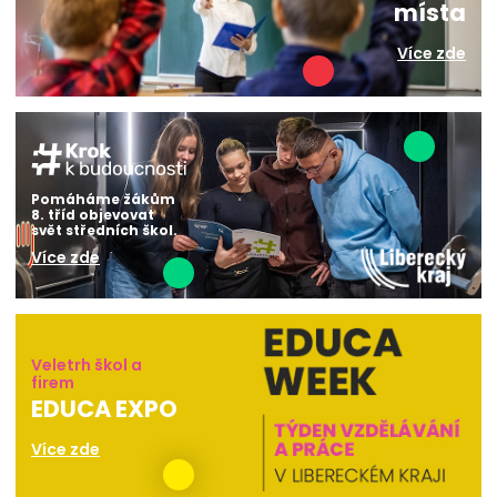
místa
Více zde
Pomáháme žákům
8. tříd objevovat
svět středních škol.
Více zde
Veletrh škol a
firem
EDUCA EXPO
Více zde