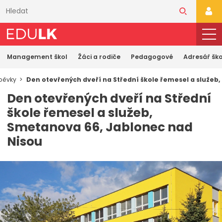
Přeskočit
k
PŘI
hlavnímu
obsahu
Management škol
Žáci a rodiče
Pedagogové
Adresář ško
spěvky
Den otevřených dveří na Střední škole řemesel a služeb
Den otevřených dveří na Střední
škole řemesel a služeb,
Smetanova 66, Jablonec nad
Nisou