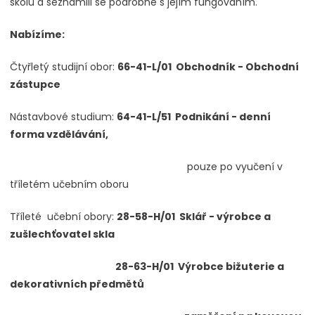
školu a seznámili se podrobně s jejím fungováním.
Nabízíme:
Čtyřletý studijní obor:
66-41-L/01 Obchodník - Obchodní
zástupce
Nástavbové studium:
64-41-L/51 Podnikání - denní
forma vzdělávání,
pouze po vyučení v
tříletém učebním oboru
Tříleté učební obory:
28-58-H/01 Sklář - výrobce a
zušlechťovatel skla
28-63-H/01 Výrobce bižuterie a
dekorativních předmětů