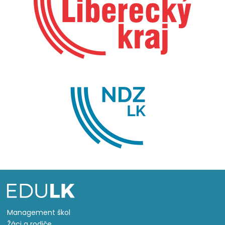
Management škol
Žáci a rodiče