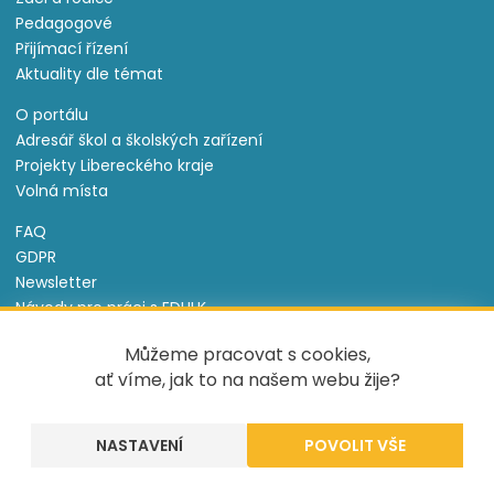
Pedagogové
Přijímací řízení
Aktuality dle témat
O portálu
Adresář škol a školských zařízení
Projekty Libereckého kraje
Volná místa
FAQ
GDPR
Newsletter
Návody pro práci s EDULK
Prohlášení o přístupnosti
Můžeme pracovat s cookies,
Nastavení cookies
ať víme, jak to na našem webu žije?
Informace o souborech cookie
NASTAVENÍ
Tento projekt je spolufinancován Evropským sociálním
fondem a státním rozpočtem České republiky.