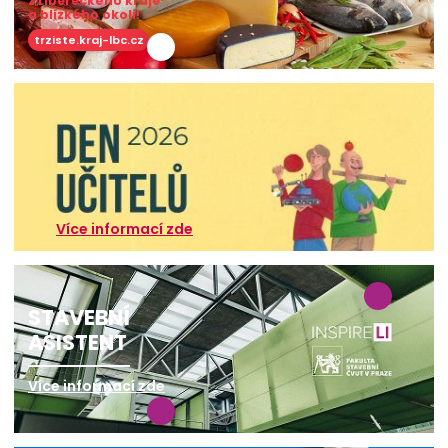
z Libereckého kraje
a blízkého okolí!
trziste.kraj-lbc.cz
Více informací zde
STAVEBNÍ
ASISTENT
Více informací zde