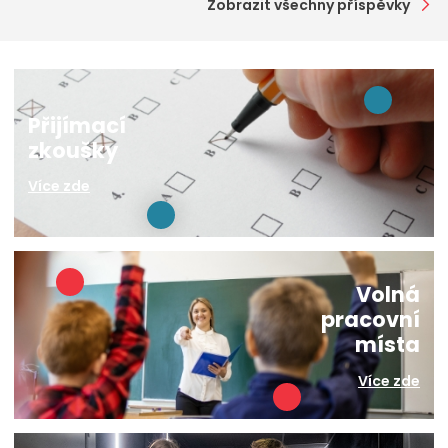
Zobrazit všechny příspěvky
Přijímací
zkoušky
Více zde
Volná
pracovní
místa
Více zde