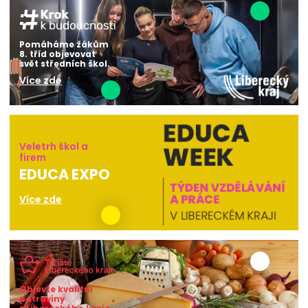
Pomáháme žákům
8. tříd objevovat
svět středních škol.
Více zde
Veletrh škol a
firem
EDUCA EXPO
Více zde
Objevte kvalitní
potraviny