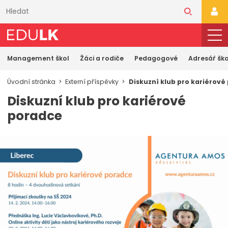
Přeskočit
k
PŘI
hlavnímu
obsahu
Management škol
Žáci a rodiče
Pedagogové
Adresář ško
Úvodní stránka
Externí příspěvky
Diskuzní klub pro kariérové
Diskuzní klub pro kariérové
poradce