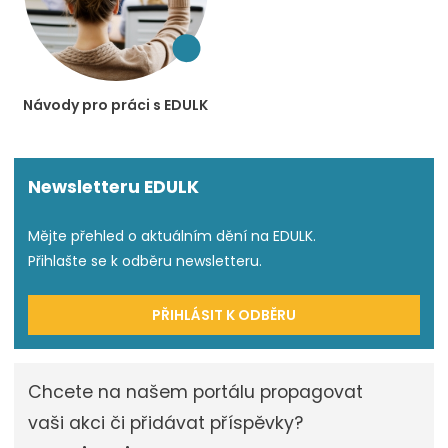
Návody pro práci s EDULK
Newsletteru EDULK
Mějte přehled o aktuálním dění na EDULK.
Přihlašte se k odběru newsletteru.
PŘIHLÁSIT K ODBĚRU
Chcete na našem portálu propagovat
vaši akci či přidávat příspěvky?