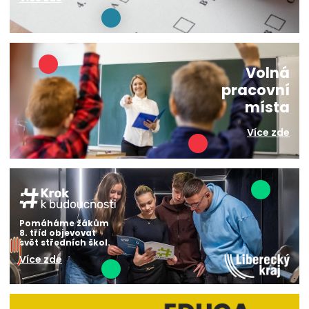
Volná
pracovní
místa
Více zde
Pomáháme žákům
8. tříd objevovat
svět středních škol.
Více zde