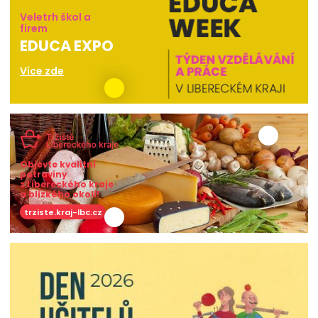
Veletrh škol a
firem
EDUCA EXPO
Více zde
Objevte kvalitní
potraviny
z Libereckého kraje
a blízkého okolí!
trziste.kraj-lbc.cz