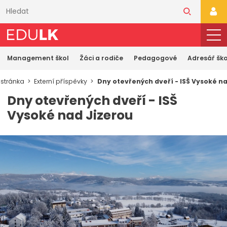
Přeskočit
k
PŘI
hlavnímu
obsahu
Management škol
Žáci a rodiče
Pedagogové
Adresář ško
 stránka
Externí příspěvky
Dny otevřených dveří - ISŠ Vysoké na
Dny otevřených dveří - ISŠ
Vysoké nad Jizerou