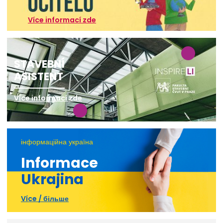
Více informací zde
STAVEBNÍ
ASISTENT
Více informací zde
інформаційна україна
Informace
Ukrajina
Více / більше