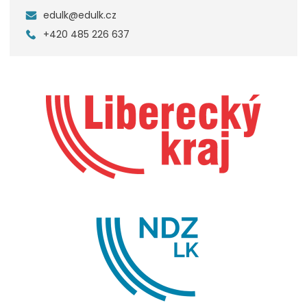
edulk@edulk.cz
+420 485 226 637