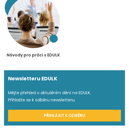
Návody pro práci s EDULK
Newsletteru EDULK
Mějte přehled o aktuálním dění na EDULK.
Přihlašte se k odběru newsletteru.
PŘIHLÁSIT K ODBĚRU