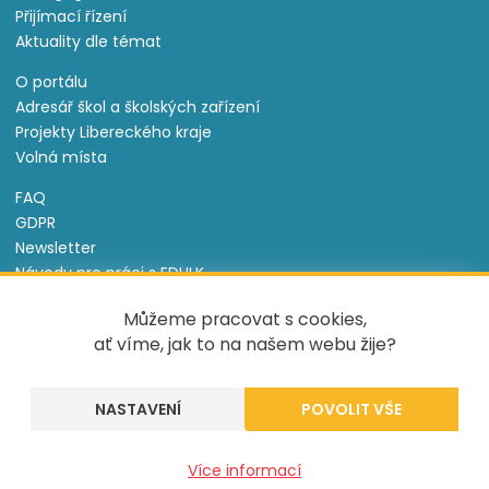
Přijímací řízení
Aktuality dle témat
O portálu
Adresář škol a školských zařízení
Projekty Libereckého kraje
Volná místa
FAQ
GDPR
Newsletter
Návody pro práci s EDULK
Prohlášení o přístupnosti
Můžeme pracovat s cookies,
Nastavení cookies
ať víme, jak to na našem webu žije?
Informace o souborech cookie
NASTAVENÍ
Tento projekt je spolufinancován Evropským sociálním
fondem a státním rozpočtem České republiky.
Více informací
Created by
UVM