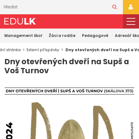
Přeskočit
k
PŘI
hlavnímu
obsahu
Management škol
Žáci a rodiče
Pedagogové
Adresář ško
ní stránka
Externí příspěvky
Dny otevřených dveří na Supš a V
Dny otevřených dveří na Supš a
Voš Turnov