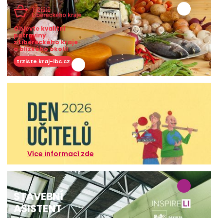
Objevte kvalitní
potraviny
z Libereckého kraje
a blízkého okolí!
trziste.kraj-lbc.cz
Více informací zde
STAVEBNÍ
ASISTENT