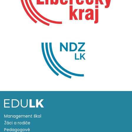
Management škol
Žáci a rodiče
Pedagogové