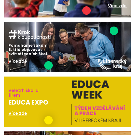
Více zde
Pomáháme žákům
8. tříd objevovat
svět středních škol.
Více zde
Veletrh škol a
firem
EDUCA EXPO
Více zde