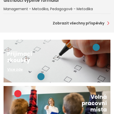
distribuci vyplňte formulář
Management - Metodika
Pedagogové - Metodika
Zobrazit všechny příspěvky
Přijímací
zkoušky
Více zde
Volná
pracovní
místa