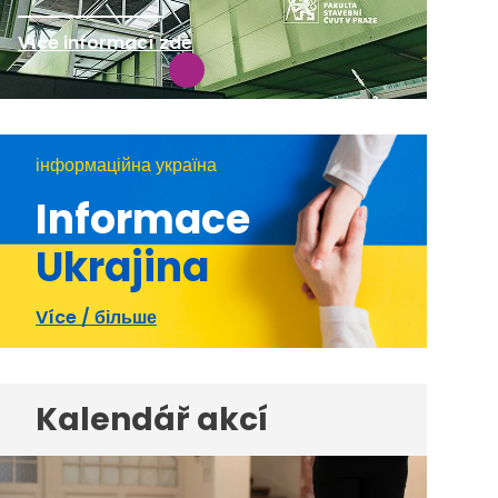
Více informací zde
інформаційна україна
Informace
Ukrajina
Více / більше
Kalendář akcí