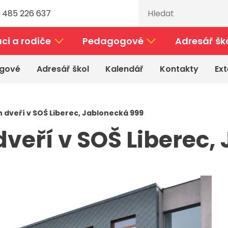
 485 226 637
ci a rodiče
Pedagogové
Adresář šk
gové
Adresář škol
Kalendář
Kontakty
Ext
 dveří v SOŠ Liberec, Jablonecká 999
veří v SOŠ Liberec,