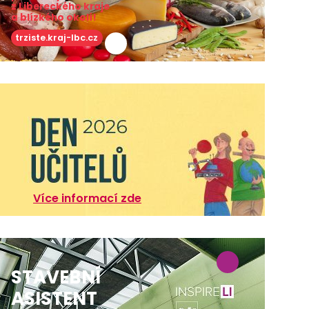
z Libereckého kraje
a blízkého okolí!
trziste.kraj-lbc.cz
Více informací zde
STAVEBNÍ
ASISTENT