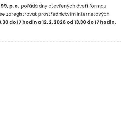
9, p. o.
pořádá dny otevřených dveří formou
é se zaregistrovat prostřednictvím internetových
3.30 do 17 hodin a 12. 2. 2026 od 13.30 do 17 hodin.