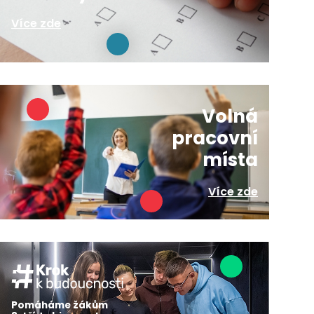
Více zde
Volná
pracovní
místa
Více zde
Pomáháme žákům