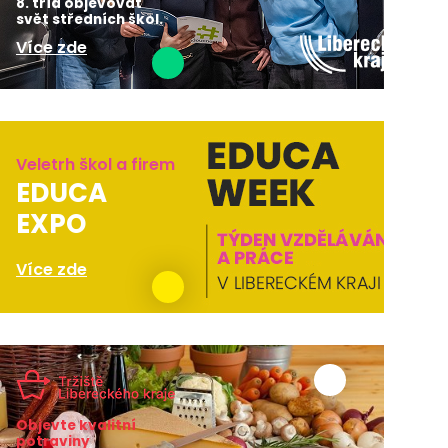
8. tříd objevovat
svět středních škol.
Více zde
Veletrh škol a firem
EDUCA
EXPO
Více zde
Objevte kvalitní
potraviny