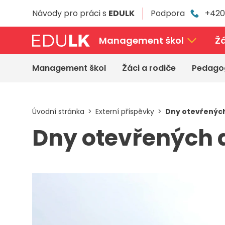
Přeskočit
Návody pro práci s
EDULK
Podpora
+420
k
hlavnímu
obsahu
Management škol
Žá
Management škol
Žáci a rodiče
Pedago
Úvodní stránka
Externí příspěvky
Dny otevřených
Dny otevřených d