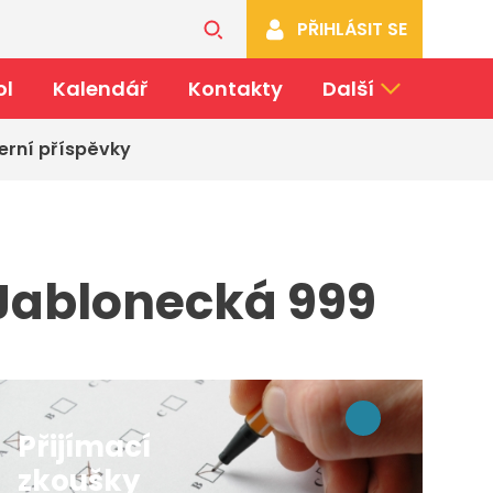
PŘIHLÁSIT SE
ol
Kalendář
Kontakty
Další
erní příspěvky
 Jablonecká 999
Přijímací
zkoušky