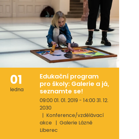
01
Edukační program
pro školy: Galerie a já,
ledna
seznamte se!
09:00 01. 01. 2019 - 14:00 31. 12.
2030
Konference/vzdělávací
akce
Galerie Lázně
Liberec