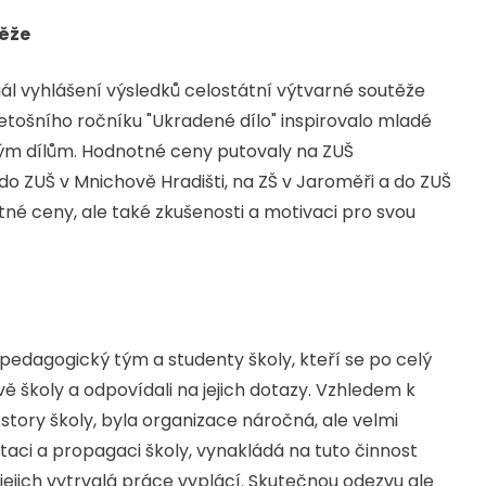
těže
l vyhlášení výsledků celostátní výtvarné soutěže
etošního ročníku "Ukradené dílo" inspirovalo mladé
ným dílům. Hodnotné ceny putovaly na ZUŠ
, do ZUŠ v Mnichově Hradišti, na ZŠ v Jaroměři a do ZUŠ
tné ceny, ale také zkušenosti a motivaci pro svou
pedagogický tým a studenty školy, kteří se po celý
ě školy a odpovídali na jejich dotazy. Vzhledem k
ostory školy, byla organizace náročná, ale velmi
aci a propagaci školy, vynakládá na tuto činnost
o jejich vytrvalá práce vyplácí. Skutečnou odezvu ale