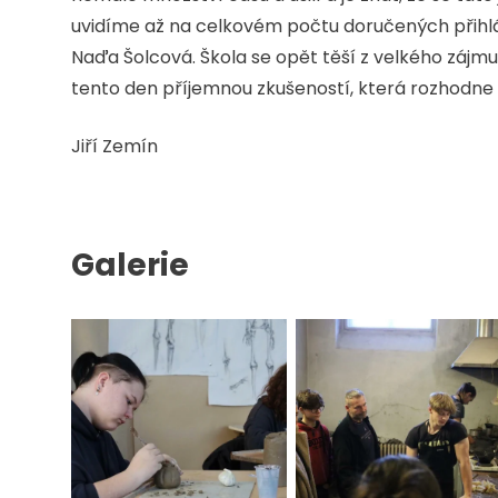
uvidíme až na celkovém počtu doručených přihlá
Naďa Šolcová. Škola se opět těší z velkého zájmu
tento den příjemnou zkušeností, která rozhodne o
Jiří Zemín
Galerie