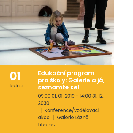
01
Edukační program
pro školy: Galerie a já,
ledna
seznamte se!
09:00 01. 01. 2019 - 14:00 31. 12.
2030
Konference/vzdělávací
akce
Galerie Lázně
Liberec