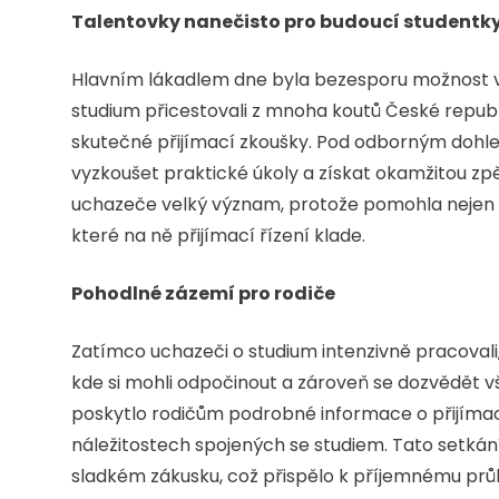
Talentovky nanečisto pro budoucí studentky
Hlavním lákadlem dne byla bezesporu možnost vy
studium přicestovali z mnoha koutů České republiky
skutečné přijímací zkoušky. Pod odborným dohle
vyzkoušet praktické úkoly a získat okamžitou 
uchazeče velký význam, protože pomohla nejen 
které na ně přijímací řízení klade.
Pohodlné zázemí pro rodiče
Zatímco uchazeči o studium intenzivně pracovali,
kde si mohli odpočinout a zároveň se dozvědět v
poskytlo rodičům podrobné informace o přijímacím
náležitostech spojených se studiem. Tato setkání
sladkém zákusku, což přispělo k příjemnému prů