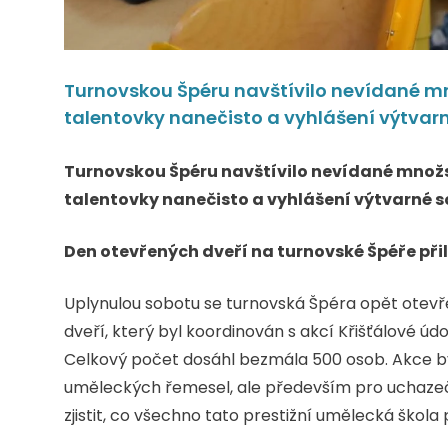
Turnovskou Špéru navštívilo nevídané mno
talentovky nanečisto a vyhlášení výtvarn
Turnovskou Špéru navštívilo nevídané množstv
talentovky nanečisto a vyhlášení výtvarné s
Den otevřených dveří na turnovské Špéře při
Uplynulou sobotu se turnovská Špéra opět otevře
dveří, který byl koordinován s akcí Křišťálové úd
Celkový počet dosáhl bezmála 500 osob. Akce by
uměleckých řemesel, ale především pro uchazeče o
zjistit, co všechno tato prestižní umělecká škola 