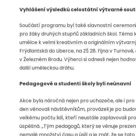
Vyhlášení výsledků celostátní výtvarné sou
Součástí programu byl také slavnostní ceremoniá
pro žáky druhých stupňů základních škol. Téma l
umělce k velmi kreativním a originálním výtvar
Frýdlantská do Liberce, na ZŠ 28. října v Turnově
v Železném Brodu. Výherci si odnesli nejen hodno
další uměleckou dráhu.
Pedagogové a studenti školy byli neúnavní
Akce byla náročná nejen pro uchazeče, ale i pro 
den věnovali návštěvníkům, provázeli je po budov
velkému počtu lidí, kteří neustále zaplavovali pr
úspěšná. „Tým pedagogů, který se věnuje prezent
nemalé množství času a úsilí a je znát, že se tat