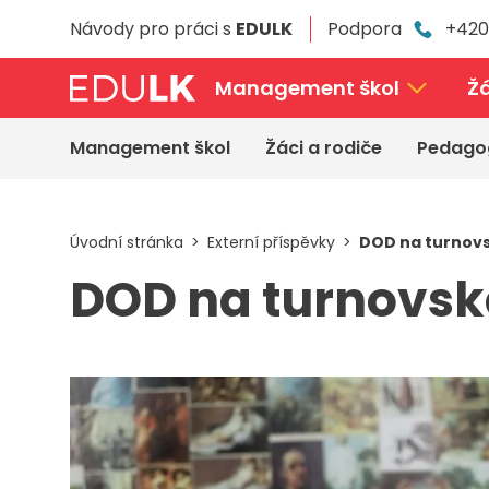
Přeskočit
Návody pro práci s
EDULK
Podpora
+420
k
hlavnímu
obsahu
Management škol
Žá
Management škol
Žáci a rodiče
Pedago
Úvodní stránka
Externí příspěvky
DOD na turnov
DOD na turnovsk