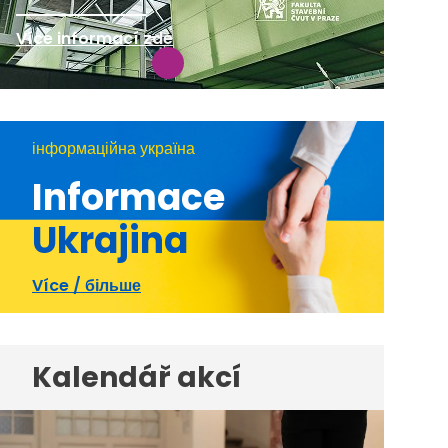
Více informací zde
інформаційна україна
Informace
Ukrajina
Více / більше
Kalendář akcí