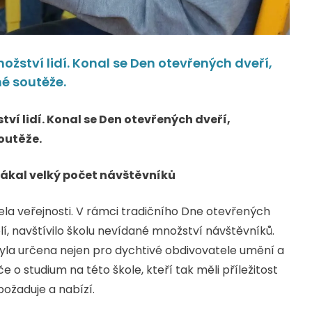
žství lidí. Konal se Den otevřených dveří,
é soutěže.
í lidí. Konal se Den otevřených dveří,
outěže.
lákal velký počet návštěvníků
la veřejnosti. V rámci tradičního Dne otevřených
olí, navštívilo školu nevídané množství návštěvníků.
la určena nejen pro dychtivé obdivovatele umění a
 studium na této škole, kteří tak měli příležitost
požaduje a nabízí.