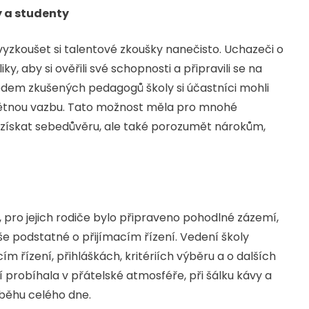
 a studenty
zkoušet si talentové zkoušky nanečisto. Uchazeči o
, aby si ověřili své schopnosti a připravili se na
dem zkušených pedagogů školy si účastníci mohli
zpětnou vazbu. Tato možnost měla pro mnohé
získat sebedůvěru, ale také porozumět nárokům,
 pro jejich rodiče bylo připraveno pohodlné zázemí,
še podstatné o přijímacím řízení. Vedení školy
 řízení, přihláškách, kritériích výběru a o dalších
 probíhala v přátelské atmosféře, při šálku kávy a
běhu celého dne.