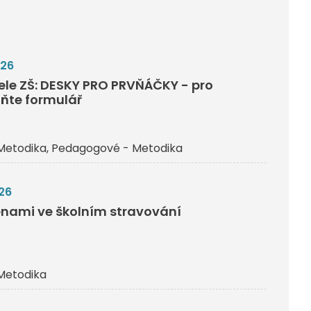
026
tele ZŠ: DESKY PRO PRVŇÁČKY - pro
lňte formulář
Metodika
Pedagogové - Metodika
26
nami ve školním stravování
Metodika