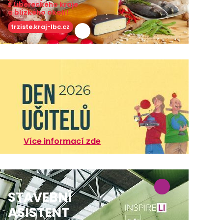
z Libereckého kraje
a blízkého okolí!
trziste.kraj-lbc.cz
Více informací zde
STAVEBNÍ
ASISTENT