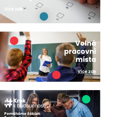
Více zde
Volná
pracovní
místa
Více zde
Pomáháme žákům