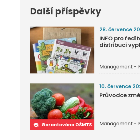
Další příspěvky
28. července 2
INFO pro ředi
distribuci vyp
Management - 
10. července 20
Průvodce změ
Management - 
Garantováno OŠMTS