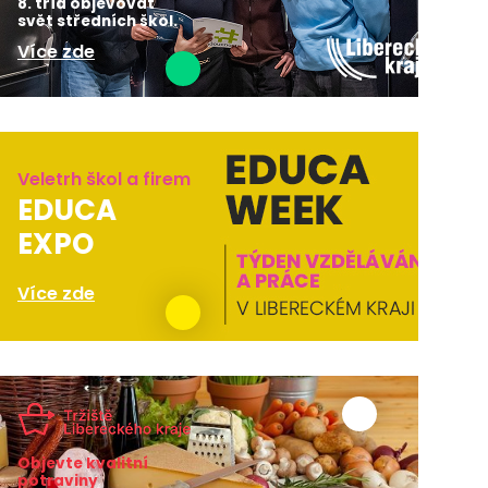
8. tříd objevovat
svět středních škol.
Více zde
Veletrh škol a firem
EDUCA
EXPO
Více zde
Objevte kvalitní
potraviny