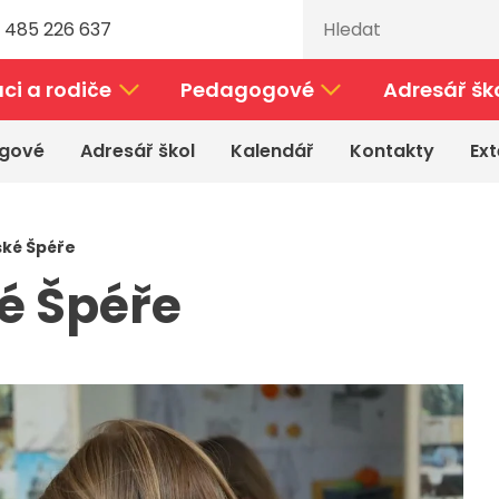
 485 226 637
ci a rodiče
Pedagogové
Adresář šk
gové
Adresář škol
Kalendář
Kontakty
Ext
ské Špéře
é Špéře