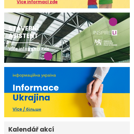
Více informací zde
STAVEBNÍ
ASISTENT
Více informací zde
інформаційна україна
Informace
Ukrajina
Více / більше
Kalendář akcí