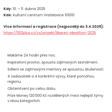
Kdy:
10. – 11. dubna 2025
Kde:
Kulturní centrum Vratislavice 101010
Více informací a registrace (nejpozději do 3.4.2025):
https://1012plus.cz/cs/projekt/liberec-ideathon-2025
Makáme 24 hodin přes noc.
Inspirativní prostor, spousta zajímavých seznámení.
Sdílení se zajímavými mentory se spoustou zkušeností.
4 zadavatelé a 4 konkrétní výzvy, které pomohou
regionu.
Občerstvení po celou dobu.
Prize Money 120 000 Kč rozdělených mezi nejlepší týmy
v obou kategoriích.