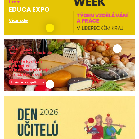
firem
EDUCA EXPO
Více zde
Objevte kvalitní
potraviny
z Libereckého kraje
a blízkého okolí!
trziste.kraj-lbc.cz