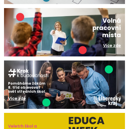
Volná
pracovní
místa
Více zde
Pomáháme žákům
8. tříd objevovat
svět středních škol.
Více zde
Veletrh škol a