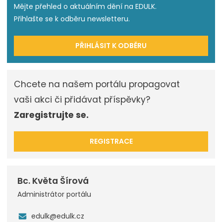
Mějte přehled o aktuálním dění na EDULK.
Přihlašte se k odběru newsletteru.
PŘIHLÁSIT K ODBĚRU
Chcete na našem portálu propagovat
vaši akci či přidávat příspěvky?
Zaregistrujte se.
REGISTRACE
Bc. Květa Šírová
Administrátor portálu
edulk@edulk.cz