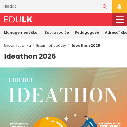
Přeskočit
k
PŘI
hlavnímu
obsahu
Management škol
Žáci a rodiče
Pedagogové
Adresář ško
Úvodní stránka
Externí příspěvky
Ideathon 2025
Ideathon 2025