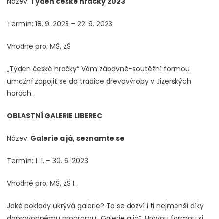
Název:
Týden české hračky 2023
Termín: 18. 9. 2023 – 22. 9. 2023
Vhodné pro: MŠ, ZŠ
„Týden české hračky“ Vám zábavně-soutěžní formou
umožní zapojit se do tradice dřevovýroby v Jizerských
horách.
OBLASTNÍ GALERIE LIBEREC
Název:
Galerie a já, seznamte se
Termín: 1. 1. – 30. 6. 2023
Vhodné pro: MŠ, ZŠ I.
Jaké poklady ukrývá galerie? To se dozví i ti nejmenší díky
doprovodnému programu „Galerie a já“. Hravou formou si