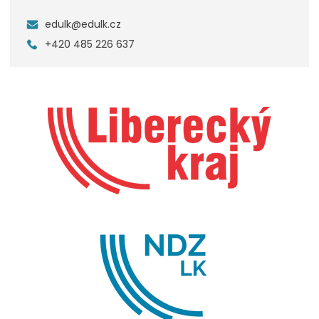
edulk@edulk.cz
+420 485 226 637