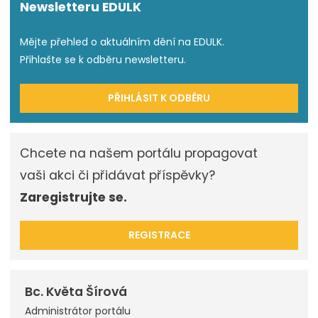
Newsletteru EDULK
Mějte přehled o aktuálním dění na EDULK.
Přihlašte se k odběru newsletteru.
PŘIHLÁSIT K ODBĚRU
Chcete na našem portálu propagovat
vaši akci či přidávat příspěvky?
Zaregistrujte se.
REGISTRACE
Bc. Květa Šírová
Administrátor portálu