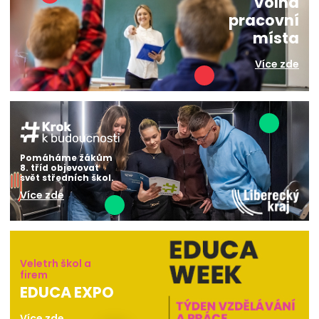
Volná
pracovní
místa
Více zde
Pomáháme žákům
8. tříd objevovat
svět středních škol.
Více zde
Veletrh škol a
firem
EDUCA EXPO
Více zde