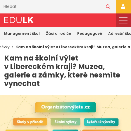
Přeskočit
k
PŘI
hlavnímu
obsahu
Management škol
Žáci a rodiče
Pedagogové
Adresář ško
spěvky
Kam na školní výlet v Libereckém kraji? Muzea, galerie 
Kam na školní výlet
v Libereckém kraji? Muzea,
galerie a zámky, které nesmíte
vynechat