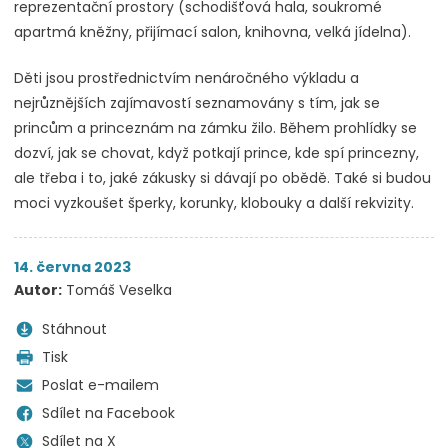
reprezentační prostory (schodišťová hala, soukromé
apartmá kněžny, přijímací salon, knihovna, velká jídelna).
Děti jsou prostřednictvím nenáročného výkladu a
nejrůznějších zajímavostí seznamovány s tím, jak se
princům a princeznám na zámku žilo. Během prohlídky se
dozví, jak se chovat, když potkají prince, kde spí princezny,
ale třeba i to, jaké zákusky si dávají po obědě. Také si budou
moci vyzkoušet šperky, korunky, klobouky a další rekvizity.
14. června 2023
Autor:
Tomáš Veselka
Stáhnout
Tisk
Poslat e-mailem
Sdílet na Facebook
Sdílet na X