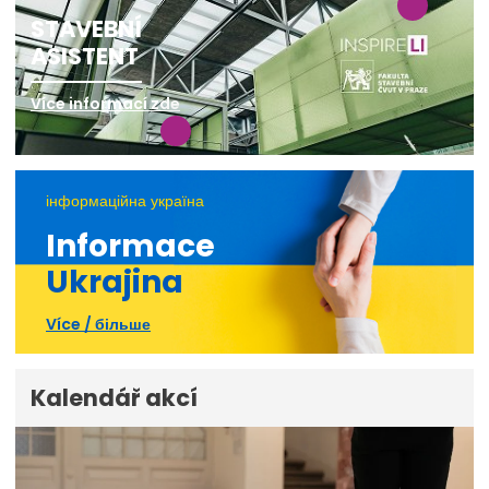
STAVEBNÍ
ASISTENT
Více informací zde
інформаційна україна
Informace
Ukrajina
Více / більше
Kalendář akcí