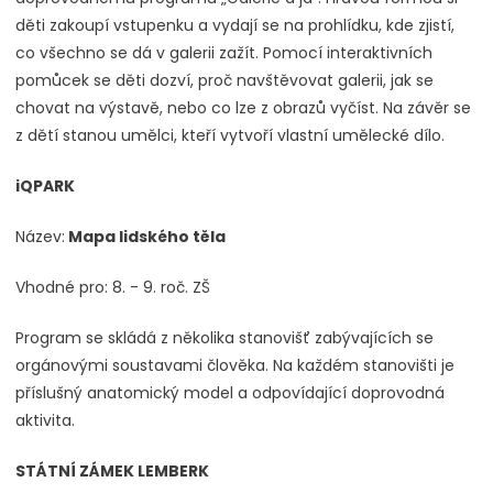
děti zakoupí vstupenku a vydají se na prohlídku, kde zjistí,
co všechno se dá v galerii zažít. Pomocí interaktivních
pomůcek se děti dozví, proč navštěvovat galerii, jak se
chovat na výstavě, nebo co lze z obrazů vyčíst. Na závěr se
z dětí stanou umělci, kteří vytvoří vlastní umělecké dílo.
iQPARK
Název:
Mapa lidského těla
Vhodné pro: 8. - 9. roč. ZŠ
Program se skládá z několika stanovišť zabývajících se
orgánovými soustavami člověka. Na každém stanovišti je
příslušný anatomický model a odpovídající doprovodná
aktivita.
STÁTNÍ ZÁMEK LEMBERK