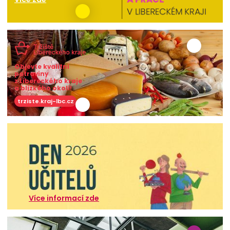
Objevte kvalitní
potraviny
z Libereckého kraje
a blízkého okolí!
trziste.kraj-lbc.cz
Více informací zde