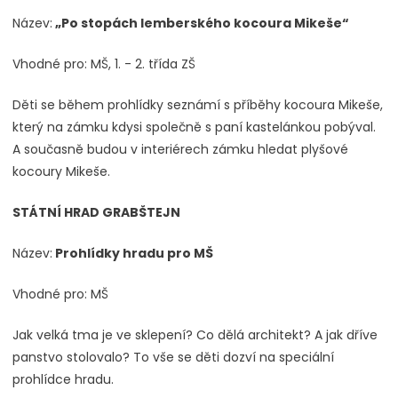
Název:
„Po stopách lemberského kocoura Mikeše“
Vhodné pro: MŠ, 1. - 2. třída ZŠ
Děti se během prohlídky seznámí s příběhy kocoura Mikeše,
který na zámku kdysi společně s paní kastelánkou pobýval.
A současně budou v interiérech zámku hledat plyšové
kocoury Mikeše.
STÁTNÍ HRAD GRABŠTEJN
Název:
Prohlídky hradu pro MŠ
Vhodné pro: MŠ
Jak velká tma je ve sklepení? Co dělá architekt? A jak dříve
panstvo stolovalo? To vše se děti dozví na speciální
prohlídce hradu.