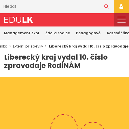
Přeskočit
k
PŘI
hlavnímu
obsahu
Management škol
Žáci a rodiče
Pedagogové
Adresář ško
ánka
Externí příspěvky
Liberecký kraj vydal 10. číslo zpravoda
Liberecký kraj vydal 10. číslo
zpravodaje RodiNÁM