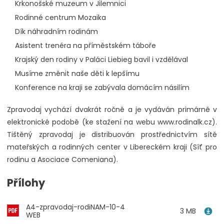
Krkonošské muzeum v Jilemnici
Rodinné centrum Mozaika
Dík náhradním rodinám
Asistent trenéra na příměstském táboře
Krajský den rodiny v Paláci Liebieg bavil i vzdělával
Musíme změnit naše děti k lepšímu
Konference na kraji se zabývala domácím násilím
Zpravodaj vychází dvakrát ročně a je vydáván primárně v
elektronické podobě (ke stažení na webu www.rodinalk.cz).
Tištěný zpravodaj je distribuován prostřednictvím sítě
mateřských a rodinných center v Libereckém kraji (Síť pro
rodinu a Asociace Comeniana).
Přílohy
A4-zpravodaj-rodiNAM-10-4
3 MB
WEB