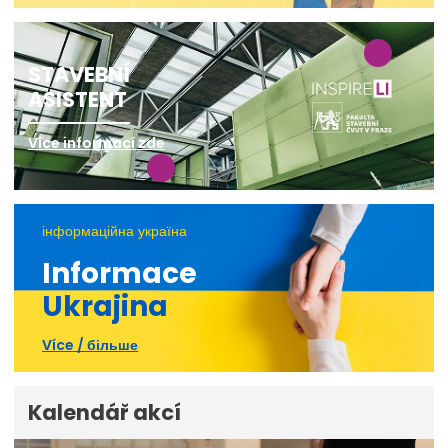
STAVEBNÍ
ASISTENT
Více informací zde
інформаційна україна
Informace
Ukrajina
Více / більше
Kalendář akcí