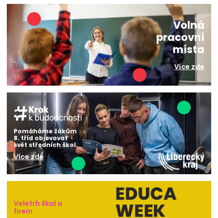
Volná
pracovní
místa
Více zde
Pomáháme žákům
8. tříd objevovat
svět středních škol.
Více zde
Veletrh škol a
firem