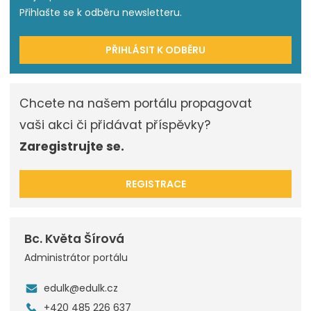
Přihlašte se k odběru newsletteru.
PŘIHLÁSIT K ODBĚRU
Chcete na našem portálu propagovat
vaši akci či přidávat příspěvky?
Zaregistrujte se.
REGISTRACE
Bc. Květa Šírová
Administrátor portálu
edulk@edulk.cz
+420 485 226 637