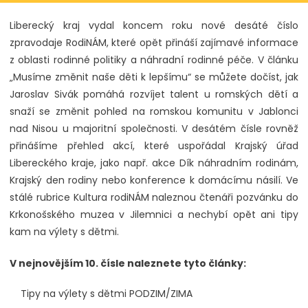
Liberecký kraj vydal koncem roku nové desáté číslo
zpravodaje RodiNÁM, které opět přináší zajímavé informace
z oblasti rodinné politiky a náhradní rodinné péče. V článku
„Musíme změnit naše děti k lepšímu“ se můžete dočíst, jak
Jaroslav Sivák pomáhá rozvíjet talent u romských dětí a
snaží se změnit pohled na romskou komunitu v Jablonci
nad Nisou u majoritní společnosti. V desátém čísle rovněž
přinášíme přehled akcí, které uspořádal Krajský úřad
Libereckého kraje, jako např. akce Dík náhradním rodinám,
Krajský den rodiny nebo konference k domácímu násilí. Ve
stálé rubrice Kultura rodiNÁM naleznou čtenáři pozvánku do
Krkonošského muzea v Jilemnici a nechybí opět ani tipy
kam na výlety s dětmi.
V nejnovějším 10. čísle naleznete tyto články:
Tipy na výlety s dětmi PODZIM/ZIMA