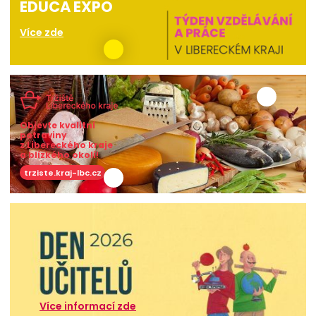
EDUCA EXPO
Více zde
Objevte kvalitní
potraviny
z Libereckého kraje
a blízkého okolí!
trziste.kraj-lbc.cz
Více informací zde