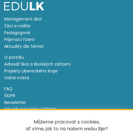
Management škol
Žáci a rodiče
Pedagogové
Přijímací řízení
Aktuality dle témat
O portálu
Adresář škol a školských zařízení
Projekty Libereckého kraje
Volná místa
FAQ
GDPR
Newsletter
Návody pro práci s EDULK
Prohlášení o přístupnosti
Můžeme pracovat s cookies,
Nastavení cookies
ať víme, jak to na našem webu žije?
Informace o souborech cookie