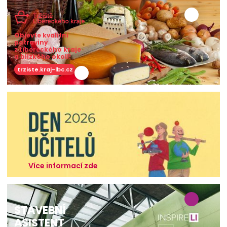
Objevte kvalitní
potraviny
z Libereckého kraje
a blízkého okolí!
trziste.kraj-lbc.cz
Více informací zde
STAVEBNÍ
ASISTENT