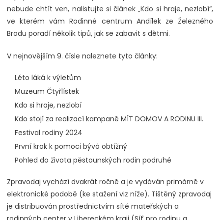
nebude chtít ven, nalistujte si článek „Kdo si hraje, nezlobí“,
ve kterém vám Rodinné centrum Andílek ze Železného
Brodu poradí několik tipů, jak se zabavit s dětmi.
V nejnovějším 9. čísle naleznete tyto články:
Léto láká k výletům
Muzeum Čtyřlístek
Kdo si hraje, nezlobí
Kdo stojí za realizací kampaně MÍT DOMOV A RODINU III.
Festival rodiny 2024
První krok k pomoci bývá obtížný
Pohled do života pěstounských rodin podruhé
Zpravodaj vychází dvakrát ročně a je vydáván primárně v
elektronické podobě (ke stažení viz níže). Tištěný zpravodaj
je distribuován prostřednictvím sítě mateřských a
rodinných center v Libereckém kraji (Síť pro rodinu a