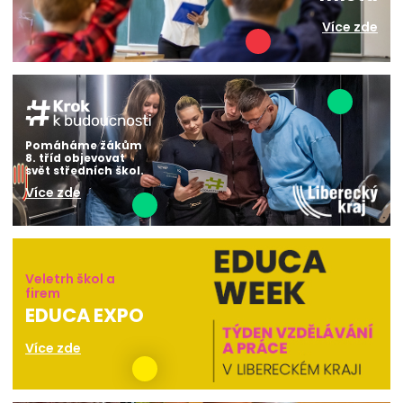
Více zde
Pomáháme žákům
8. tříd objevovat
svět středních škol.
Více zde
Veletrh škol a
firem
EDUCA EXPO
Více zde