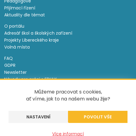
Pedagogové
Přijímací řízení
Aktuality dle témat
O portálu
Adresář škol a školských zařízení
Projekty Libereckého kraje
Volná místa
FAQ
GDPR
Newsletter
Návody pro práci s EDULK
Prohlášení o přístupnosti
Můžeme pracovat s cookies,
Nastavení cookies
ať víme, jak to na našem webu žije?
Informace o souborech cookie
NASTAVENÍ
Tento projekt je spolufinancován Evropským sociálním
fondem a státním rozpočtem České republiky.
Více informací
Created by
UVM