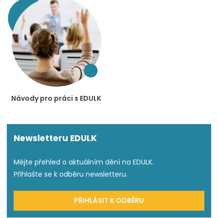
Návody pro práci s EDULK
Newsletteru EDULK
Mějte přehled o aktuálním dění na EDULK.
Přihlašte se k odběru newsletteru.
PŘIHLÁSIT K ODBĚRU