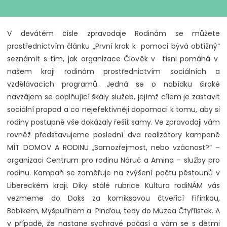
V devátém čísle zpravodaje Rodinám se můžete
prostřednictvím článku „První krok k pomoci bývá obtížný“
seznámit s tím, jak organizace Člověk v tísni pomáhá v
našem kraji rodinám prostřednictvím sociálních a
vzdělávacích programů. Jedná se o nabídku široké
navzájem se doplňující škály služeb, jejímž cílem je zastavit
sociální propad a co nejefektivněji dopomoci k tomu, aby si
rodiny postupně vše dokázaly řešit samy. Ve zpravodaji vám
rovněž představujeme poslední dva realizátory kampaně
MÍT DOMOV A RODINU „Samozřejmost, nebo vzácnost?“ –
organizaci Centrum pro rodinu Náruč a Amina – služby pro
rodinu. Kampaň se zaměřuje na zvýšení počtu pěstounů v
Libereckém kraji. Díky stálé rubrice Kultura rodiNÁM vás
vezmeme do Doks za komiksovou čtveřicí Fifinkou,
Bobíkem, Myšpulínem a Pinďou, tedy do Muzea Čtyřlístek. A
v případě, že nastane sychravé počasí a vám se s dětmi