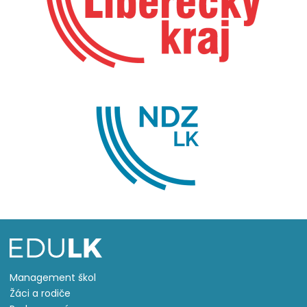
Management škol
Žáci a rodiče