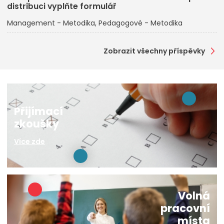
distribuci vyplňte formulář
Management - Metodika
Pedagogové - Metodika
Zobrazit všechny příspěvky
Přijímací
zkoušky
Více zde
Volná
pracovní
místa