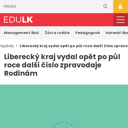
Přeskočit
k
PŘI
hlavnímu
obsahu
Management škol
Žáci a rodiče
Pedagogové
Adresář ško
říspěvky
Liberecký kraj vydal opět po půl roce další číslo zpra
Liberecký kraj vydal opět po půl
roce další číslo zpravodaje
Rodinám