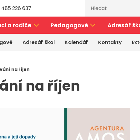
 485 226 637
ci a rodiče
Pedagogové
Adresář šk
gové
Adresář škol
Kalendář
Kontakty
Ext
ání na říjen
ní na říjen