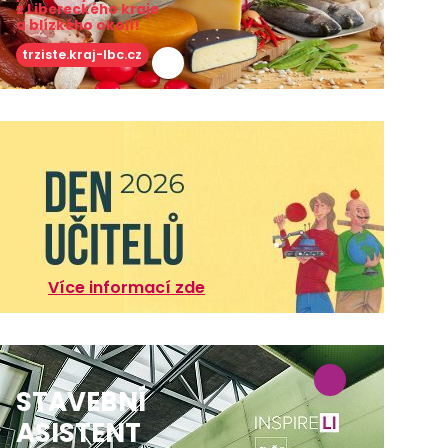
z Libereckého kraje
a blízkého okolí!
trziste.kraj-lbc.cz
Více informací zde
STAVEBNÍ
ASISTENT