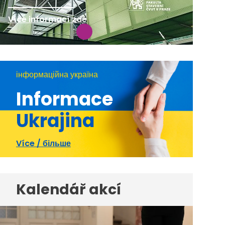
Více informací zde
інформаційна україна
Informace
Ukrajina
Více / більше
Kalendář akcí