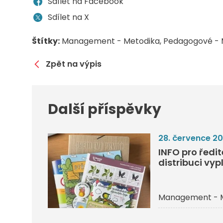
Sdílet na Facebook
Sdílet na X
Štítky:
Management - Metodika
Pedagogové - 
Zpět na výpis
Další příspěvky
28. července 2
INFO pro ředi
distribuci vyp
Management - 