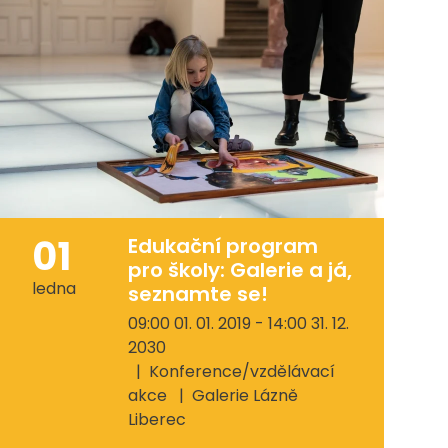
01
Edukační program
pro školy: Galerie a já,
ledna
seznamte se!
09:00 01. 01. 2019 - 14:00 31. 12.
2030
Konference/vzdělávací
akce
Galerie Lázně
Liberec