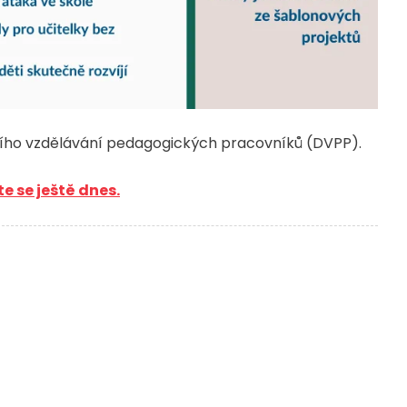
šího vzdělávání pedagogických pracovníků (DVPP).
e se ještě dnes.