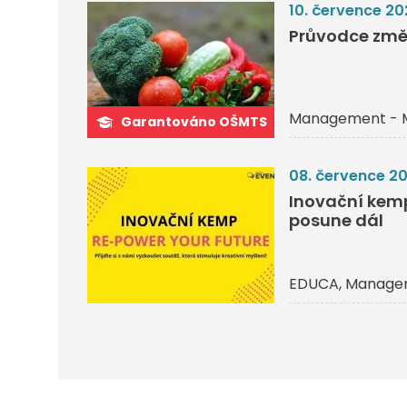
10. července 20
Průvodce změ
Management - 
Garantováno OŠMTS
08. července 2
Inovační kemp 
posune dál
EDUCA
Managem