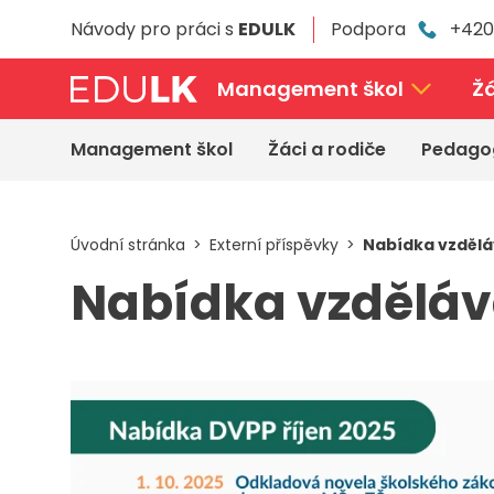
Přeskočit
Návody pro práci s
EDULK
Podpora
+420
k
hlavnímu
obsahu
Management škol
Žá
Management škol
Žáci a rodiče
Pedago
Úvodní stránka
Externí příspěvky
Nabídka vzděláv
Nabídka vzdělává