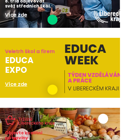
8. tříd objevovat
svět středních škol.
Více zde
Veletrh škol a firem
EDUCA
EXPO
Více zde
Objevte kvalitní
potraviny