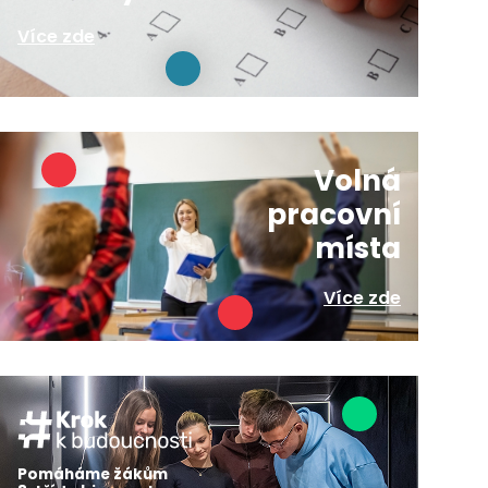
Více zde
Volná
pracovní
místa
Více zde
Pomáháme žákům