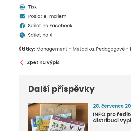
Tisk
Poslat e-mailem
Sdílet na Facebook
Sdílet na X
Štítky:
Management - Metodika
Pedagogové - 
Zpět na výpis
Další příspěvky
28. července 2
INFO pro ředi
distribuci vyp