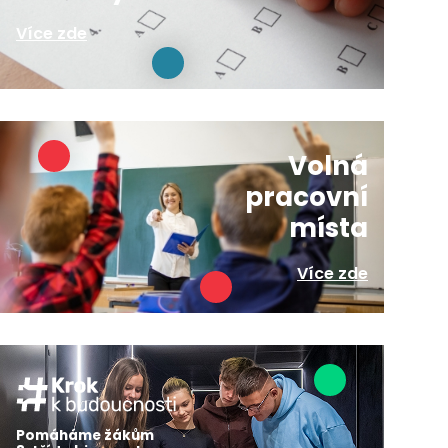
Více zde
Volná
pracovní
místa
Více zde
Pomáháme žákům