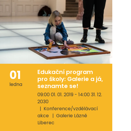
01
Edukační program
pro školy: Galerie a já,
ledna
seznamte se!
09:00 01. 01. 2019 - 14:00 31. 12.
2030
Konference/vzdělávací
akce
Galerie Lázně
Liberec