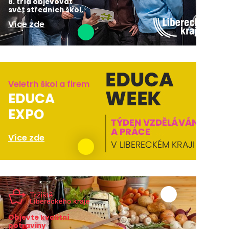
8. tříd objevovat
svět středních škol.
Více zde
Veletrh škol a firem
EDUCA
EXPO
Více zde
Objevte kvalitní
potraviny