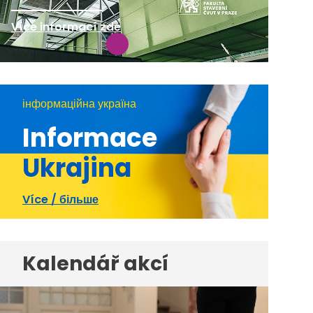
Více informací zde
інформаційна україна
Informace
Ukrajina
Více / більше
Kalendář akcí