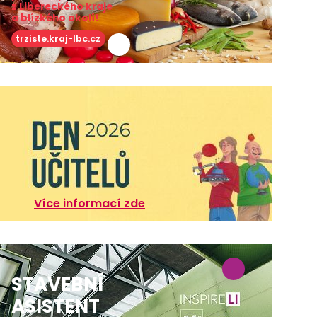
z Libereckého kraje
a blízkého okolí!
trziste.kraj-lbc.cz
Více informací zde
STAVEBNÍ
ASISTENT