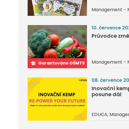
Management - 
10. července 20
Průvodce změ
Management - 
Garantováno OŠMTS
08. července 2
Inovační kemp 
posune dál
EDUCA
Managem