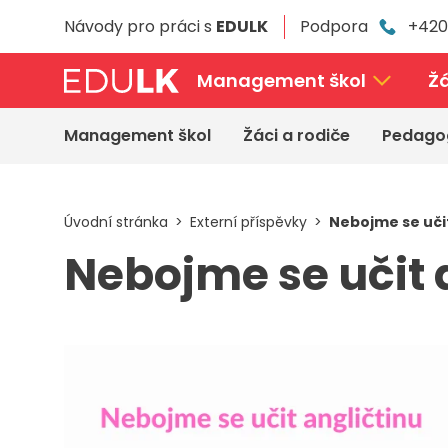
Přeskočit
Návody pro práci s
EDULK
Podpora
+420
k
hlavnímu
obsahu
Management škol
Žá
Management škol
Žáci a rodiče
Pedago
Úvodní stránka
Externí příspěvky
Nebojme se učit
Nebojme se učit 