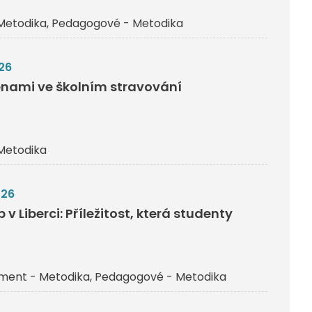
Metodika
Pedagogové - Metodika
26
nami ve školním stravování
Metodika
026
v Liberci: Příležitost, která studenty
ent - Metodika
Pedagogové - Metodika