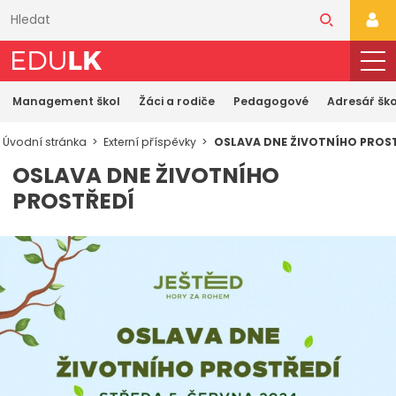
Přeskočit
k
PŘI
hlavnímu
obsahu
Management škol
Žáci a rodiče
Pedagogové
Adresář ško
Úvodní stránka
Externí příspěvky
OSLAVA DNE ŽIVOTNÍHO PROS
OSLAVA DNE ŽIVOTNÍHO
PROSTŘEDÍ