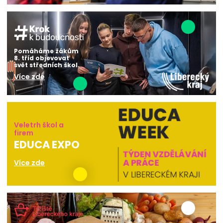
Pomáháme žákům
8. tříd objevovat
svět středních škol.
Více zde
Veletrh škol a
firem
EDUCA EXPO
Více zde