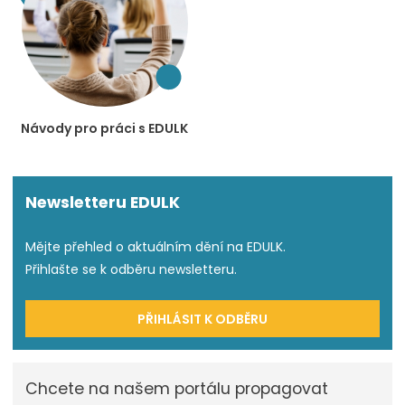
Návody pro práci s EDULK
Newsletteru EDULK
Mějte přehled o aktuálním dění na EDULK.
Přihlašte se k odběru newsletteru.
PŘIHLÁSIT K ODBĚRU
Chcete na našem portálu propagovat