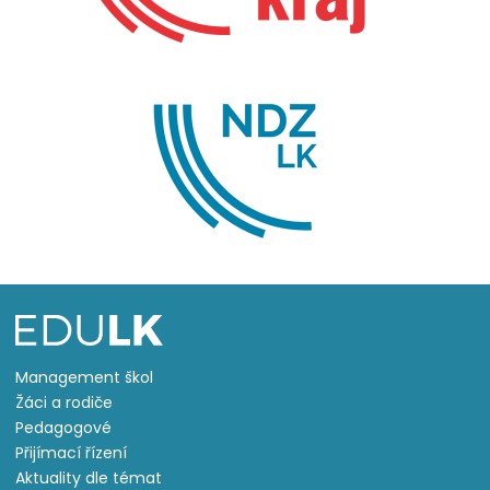
Management škol
Žáci a rodiče
Pedagogové
Přijímací řízení
Aktuality dle témat