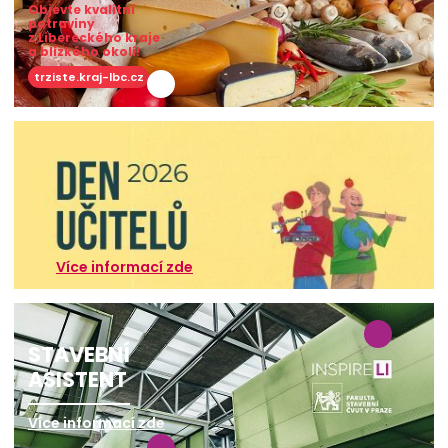
Objevte kvalitní
potraviny
z Libereckého kraje
a blízkého okolí!
trziste.kraj-lbc.cz
Více informací zde
STAVEBNÍ
ASISTENT
Více informací zde