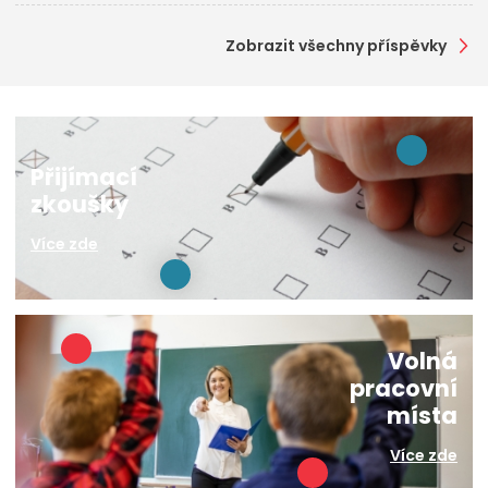
Zobrazit všechny příspěvky
Přijímací
zkoušky
Více zde
Volná
pracovní
místa
Více zde