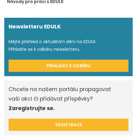
Návody pro práci s EDULK
Newsletteru EDULK
Mějte přehled o aktuálním dění na EDULK.
Přihlašte se k odběru newsletteru.
PŘIHLÁSIT K ODBĚRU
Chcete na našem portálu propagovat
vaši akci či přidávat příspěvky?
Zaregistrujte se.
REGISTRACE