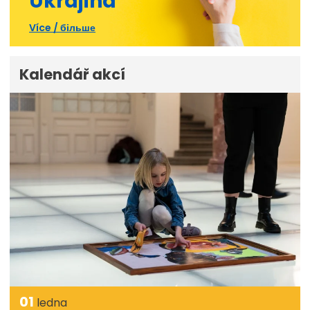
Ukrajina
Více / більше
Kalendář akcí
01
ledna