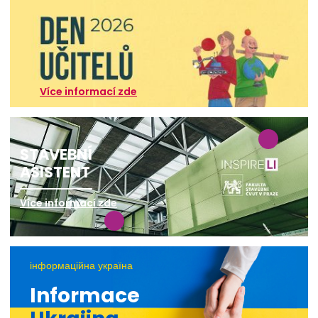
Více informací zde
STAVEBNÍ
ASISTENT
Více informací zde
інформаційна україна
Informace