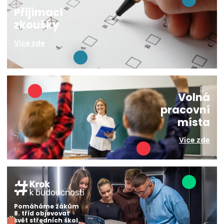
Přijímací
zkoušky
Více zde
Volná
pracovní
místa
Více zde
Pomáháme žákům
8. tříd objevovat
svět středních škol.