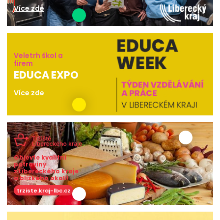
Více zde
Veletrh škol a
firem
EDUCA EXPO
Více zde
Objevte kvalitní
potraviny
z Libereckého kraje
a blízkého okolí!
trziste.kraj-lbc.cz