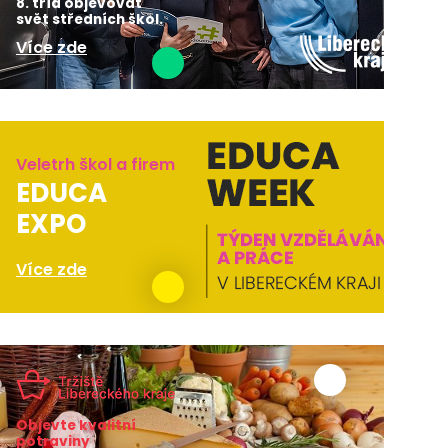
8. tříd objevovat
svět středních škol.
Více zde
Veletrh škol a firem
EDUCA
EXPO
Více zde
Objevte kvalitní
potraviny