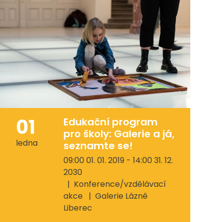
01
Edukační program
pro školy: Galerie a já,
ledna
seznamte se!
09:00 01. 01. 2019 - 14:00 31. 12.
2030
Konference/vzdělávací
akce
Galerie Lázně
Liberec