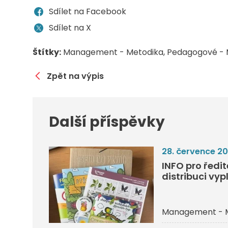
Sdílet na Facebook
Sdílet na X
Štítky:
Management - Metodika
Pedagogové - 
Zpět na výpis
Další příspěvky
28. července 2
INFO pro ředi
distribuci vyp
Management - 