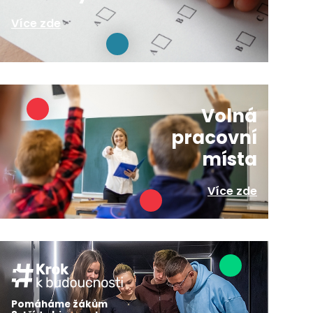
Více zde
Volná
pracovní
místa
Více zde
Pomáháme žákům