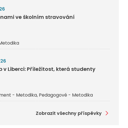
26
nami ve školním stravování
Metodika
026
v Liberci: Příležitost, která studenty
ent - Metodika
Pedagogové - Metodika
Zobrazit všechny příspěvky