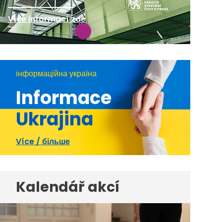
Více informací zde
інформаційна україна
Informace
Ukrajina
Více / більше
Kalendář akcí