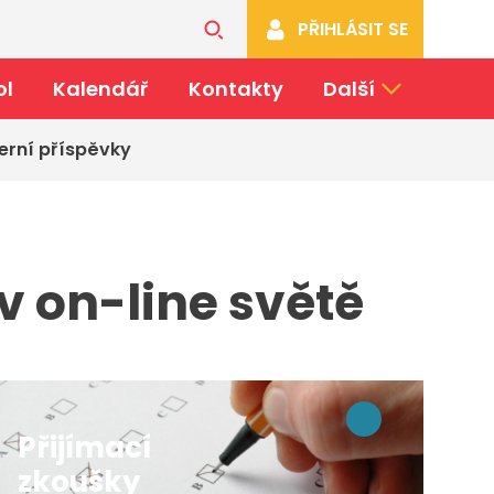
PŘIHLÁSIT SE
ol
Kalendář
Kontakty
Další
erní příspěvky
v on-line světě
Přijímací
zkoušky