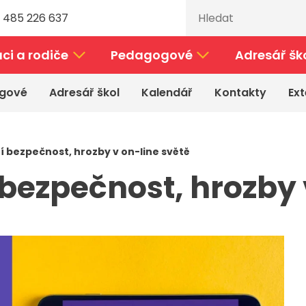
 485 226 637
ci a rodiče
Pedagogové
Adresář šk
gové
Adresář škol
Kalendář
Kontakty
Ext
ní bezpečnost, hrozby v on-line světě
 bezpečnost, hrozby 