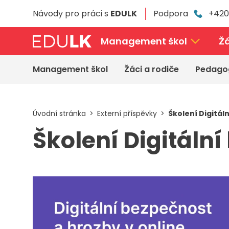
Přeskočit
Návody pro práci s
EDULK
Podpora
+420
k
hlavnímu
obsahu
Management škol
Žá
Management škol
Žáci a rodiče
Pedago
Úvodní stránka
Externí příspěvky
Školení Digitál
Školení Digitální