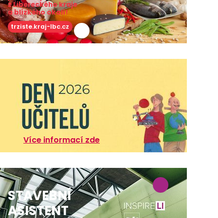
z Libereckého kraje
a blízkého okolí!
trziste.kraj-lbc.cz
Více informací zde
STAVEBNÍ
ASISTENT