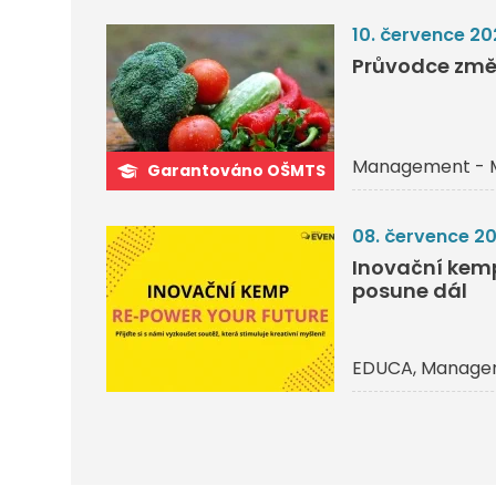
10. července 20
Průvodce změ
Management - 
Garantováno OŠMTS
08. července 2
Inovační kemp 
posune dál
EDUCA
Managem