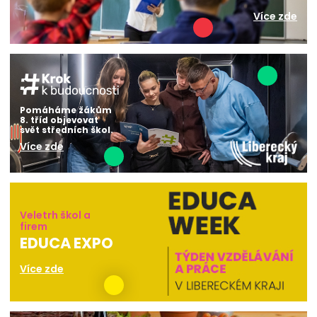
Více zde
Pomáháme žákům
8. tříd objevovat
svět středních škol.
Více zde
Veletrh škol a
firem
EDUCA EXPO
Více zde