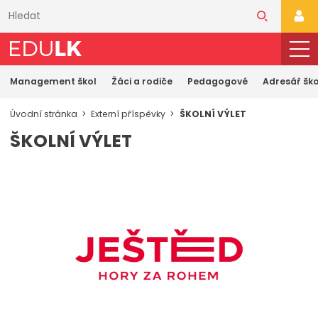
Přeskočit
k
PŘI
hlavnímu
obsahu
Management škol
Žáci a rodiče
Pedagogové
Adresář ško
Úvodní stránka
Externí příspěvky
ŠKOLNÍ VÝLET
ŠKOLNÍ VÝLET