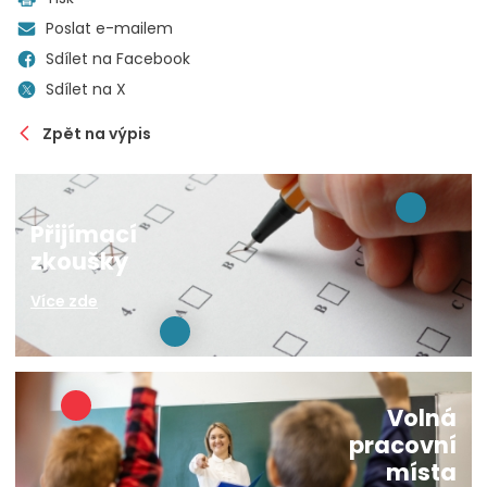
Poslat e-mailem
Sdílet na Facebook
Sdílet na X
Zpět na výpis
Přijímací
zkoušky
Více zde
Volná
pracovní
místa