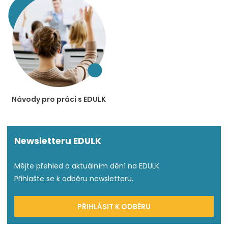
Návody pro práci s EDULK
Newsletteru EDULK
Mějte přehled o aktuálním dění na EDULK.
Přihlašte se k odběru newsletteru.
PŘIHLÁSIT K ODBĚRU