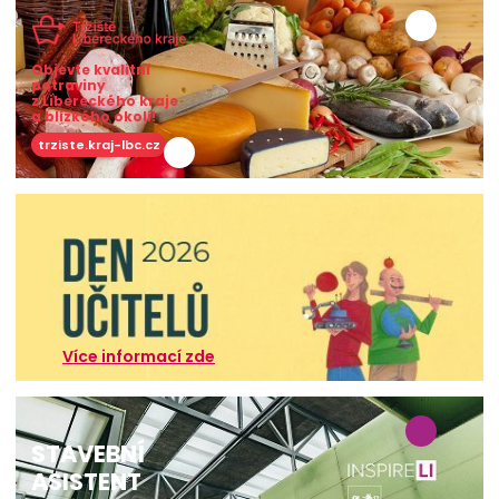
Objevte kvalitní
potraviny
z Libereckého kraje
a blízkého okolí!
trziste.kraj-lbc.cz
Více informací zde
STAVEBNÍ
ASISTENT