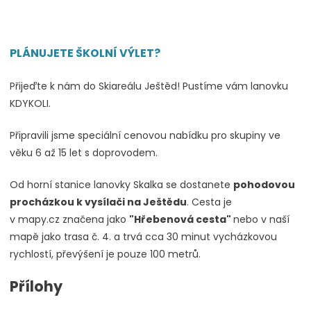
PLÁNUJETE ŠKOLNÍ VÝLET?
Přijeďte k nám do Skiareálu Ještěd! Pustíme vám lanovku
KDYKOLI.
Připravili jsme speciální cenovou nabídku pro skupiny ve
věku 6 až 15 let s doprovodem.
Od horní stanice lanovky Skalka se dostanete
pohodovou
procházkou k vysílači na Ještědu
. Cesta je
v mapy.cz značena jako
"Hřebenová cesta"
nebo v naší
mapě jako trasa č. 4. a trvá cca 30 minut vycházkovou
rychlostí, převýšení je pouze 100 metrů.
Přílohy