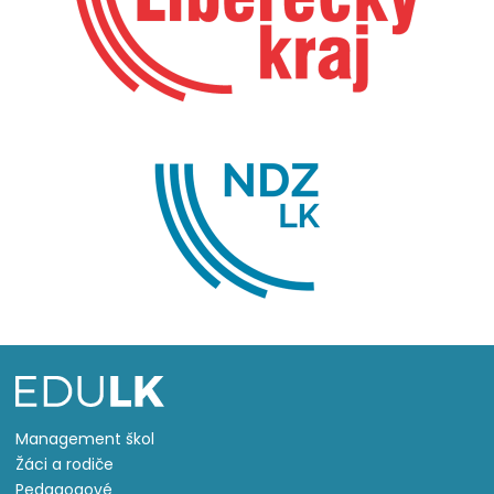
Management škol
Žáci a rodiče
Pedagogové