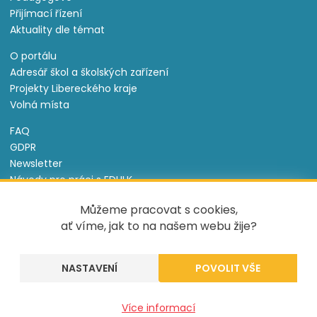
Přijímací řízení
Aktuality dle témat
O portálu
Adresář škol a školských zařízení
Projekty Libereckého kraje
Volná místa
FAQ
GDPR
Newsletter
Návody pro práci s EDULK
Prohlášení o přístupnosti
Můžeme pracovat s cookies,
Nastavení cookies
ať víme, jak to na našem webu žije?
Informace o souborech cookie
NASTAVENÍ
Tento projekt je spolufinancován Evropským sociálním
fondem a státním rozpočtem České republiky.
Více informací
Created by
UVM