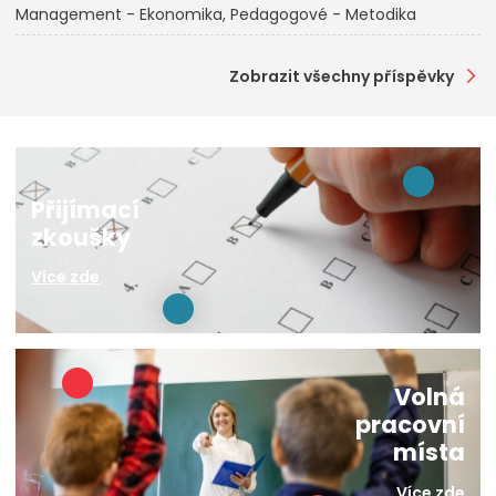
Management - Ekonomika
Pedagogové - Metodika
Zobrazit všechny příspěvky
Přijímací
zkoušky
Více zde
Volná
pracovní
místa
Více zde