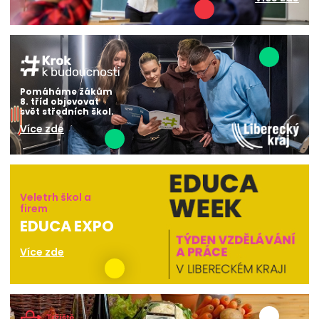
Pomáháme žákům
8. tříd objevovat
svět středních škol.
Více zde
Veletrh škol a
firem
EDUCA EXPO
Více zde