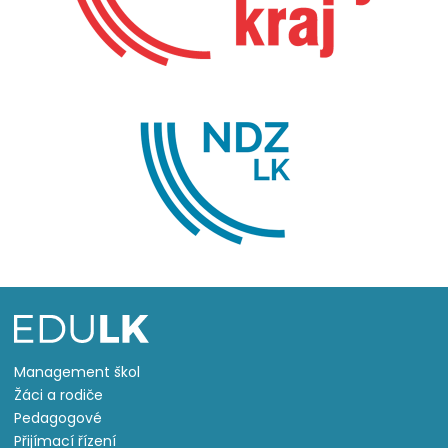
Management škol
Žáci a rodiče
Pedagogové
Přijímací řízení