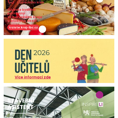
Objevte kvalitní
potraviny
z Libereckého kraje
a blízkého okolí!
trziste.kraj-lbc.cz
Více informací zde
STAVEBNÍ
ASISTENT