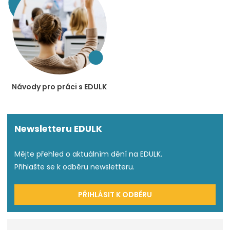
Návody pro práci s EDULK
Newsletteru EDULK
Mějte přehled o aktuálním dění na EDULK.
Přihlašte se k odběru newsletteru.
PŘIHLÁSIT K ODBĚRU