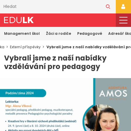
Přeskočit
k
PŘI
hlavnímu
obsahu
Management škol
Žáci a rodiče
Pedagogové
Adresář ško
nka
Externí příspěvky
Vybrali jsme z naší nabídky vzdělávání p
Vybrali jsme z naší nabídky
vzdělávání pro pedagogy