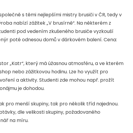
polečně s těmi nejlepšími mistry brusiči v ČR, tedy v
oba nabízí zážitek „V brusírně“. Na některém z
 studenti pod vedením zkušeného brusiče vyzkouší
suvenýr poté odnesou domů v dárkovém balení. Cena:
stor „Katr“, který má úžasnou atmosféru, a ve kterém
shop nebo zážitkovou hodinu. Lze ho využít pro
voření a aktivity. Studenti zde mohou např. prožít
ronájmu je dohodou.
k pro menší skupiny, tak pro několik tříd najednou.
távky, dle velikosti skupiny, požadovaného
nář na míru.