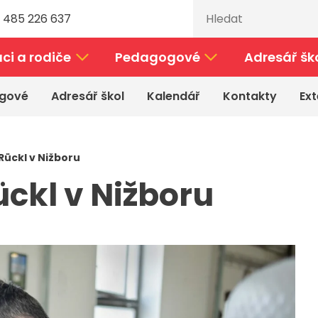
 485 226 637
ci a rodiče
Pedagogové
Adresář šk
gové
Adresář škol
Kalendář
Kontakty
Ext
 Rückl v Nižboru
ückl v Nižboru