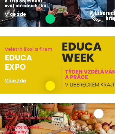
8. tříd objevovat
svět středních škol.
Více zde
Veletrh škol a firem
EDUCA
EXPO
Více zde
Objevte kvalitní
potraviny