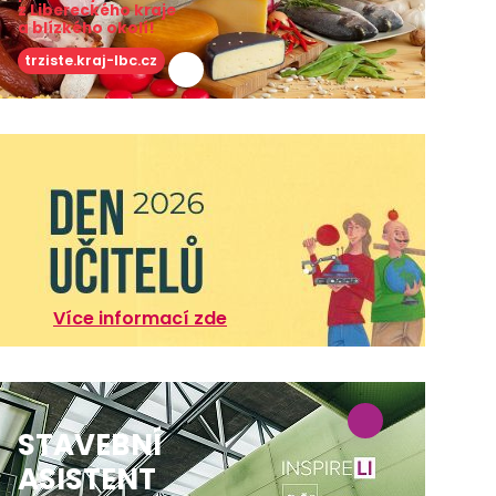
z Libereckého kraje
a blízkého okolí!
trziste.kraj-lbc.cz
Více informací zde
STAVEBNÍ
ASISTENT