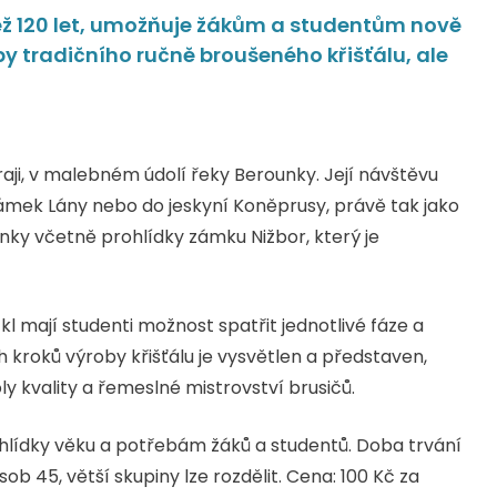
e než 120 let, umožňuje žákům a studentům nově
y tradičního ručně broušeného křišťálu, ale
aji, v malebném údolí řeky Berounky. Její návštěvu
, zámek Lány nebo do jeskyní Koněprusy, právě tak jako
ky včetně prohlídky zámku Nižbor, který je
kl mají studenti možnost spatřit jednotlivé fáze a
ch kroků výroby křišťálu je vysvětlen a představen,
y kvality a řemeslné mistrovství brusičů.
hlídky věku a potřebám žáků a studentů. Doba trvání
ob 45, větší skupiny lze rozdělit. Cena: 100 Kč za