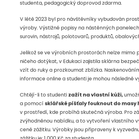
studenta, pedagogický doprovod zdarma.
V létě 2023 byl pro návštěvníky vybudován pros
výroby. Výstižné popisy na nástěnných panelech
surovin, nástrojů, polotovarů, produktů, obalový
Jelikož se ve výrobních prostorách nelze mim
ničeho dotýkat, v Edukaci zajistila sklárna bezpe
vzít do ruky a prozkoumat zblízka. Naskenováním
informace online a studenti je mohou následně vy
Chtějí-li to studenti
zažít na vlastní kůži,
umožň
a pomocí
sklářské píšťaly fouknout do masy
v prostředí, kde probíhá skutečná výroba. Pro zá
zvýhodněnou nabídku, a to vytvoření vlastního v
ceně zážitku. Výrobky jsou připraveny k vyzvedn
zážitku je: 1 000 Kč za studenta.