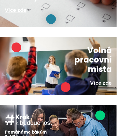
Více zde
Volná
pracovní
místa
Více zde
Pomáháme žákům