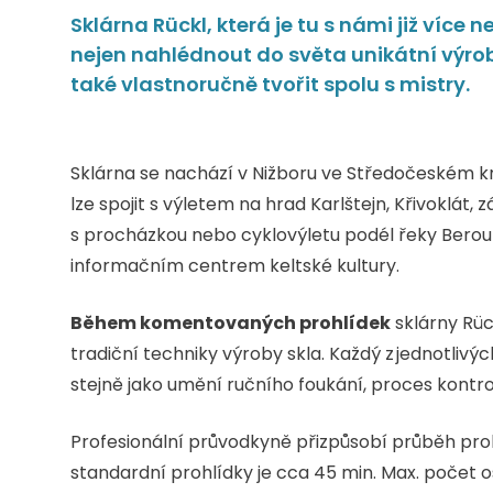
Sklárna Rückl, která je tu s námi již víc
nejen nahlédnout do světa unikátní výrob
také vlastnoručně tvořit spolu s mistry.
Sklárna se nachází v Nižboru ve Středočeském kr
lze spojit s výletem na hrad Karlštejn, Křivoklát
s procházkou nebo cyklovýletu podél řeky Beroun
informačním centrem keltské kultury.
Během komentovaných prohlídek
sklárny Rüc
tradiční techniky výroby skla. Každý z jednotlivý
stejně jako umění ručního foukání, proces kontrol
Profesionální průvodkyně přizpůsobí průběh pro
standardní prohlídky je cca 45 min. Max. počet os