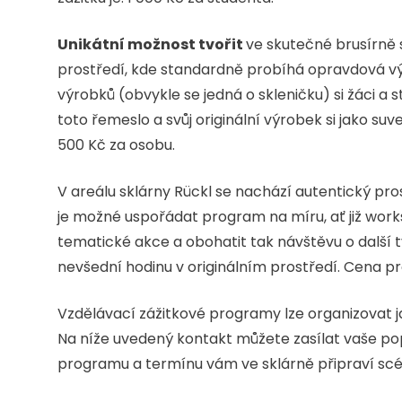
Unikátní možnost tvořit
ve skutečné brusírně s
prostředí, kde standardně probíhá opravdová výr
výrobků (obvykle se jedná o skleničku) si žáci a
toto řemeslo a svůj originální výrobek si jako 
500 Kč za osobu.
V areálu sklárny Rückl se nachází autentický pro
je možné uspořádat program na míru, ať již work
tematické akce a obohatit tak návštěvu o další t
nevšední hodinu v originálním prostředí. Cena p
Vzdělávací zážitkové programy lze organizovat ja
Na níže uvedený kontakt můžete zasílat vaše pop
programu a termínu vám ve sklárně připraví scé