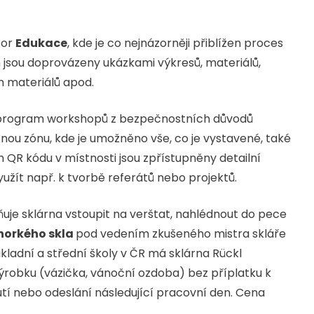
tor
Edukace
, kde je co nejnázorněji přiblížen proces
 jsou doprovázeny ukázkami výkresů, materiálů,
ch materiálů apod.
o program workshopů z bezpečnostních důvodů
čnou zónu, kde je umožněno vše, co je vystavené, také
 QR kódu v místnosti jsou zpřístupněny detailní
užít např. k tvorbě referátů nebo projektů.
uje sklárna vstoupit na verštat, nahlédnout do pece
 horkého skla
pod vedením zkušeného mistra skláře
kladní a střední školy v ČR má sklárna Rückl
ýrobku (vázička, vánoční ozdoba) bez příplatku k
utí nebo odeslání následující pracovní den. Cena