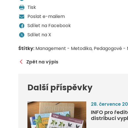
Tisk
Poslat e-mailem
Sdílet na Facebook
Sdílet na X
Štítky:
Management - Metodika
Pedagogové - 
Zpět na výpis
Další příspěvky
28. července 2
INFO pro ředi
distribuci vyp