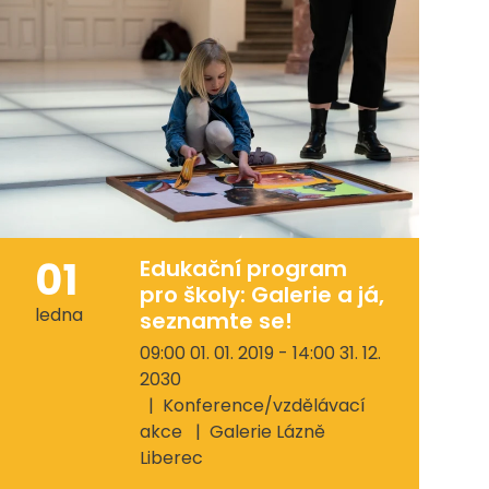
01
Edukační program
pro školy: Galerie a já,
ledna
seznamte se!
09:00 01. 01. 2019 - 14:00 31. 12.
2030
Konference/vzdělávací
akce
Galerie Lázně
Liberec