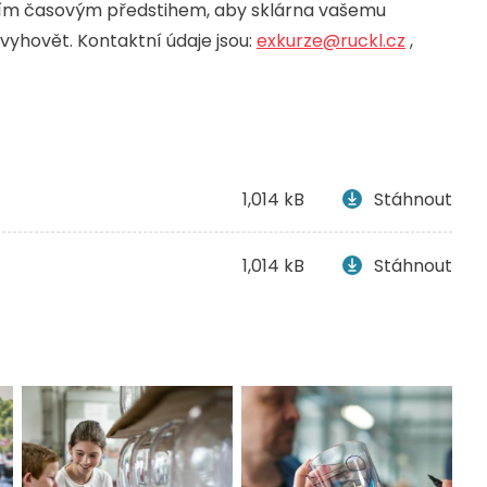
ším časovým předstihem, aby sklárna vašemu
yhovět. Kontaktní údaje jsou:
exkurze@ruckl.cz
,
1,014 kB
Stáhnout
1,014 kB
Stáhnout