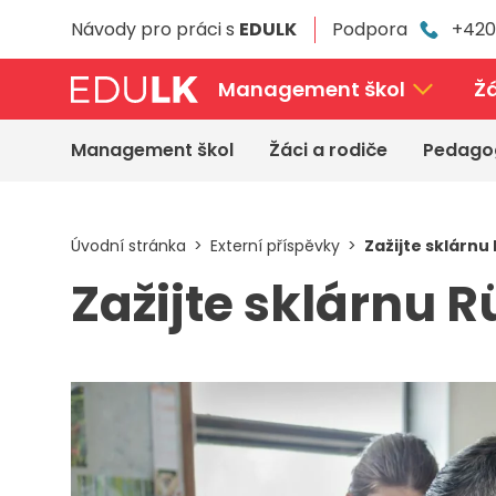
Přeskočit
Návody pro práci s
EDULK
Podpora
+420
k
hlavnímu
obsahu
Management škol
Žá
Management škol
Žáci a rodiče
Pedago
Úvodní stránka
Externí příspěvky
Zažijte sklárnu
Zažijte sklárnu R