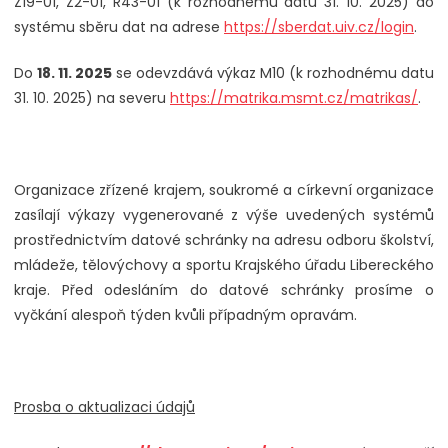
Z19-01, Z2-01, R43-01 (k rozhodnému datu 31. 10. 2025) do
systému sběru dat na adrese
https://sberdat.uiv.cz/login
.
Do
18. 11. 2025
se odevzdává výkaz M10 (k rozhodnému datu
31. 10. 2025) na severu
https://matrika.msmt.cz/matrikas/
.
Organizace zřízené krajem, soukromé a církevní organizace
zasílají výkazy vygenerované z výše uvedených systémů
prostřednictvím datové schránky na adresu odboru školství,
mládeže, tělovýchovy a sportu Krajského úřadu Libereckého
kraje. Před odesláním do datové schránky prosíme o
vyčkání alespoň týden kvůli případným opravám.
Prosba o aktualizaci údajů