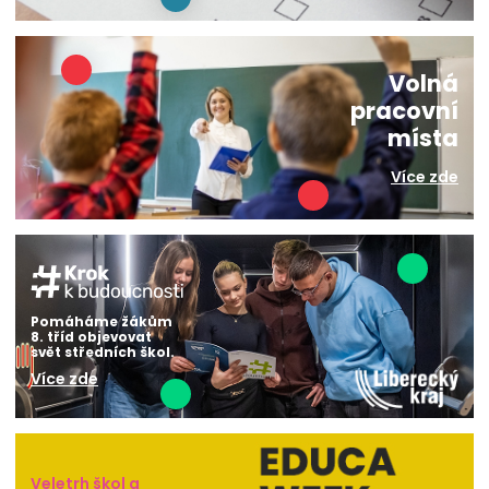
Volná
pracovní
místa
Více zde
Pomáháme žákům
8. tříd objevovat
svět středních škol.
Více zde
Veletrh škol a