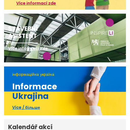
Více informací zde
STAVEBNÍ
ASISTENT
Více informací zde
інформаційна україна
Informace
Ukrajina
Více / більше
Kalendář akcí