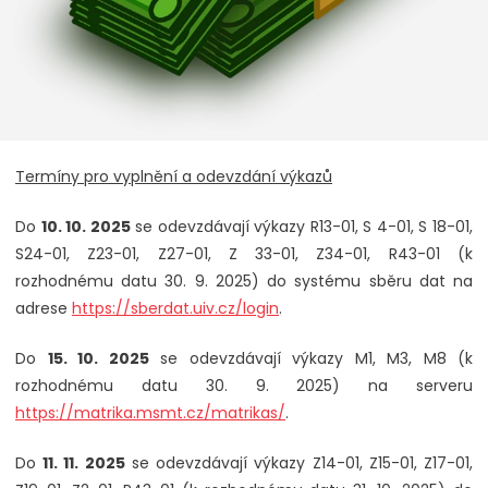
Termíny pro vyplnění a odevzdání výkazů
Do
10. 10. 2025
se odevzdávají výkazy R13-01, S 4-01, S 18-01,
S24-01, Z23-01, Z27-01, Z 33-01, Z34-01, R43-01 (k
rozhodnému datu 30. 9. 2025) do systému sběru dat na
adrese
https://sberdat.uiv.cz/login
.
Do
15. 10. 2025
se odevzdávají výkazy M1, M3, M8 (k
rozhodnému datu 30. 9. 2025) na serveru
https://matrika.msmt.cz/matrikas/
.
Do
11. 11. 2025
se odevzdávají výkazy Z14-01, Z15-01, Z17-01,