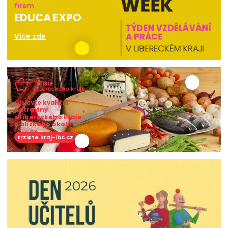
firem
EDUCA EXPO
Více zde
Objevte kvalitní
potraviny
z Libereckého kraje
a blízkého okolí!
trziste.kraj-lbc.cz