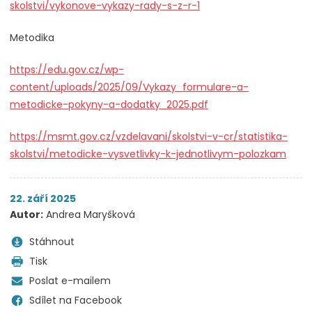
skolstvi/vykonove-vykazy-rady-s-z-r-1
Metodika
https://edu.gov.cz/wp-
content/uploads/2025/09/Vykazy_formulare-a-
metodicke-pokyny-a-dodatky_2025.pdf
https://msmt.gov.cz/vzdelavani/skolstvi-v-cr/statistika-
skolstvi/metodicke-vysvetlivky-k-jednotlivym-polozkam
22. září 2025
Autor:
Andrea Maryšková
Stáhnout
Tisk
Poslat e-mailem
Sdílet na Facebook