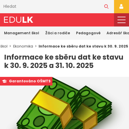
Přeskočit
k
PŘI
hlavnímu
obsahu
Management škol
Žáci a rodiče
Pedagogové
Adresář ško
škol
Ekonomika
Informace ke sběru dat ke stavu k 30. 9. 2025 a
Informace ke sběru dat ke stavu
k 30. 9. 2025 a 31. 10. 2025
Garantováno OŠMTS