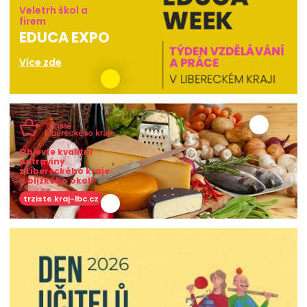
Veletrh škol a
firem
EDUCA EXPO
Více zde
Objevte kvalitní
potraviny
z Libereckého kraje
a blízkého okolí!
trziste.kraj-lbc.cz