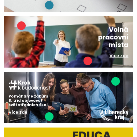
Volná
pracovní
místa
Více zde
Pomáháme žákům
8. tříd objevovat
svět středních škol.
Více zde