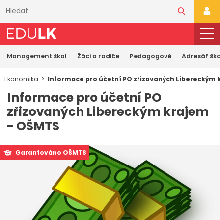
Přeskočit
k
PŘI
hlavnímu
obsahu
Management škol
Žáci a rodiče
Pedagogové
Adresář ško
Ekonomika
Informace pro účetní PO zřizovaných Libereckým
Informace pro účetní PO
zřizovaných Libereckým krajem
- OŠMTS
Garantováno OŠMTS