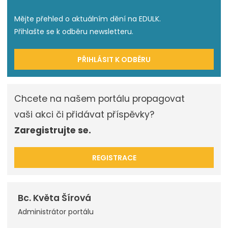
Mějte přehled o aktuálním dění na EDULK.
Přihlašte se k odběru newsletteru.
PŘIHLÁSIT K ODBĚRU
Chcete na našem portálu propagovat
vaši akci či přidávat příspěvky?
Zaregistrujte se.
REGISTRACE
Bc. Květa Šírová
Administrátor portálu