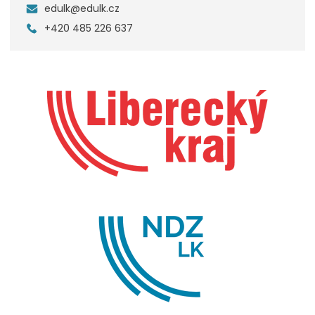
edulk@edulk.cz
+420 485 226 637