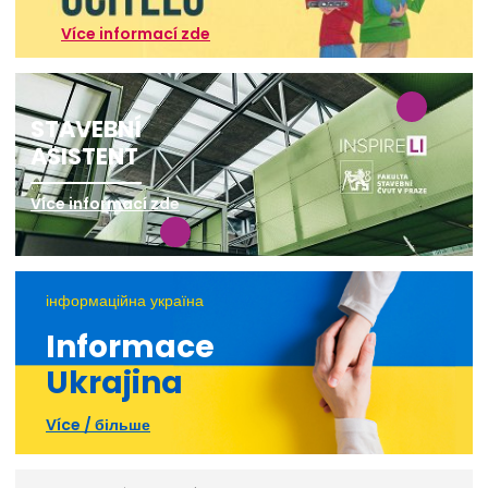
Více informací zde
STAVEBNÍ
ASISTENT
Více informací zde
інформаційна україна
Informace
Ukrajina
Více / більше