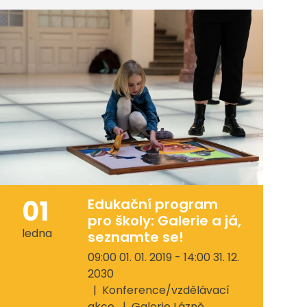
01
Edukační program
pro školy: Galerie a já,
ledna
seznamte se!
09:00 01. 01. 2019 - 14:00 31. 12.
2030
Konference/vzdělávací
akce
Galerie Lázně