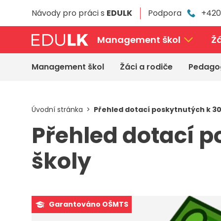
Přeskočit
Návody pro práci s
EDULK
Podpora
+420
k
hlavnímu
obsahu
Management škol
Žá
Management škol
Žáci a rodiče
Pedago
Úvodní stránka
Přehled dotací poskytnutých k 30.
Přehled dotací po
školy
Garantováno OŠMTS