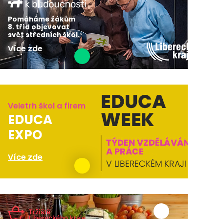
Pomáháme žákům
8. tříd objevovat
svět středních škol.
Více zde
Veletrh škol a firem
EDUCA
EXPO
Více zde