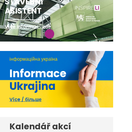
STAVEBNÍ
ASISTENT
Více informací zde
інформаційна україна
Informace
Ukrajina
Více / більше
Kalendář akcí