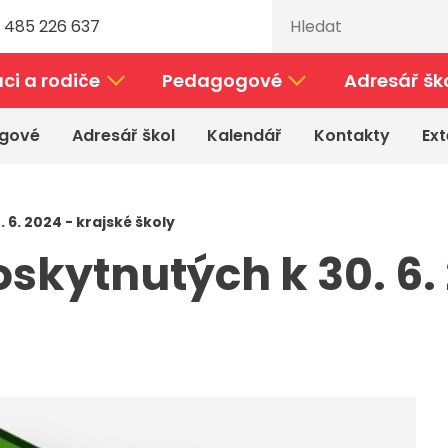
 485 226 637
ci a rodiče
Pedagogové
Adresář šk
gové
Adresář škol
Kalendář
Kontakty
Ext
 6. 2024 - krajské školy
skytnutých k 30. 6.