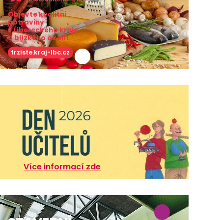
Objevte kvalitní
potraviny
z Libereckého kraje
a blízkého okolí!
trziste.kraj-lbc.cz
Více informací zde