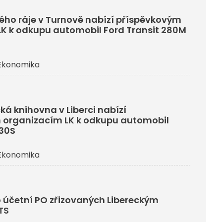
ho ráje v Turnově nabízí příspěvkovým
K k odkupu automobil Ford Transit 280M
Ekonomika
ká knihovna v Liberci nabízí
 organizacím LK k odkupu automobil
330S
Ekonomika
 účetní PO zřizovaných Libereckým
TS