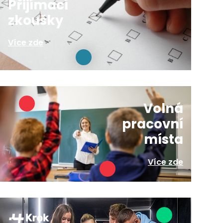
Přijímací
zkoušky
Více zde
Volná
pracovní
místa
Více zde