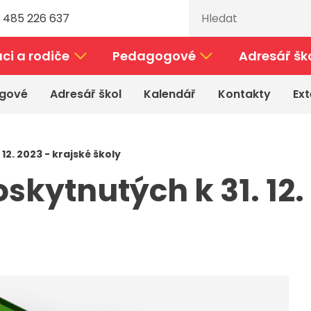
 485 226 637
ci a rodiče
Pedagogové
Adresář šk
gové
Adresář škol
Kalendář
Kontakty
Ext
12. 2023 - krajské školy
skytnutých k 31. 12.