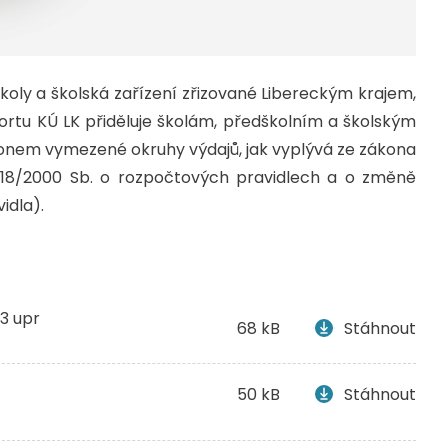
koly a školská zařízení zřizované Libereckým krajem,
ortu KÚ LK přiděluje školám, předškolním a školským
onem vymezené okruhy výdajů, jak vyplývá ze zákona
 218/2000 Sb. o rozpočtových pravidlech a o změně
idla).
3 upr
68 kB
Stáhnout
50 kB
Stáhnout