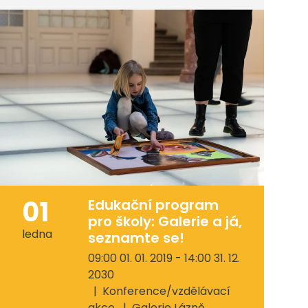
01
Edukační program
pro školy: Galerie a já,
ledna
seznamte se!
09:00 01. 01. 2019 - 14:00 31. 12.
2030
Konference/vzdělávací
akce
Galerie Lázně