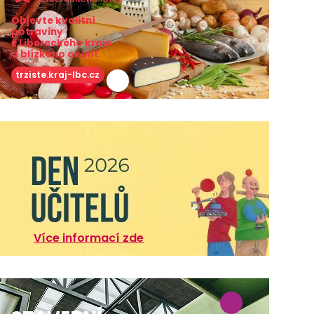
Objevte kvalitní
potraviny
z Libereckého kraje
a blízkého okolí!
trziste.kraj-lbc.cz
Více informací zde