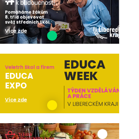
Pomáháme žákům
8. tříd objevovat
svět středních škol.
Více zde
Veletrh škol a firem
EDUCA
EXPO
Více zde