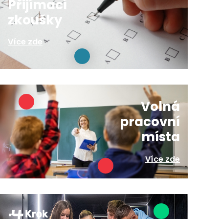
Přijímací
zkoušky
Více zde
Volná
pracovní
místa
Více zde