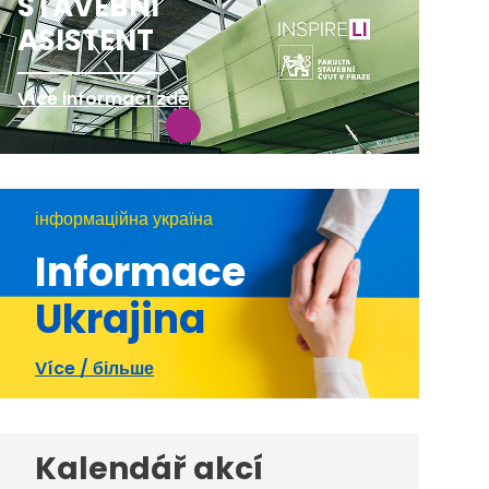
STAVEBNÍ
ASISTENT
Více informací zde
інформаційна україна
Informace
Ukrajina
Více / більше
Kalendář akcí