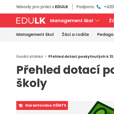
Přeskočit
Návody pro práci s
EDULK
Podpora
+420
k
hlavnímu
obsahu
Management škol
Žá
Management škol
Žáci a rodiče
Pedago
Úvodní stránka
Přehled dotací poskytnutých k 31. 
Přehled dotací po
školy
Garantováno OŠMTS