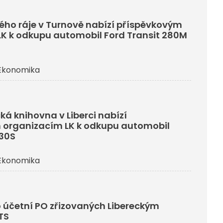
ho ráje v Turnově nabízí příspěvkovým
K k odkupu automobil Ford Transit 280M
Ekonomika
ká knihovna v Liberci nabízí
 organizacím LK k odkupu automobil
330S
Ekonomika
 účetní PO zřizovaných Libereckým
TS