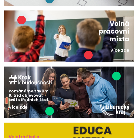
Volná
pracovní
místa
Více zde
Pomáháme žákům
8. tříd objevovat
svět středních škol.
Více zde
Veletrh škol a