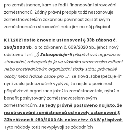
pro zaměstnance, kam se řadí i financování stravování
zaměstnanců. Žádný právní předpis totiž nestanovuje
zaměstnavatelům zákonnou povinnost zajistit svým
zaměstnancům stravování nebo jim na něj přispívat.
K 1.1.2021 došlo k novele ustanovení § 33b zákona č.
250/2000 Sb
., a to zákonem č. 609/2020 Sb., jehož nový
odstavec 1 zní: „
1)
Zabezpečuje-li
příspěvková organizace
stravování, zabezpečuje je ve vlastním stravovacím zařízení
nebo prostřednictvím organizační složky státu, právnické
osoby nebo fyzické osoby pro ….
“. Ze slova „zabezpečuje-li“
nyní zcela jednoznačně vyplývá, že nejde o povinnost
příspěvkové organizace jakožto zaměstnavatele, nýbrž o
benefit poskytovaný zaměstnavatelem svým
zaměstnancům.
J
e tedy právně postaveno na jisto, že
na stravování zaměstnanců od novely ustanovení §
33b zákona č. 250/2000 Sb. nelze z tzv. ONIV přispívat.
Tyto náklady totiž nevyplývají ze základních