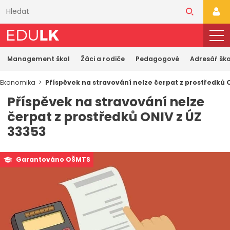
Přeskočit
k
PŘI
hlavnímu
obsahu
Management škol
Žáci a rodiče
Pedagogové
Adresář ško
Ekonomika
Příspěvek na stravování nelze čerpat z prostředků 
Příspěvek na stravování nelze
čerpat z prostředků ONIV z ÚZ
33353
Garantováno OŠMTS