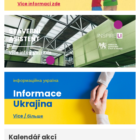
Více informací zde
STAVEBNÍ
ASISTENT
Více informací zde
інформаційна україна
Informace
Ukrajina
Více / більше
Kalendář akcí