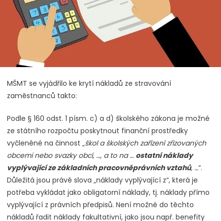
MŠMT se vyjádřilo ke krytí nákladů ze stravování
zaměstnanců takto:
Podle § 160 odst. 1 písm. c) a d) školského zákona je možné
ze státního rozpočtu poskytnout finanční prostředky
vyčleněné na činnost „
škol a školských zařízení zřizovaných
obcemi nebo svazky obcí, …, a to na …
ostatní náklady
vyplývající ze základních pracovněprávních vztahů
, …
“.
Důležitá jsou právě slova „náklady vyplývající z“, která je
potřeba vykládat jako obligatorní náklady, tj. náklady přímo
vyplývající z právních předpisů. Není možné do těchto
nákladů řadit náklady fakultativní, jako jsou např. benefity