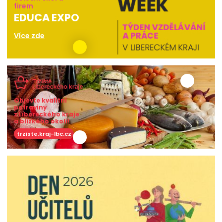
firem
EDUCA EXPO
Více zde
Objevte kvalitní
potraviny
z Libereckého kraje
a blízkého okolí!
trziste.kraj-lbc.cz