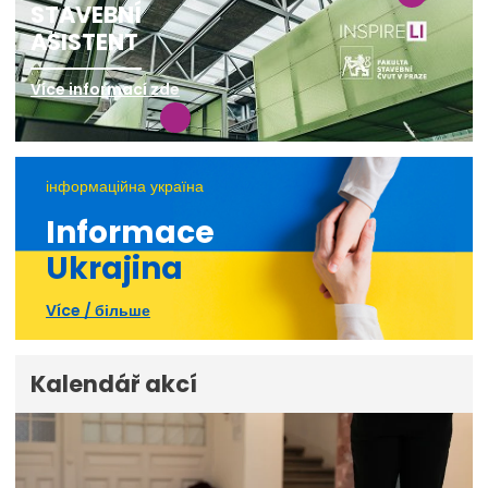
STAVEBNÍ
ASISTENT
Více informací zde
інформаційна україна
Informace
Ukrajina
Více / більше
Kalendář akcí