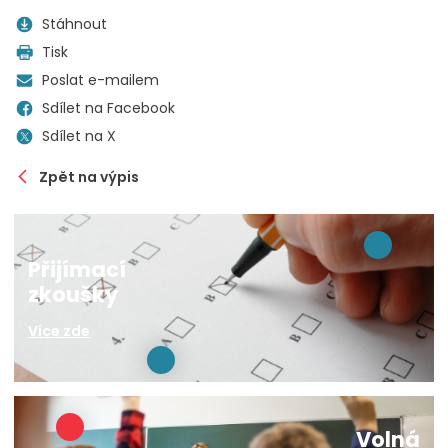
Stáhnout
Tisk
Poslat e-mailem
Sdílet na Facebook
Sdílet na X
Zpět na výpis
Přijímací
zkoušky
Více zde
Volná