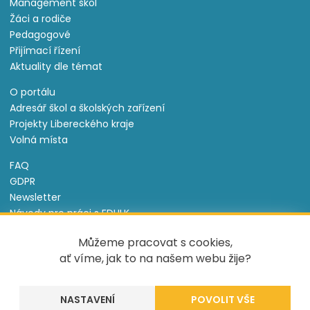
Management škol
Žáci a rodiče
Pedagogové
Přijímací řízení
Aktuality dle témat
O portálu
Adresář škol a školských zařízení
Projekty Libereckého kraje
Volná místa
FAQ
GDPR
Newsletter
Návody pro práci s EDULK
Prohlášení o přístupnosti
Můžeme pracovat s cookies,
Nastavení cookies
ať víme, jak to na našem webu žije?
Informace o souborech cookie
NASTAVENÍ
Tento projekt je spolufinancován Evropským sociálním