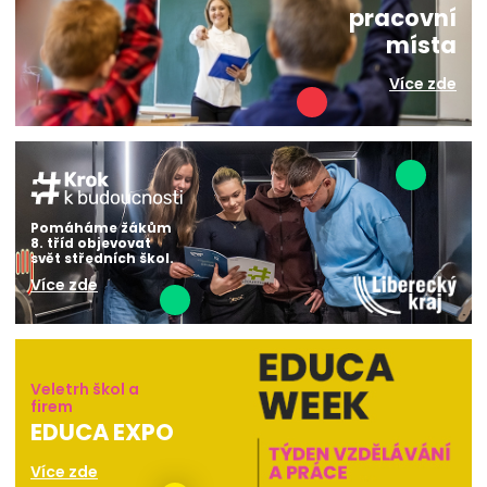
pracovní
místa
Více zde
Pomáháme žákům
8. tříd objevovat
svět středních škol.
Více zde
Veletrh škol a
firem
EDUCA EXPO
Více zde