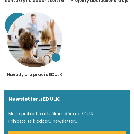
Kontakty na odbor školství
Projekty Libereckého kraje
Návody pro práci s EDULK
Newsletteru EDULK
Mějte přehled o aktuálním dění na EDULK.
Přihlašte se k odběru newsletteru.