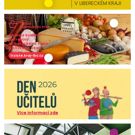
Objevte kvalitní
potraviny
z Libereckého kraje
a blízkého okolí!
trziste.kraj-lbc.cz
Více informací zde