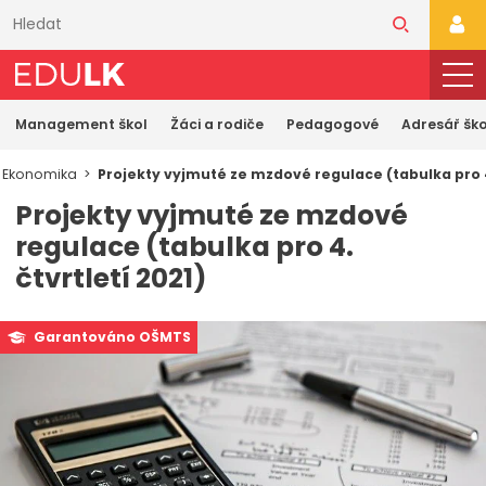
Přeskočit
k
PŘI
hlavnímu
obsahu
Management škol
Žáci a rodiče
Pedagogové
Adresář ško
Ekonomika
Projekty vyjmuté ze mzdové regulace (tabulka pro 4
Projekty vyjmuté ze mzdové
regulace (tabulka pro 4.
čtvrtletí 2021)
Garantováno OŠMTS