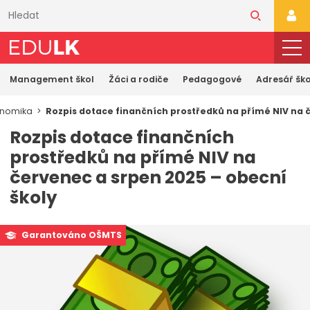
Přeskočit
k
PŘI
hlavnímu
obsahu
Management škol
Žáci a rodiče
Pedagogové
Adresář ško
onomika
Rozpis dotace finančních prostředků na přímé NIV na 
Rozpis dotace finančních
prostředků na přímé NIV na
červenec a srpen 2025 – obecní
školy
Garantováno OŠMTS