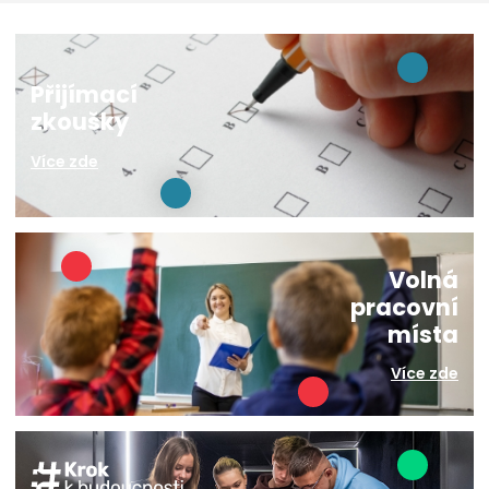
Přijímací
zkoušky
Více zde
Volná
pracovní
místa
Více zde