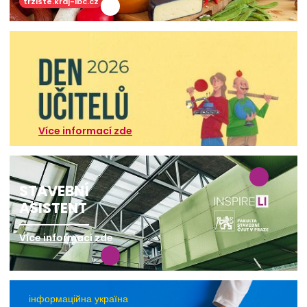
trziste.kraj-lbc.cz
Více informací zde
STAVEBNÍ
ASISTENT
Více informací zde
інформаційна україна