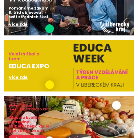
Pomáháme žákům
8. tříd objevovat
svět středních škol.
Více zde
Veletrh škol a
firem
EDUCA EXPO
Více zde
Objevte kvalitní
potraviny
z Libereckého kraje
a blízkého okolí!