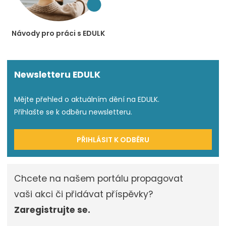
Návody pro práci s EDULK
Newsletteru EDULK
Mějte přehled o aktuálním dění na EDULK.
Přihlašte se k odběru newsletteru.
PŘIHLÁSIT K ODBĚRU
Chcete na našem portálu propagovat
vaši akci či přidávat příspěvky?
Zaregistrujte se.