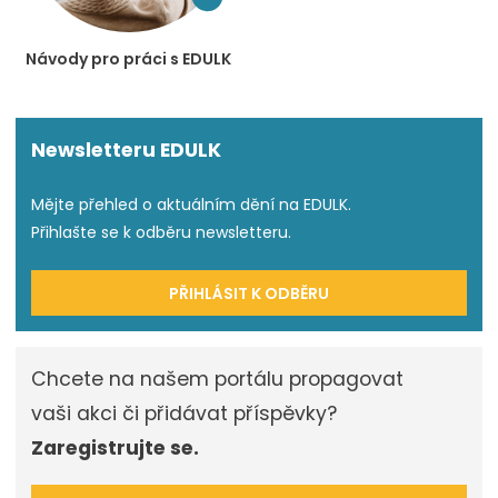
Návody pro práci s EDULK
Newsletteru EDULK
Mějte přehled o aktuálním dění na EDULK.
Přihlašte se k odběru newsletteru.
PŘIHLÁSIT K ODBĚRU
Chcete na našem portálu propagovat
vaši akci či přidávat příspěvky?
Zaregistrujte se.