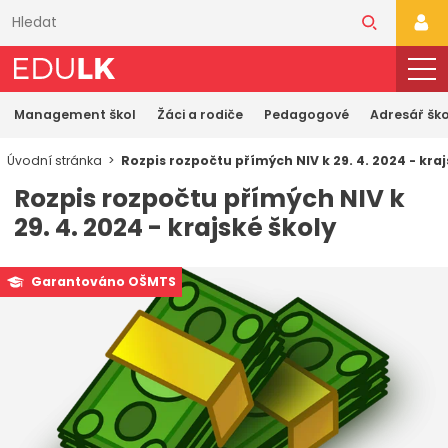
Přeskočit
k
PŘI
hlavnímu
obsahu
Management škol
Žáci a rodiče
Pedagogové
Adresář ško
Úvodní stránka
Rozpis rozpočtu přímých NIV k 29. 4. 2024 - kraj
Rozpis rozpočtu přímých NIV k
29. 4. 2024 - krajské školy
Garantováno OŠMTS