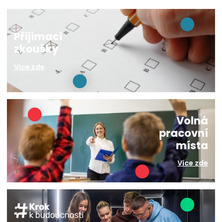
Přijímací
zkoušky
Více zde
Volná
pracovní
místa
Více zde