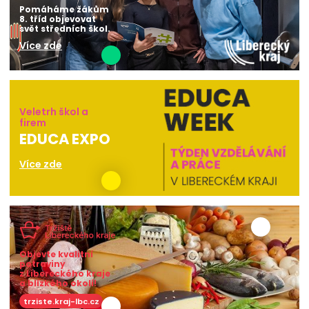
Pomáháme žákům
8. tříd objevovat
svět středních škol.
Více zde
Veletrh škol a
firem
EDUCA EXPO
Více zde
Objevte kvalitní
potraviny
z Libereckého kraje
a blízkého okolí!
trziste.kraj-lbc.cz