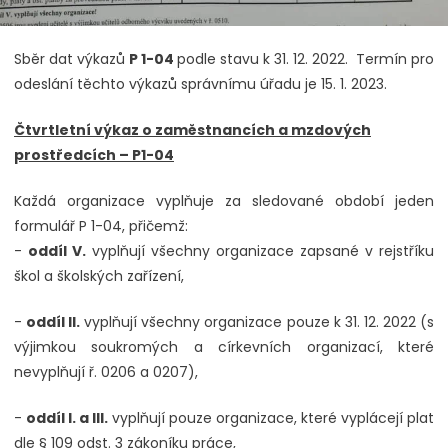
Sběr dat výkazů
P 1-04
podle stavu k 31. 12. 2022. Termín pro
odeslání těchto výkazů správnímu úřadu je 15. 1. 2023.
Čtvrtletní výkaz o zaměstnancích a mzdových
prostředcích – P1-04
Každá organizace vyplňuje za sledované období jeden
formulář P 1-04, přičemž:
-
oddíl V.
vyplňují všechny organizace zapsané v rejstříku
škol a školských zařízení,
-
oddíl II.
vyplňují všechny organizace pouze k 31. 12. 2022 (s
výjimkou soukromých a církevních organizací, které
nevyplňují ř. 0206 a 0207),
-
oddíl I. a III.
vyplňují pouze organizace, které vyplácejí plat
dle § 109 odst. 3 zákoníku práce,