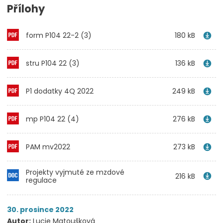
Přílohy
form P104 22-2 (3)
180 kB
stru P104 22 (3)
136 kB
P1 dodatky 4Q 2022
249 kB
mp P104 22 (4)
276 kB
PAM mv2022
273 kB
Projekty vyjmuté ze mzdové
216 kB
regulace
30. prosince 2022
Autor:
Lucie Matoušková