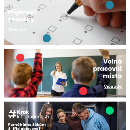
Přijímací
zkoušky
Více zde
Volná
pracovní
místa
Více zde
Pomáháme žákům
8. tříd objevovat