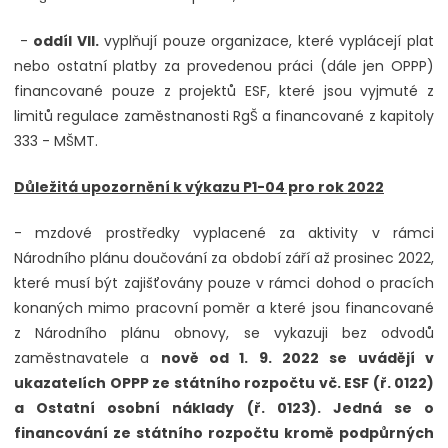
-
oddíl VII.
vyplňují pouze organizace, které vyplácejí plat
nebo ostatní platby za provedenou práci (dále jen OPPP)
financované pouze z projektů ESF, které jsou vyjmuté z
limitů regulace zaměstnanosti RgŠ a financované z kapitoly
333 - MŠMT.
Důležitá upozornění k výkazu P1-04 pro rok 2022
- mzdové prostředky vyplacené za aktivity v rámci
Národního plánu doučování za období září až prosinec 2022,
které musí být zajišťovány pouze v rámci dohod o pracích
konaných mimo pracovní poměr a které jsou financované
z Národního plánu obnovy, se vykazuji bez odvodů
zaměstnavatele a
nově od 1. 9. 2022 se uvádějí v
ukazatelích OPPP ze státního rozpočtu vč. ESF (ř. 0122)
a Ostatní osobní náklady (ř. 0123). Jedná se o
financování ze státního rozpočtu kromě podpůrných