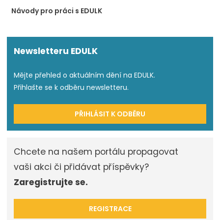
Návody pro práci s EDULK
Newsletteru EDULK
Mějte přehled o aktuálním dění na EDULK.
Přihlašte se k odběru newsletteru.
PŘIHLÁSIT K ODBĚRU
Chcete na našem portálu propagovat
vaši akci či přidávat příspěvky?
Zaregistrujte se.
REGISTRACE