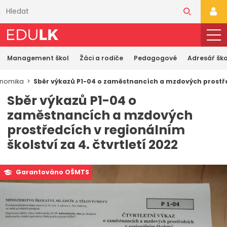
Přeskočit
k
PŘI
hlavnímu
obsahu
Management škol
Žáci a rodiče
Pedagogové
Adresář ško
onomika
Sběr výkazů P1-04 o zaměstnancích a mzdových prostřed
Sběr výkazů P1-04 o
zaměstnancích a mzdových
prostředcích v regionálním
školství za 4. čtvrtletí 2022
Garantováno OŠMTS