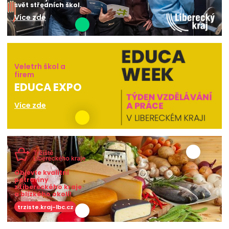
svět středních škol.
Více zde
Veletrh škol a
firem
EDUCA EXPO
Více zde
Objevte kvalitní
potraviny
z Libereckého kraje
a blízkého okolí!
trziste.kraj-lbc.cz