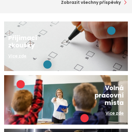
Zobrazit všechny příspěvky
Přijímací
zkoušky
Více zde
Volná
pracovní
místa
Více zde