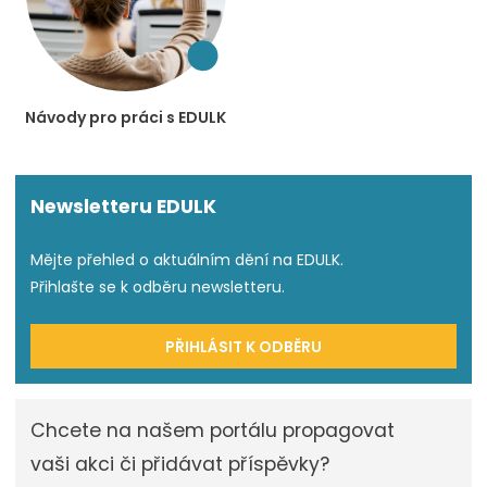
Návody pro práci s EDULK
Newsletteru EDULK
Mějte přehled o aktuálním dění na EDULK.
Přihlašte se k odběru newsletteru.
PŘIHLÁSIT K ODBĚRU
Chcete na našem portálu propagovat
vaši akci či přidávat příspěvky?