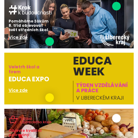
Pomáháme žákům
8. tříd objevovat
svět středních škol.
Více zde
Veletrh škol a
firem
EDUCA EXPO
Více zde
Objevte kvalitní
potraviny