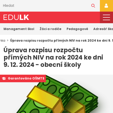
Přeskočit
k
PŘI
hlavnímu
obsahu
Management škol
Žáci a rodiče
Pedagogové
Adresář ško
ánka
Úprava rozpisu rozpočtu přímých NIV na rok 2024 ke dni 9. 
Úprava rozpisu rozpočtu
přímých NIV na rok 2024 ke dni
9. 12. 2024 - obecní školy
Garantováno OŠMTS