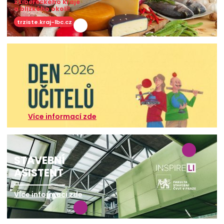
z Libereckého kraje
a blízkého okolí!
trziste.kraj-lbc.cz
Více informací zde
STAVEBNÍ
ASISTENT
Více informací zde