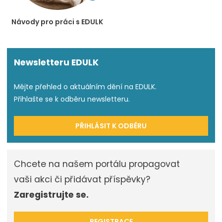
Návody pro práci s EDULK
Newsletteru EDULK
Mějte přehled o aktuálním dění na EDULK.
Přihlašte se k odběru newsletteru.
PŘIHLÁSIT K ODBĚRU
Chcete na našem portálu propagovat
vaši akci či přidávat příspěvky?
Zaregistrujte se.
REGISTRACE