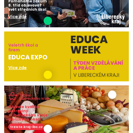
Pomáháme žákům
8. tříd objevovat
svět středních škol.
Více zde
Veletrh škol a
firem
EDUCA EXPO
Více zde
Objevte kvalitní
potraviny
z Libereckého kraje
a blízkého okolí!
trziste.kraj-lbc.cz