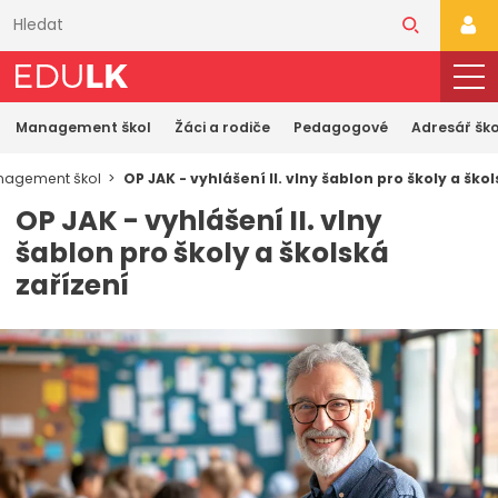
Přeskočit
k
PŘI
hlavnímu
obsahu
Management škol
Žáci a rodiče
Pedagogové
Adresář ško
agement škol
OP JAK - vyhlášení II. vlny šablon pro školy a ško
OP JAK - vyhlášení II. vlny
šablon pro školy a školská
zařízení