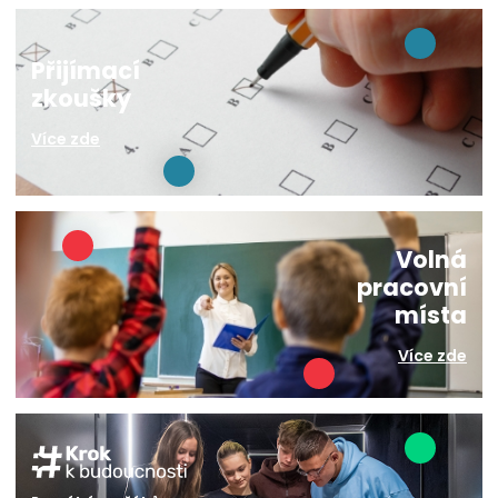
Přijímací
zkoušky
Více zde
Volná
pracovní
místa
Více zde