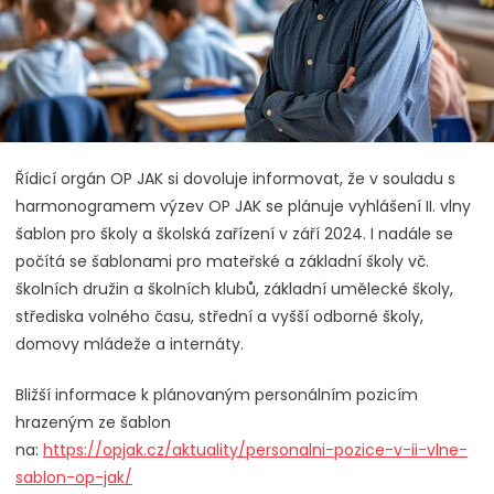
Řídicí orgán OP JAK si dovoluje informovat, že v souladu s
harmonogramem výzev OP JAK se plánuje vyhlášení II. vlny
šablon pro školy a školská zařízení v září 2024. I nadále se
počítá se šablonami pro mateřské a základní školy vč.
školních družin a školních klubů, základní umělecké školy,
střediska volného času, střední a vyšší odborné školy,
domovy mládeže a internáty.
Bližší informace k plánovaným personálním pozicím
hrazeným ze šablon
na:
https://opjak.cz/aktuality/personalni-pozice-v-ii-vlne-
sablon-op-jak/