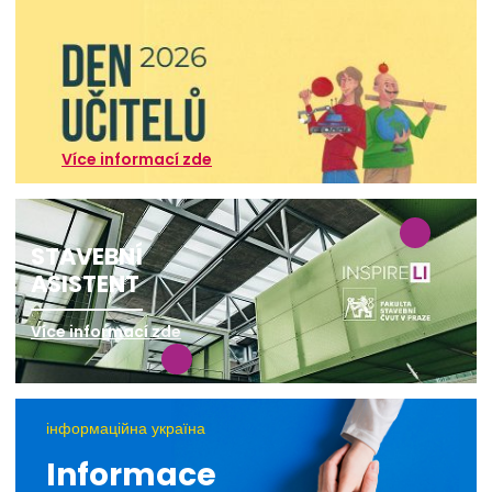
Více informací zde
STAVEBNÍ
ASISTENT
Více informací zde
інформаційна україна
Informace