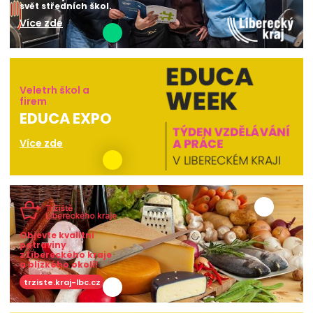
svět středních škol.
Více zde
Veletrh škol a
firem
EDUCA EXPO
Více zde
Objevte kvalitní
potraviny
z Libereckého kraje
a blízkého okolí!
trziste.kraj-lbc.cz