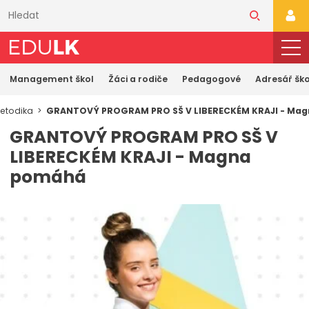
Přeskočit
k
PŘI
hlavnímu
obsahu
Management škol
Žáci a rodiče
Pedagogové
Adresář ško
etodika
GRANTOVÝ PROGRAM PRO SŠ V LIBERECKÉM KRAJI - Ma
GRANTOVÝ PROGRAM PRO SŠ V
LIBERECKÉM KRAJI - Magna
pomáhá