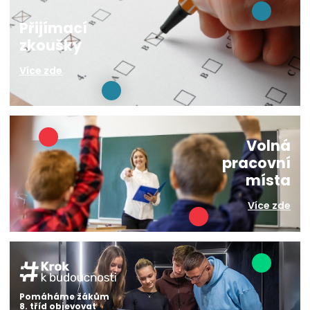
Přijímací
zkoušky
Více zde
Volná
pracovní
místa
Více zde
Pomáháme žákům
8. tříd objevovat