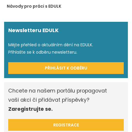
Návody pro práci s EDULK
Newsletteru EDULK
Mějte přehled o aktuálním dění na EDULK.
Přihlašte se k odběru newsletteru.
PŘIHLÁSIT K ODBĚRU
Chcete na našem portálu propagovat
vaši akci či přidávat příspěvky?
Zaregistrujte se.
REGISTRACE