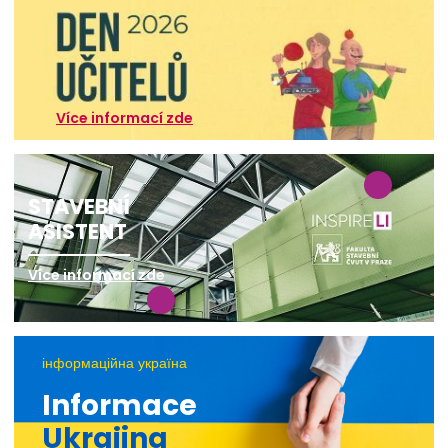
Více informací zde
STAVEBNÍ
ASISTENT
Více informací zde
інформаційна україна
Informace
Ukrajina