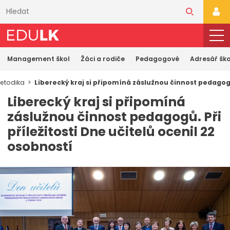
Přeskočit
k
PŘI
hlavnímu
obsahu
Management škol
Žáci a rodiče
Pedagogové
Adresář ško
etodika
Liberecký kraj si připomíná záslužnou činnost pedagogů.
Liberecký kraj si připomíná
záslužnou činnost pedagogů. Při
příležitosti Dne učitelů ocenil 22
osobností