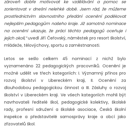
zároveň dobře motivovat ke vzdělávání a pomoc se
zorientovat v dnešní nelehké době. Jsem rád, že můžeme
prostřednictvím slavnostního předání ocenění poděkovat
nejlepším pedagogům našeho kraje. Již samotná nominace
na ocenění ukazuje, že práci těchto pedagogů oceňuje i
jejich okolí,“
uvedl Jiří Čeřovský, náměstek pro resort školství,
mládeže, tělovýchovy, sportu a zaměstnanosti.
Letos se sešlo celkem 45 nominací z nichž bylo
vyznamenáno 22 pedagogických pracovníků. Ocenění je
možné udělit ve třech kategoriích: I. Významný přínos pro
rozvoj školství v Libereckém kraji, II. Ocenění za
dlouhodobou pedagogickou činnost a III. Zásluhy o rozvoj
školství v Libereckém kraji. Ve všech kategoriích mohli být
navrhovateli ředitelé škol, pedagogické kolektivy, školské
rady, profesní sdružení a školské asociace, Česká školní
inspekce a představitelé samosprávy kraje a obcí jako
zřizovatelů škol.