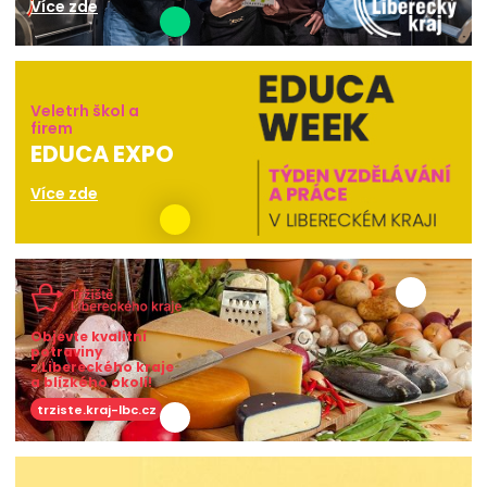
Více zde
Veletrh škol a
firem
EDUCA EXPO
Více zde
Objevte kvalitní
potraviny
z Libereckého kraje
a blízkého okolí!
trziste.kraj-lbc.cz