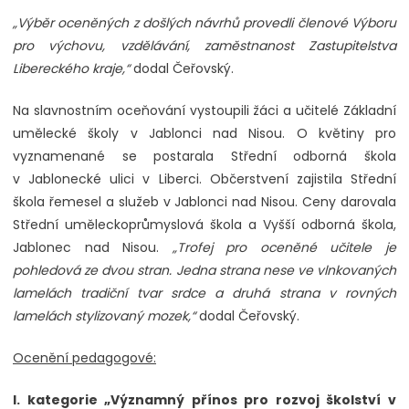
„Výběr oceněných z došlých návrhů provedli členové Výboru
pro výchovu, vzdělávání, zaměstnanost Zastupitelstva
Libereckého kraje,“
dodal Čeřovský.
Na slavnostním oceňování vystoupili žáci a učitelé Základní
umělecké školy v Jablonci nad Nisou. O květiny pro
vyznamenané se postarala Střední odborná škola
v Jablonecké ulici v Liberci. Občerstvení zajistila Střední
škola řemesel a služeb v Jablonci nad Nisou. Ceny darovala
Střední uměleckoprůmyslová škola a Vyšší odborná škola,
Jablonec nad Nisou.
„Trofej pro oceněné učitele je
pohledová ze dvou stran. Jedna strana nese ve vlnkovaných
lamelách tradiční tvar srdce a druhá strana v rovných
lamelách stylizovaný mozek,“
dodal Čeřovský.
Ocenění pedagogové:
I. kategorie „Významný přínos pro rozvoj školství v