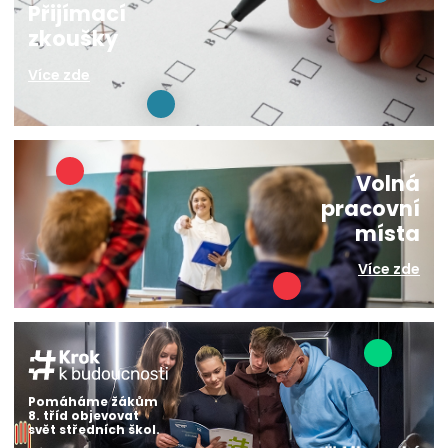
Přijímací
zkoušky
Více zde
Volná
pracovní
místa
Více zde
Pomáháme žákům
8. tříd objevovat
svět středních škol.