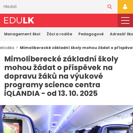
Přeskočit
k
PŘI
hlavnímu
obsahu
Management škol
Žáci a rodiče
Pedagogové
Adresář ško
etodika
Mimoliberecké základní školy mohou žádat o příspěvek
Mimoliberecké základní školy
mohou žádat o příspěvek na
dopravu žáků na výukové
programy science centra
iQLANDIA - od 13. 10. 2025