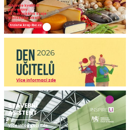
Objevte kvalitní
potraviny
z Libereckého kraje
a blízkého okolí!
trziste.kraj-lbc.cz
Více informací zde
STAVEBNÍ
ASISTENT
Více informací zde