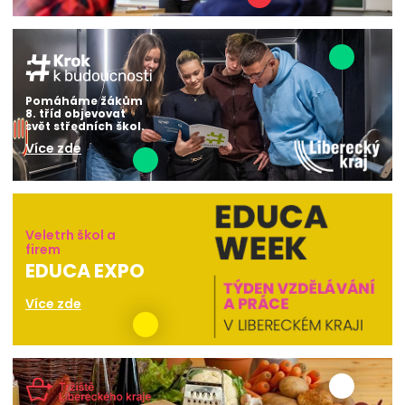
Pomáháme žákům
8. tříd objevovat
svět středních škol.
Více zde
Veletrh škol a
firem
EDUCA EXPO
Více zde