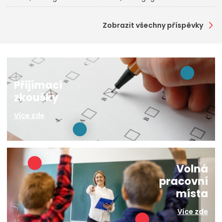
Zobrazit všechny příspěvky
Přijímací
zkoušky
Více zde
Volná
pracovní
místa
Více zde