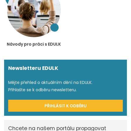
Návody pro práci s EDULK
Newsletteru EDULK
Mějte přehled o aktuálním dění na EDULK.
Přihlašte se k odběru newsletteru.
PŘIHLÁSIT K ODBĚRU
Chcete na našem portálu propagovat