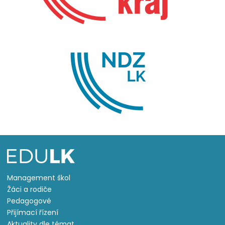
Management škol
Žáci a rodiče
Pedagogové
Přijímací řízení
Aktuality dle témat