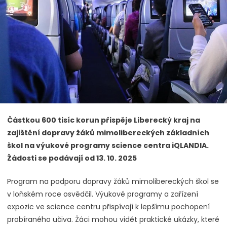
Částkou 600 tisíc korun přispěje Liberecký kraj na
zajištění dopravy žáků mimolibereckých základních
škol na výukové programy science centra iQLANDIA.
Žádosti se podávají od 13. 10. 2025
Program na podporu dopravy žáků mimolibereckých škol se
v loňském roce osvědčil. Výukové programy a zařízení
expozic ve science centru přispívají k lepšímu pochopení
probíraného učiva. Žáci mohou vidět praktické ukázky, které