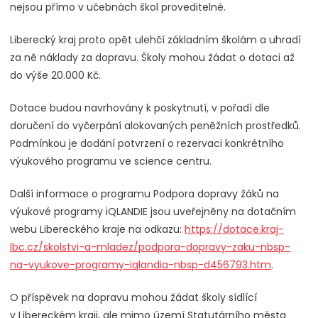
nejsou přímo v učebnách škol proveditelné.
Liberecký kraj proto opět ulehčí základním školám a uhradí
za ně náklady za dopravu. Školy mohou žádat o dotaci až
do výše 20.000 Kč.
Dotace budou navrhovány k poskytnutí, v pořadí dle
doručení do vyčerpání alokovaných peněžních prostředků.
Podmínkou je dodání potvrzení o rezervaci konkrétního
výukového programu ve science centru.
Další informace o programu Podpora dopravy žáků na
výukové programy iQLANDIE jsou uveřejněny na dotačním
webu Libereckého kraje na odkazu:
https://dotace.kraj-
lbc.cz/skolstvi-a-mladez/podpora-dopravy-zaku-nbsp-
na-vyukove-programy-iqlandia-nbsp-d456793.htm
.
O příspěvek na dopravu mohou žádat školy sídlící
v Libereckém kraji, ale mimo území Statutárního města