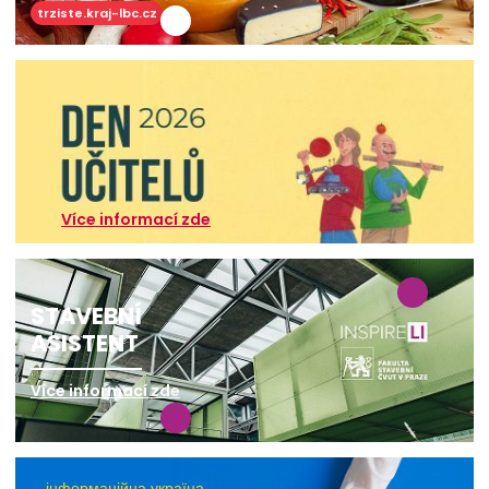
trziste.kraj-lbc.cz
Více informací zde
STAVEBNÍ
ASISTENT
Více informací zde
інформаційна україна