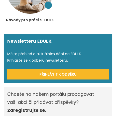
Návody pro práci s EDULK
Newsletteru EDULK
Mějte přehled o aktuálním dění na EDULK.
Přihlašte se k odběru newsletteru.
PŘIHLÁSIT K ODBĚRU
Chcete na našem portálu propagovat
vaši akci či přidávat příspěvky?
Zaregistrujte se.