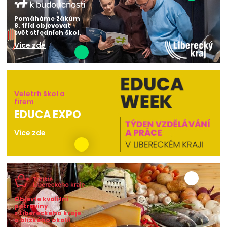
Pomáháme žákům
8. tříd objevovat
svět středních škol.
Více zde
Veletrh škol a
firem
EDUCA EXPO
Více zde
Objevte kvalitní
potraviny
z Libereckého kraje
a blízkého okolí!