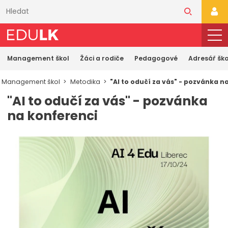
Přeskočit
k
PŘI
hlavnímu
obsahu
Management škol
Žáci a rodiče
Pedagogové
Adresář ško
Management škol
Metodika
"AI to odučí za vás" - pozvánka n
"AI to odučí za vás" - pozvánka
na konferenci