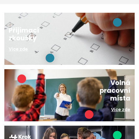
Přijímací
zkoušky
Více zde
Volná
pracovní
místa
Více zde