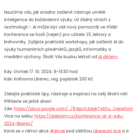
Naučíme vás, jak snadno začlenit nástroje umělé
inteligence do každodenní výuky. Už žádný strach z
technologií – AI může být váš nový pomocník ve třídě!
Konference se hodí (nejen) pro učitele ZŠ, lektory a
knihovníky. Zažijete praktické workshopy, jak začlenit AI do
výuky humanitních předmětů, jazyků, informatiky a
mediální výchovy. Školit Vás budou lektoři od
AI dětem
.
Kdy: čtvrtek 17. 10. 2024; 9-13:30 hod.
Kde: Knihovna Liberec, reg. poplatek 200 Kč
Získejte praktické tipy, nástroje a inspiraci na celý školní rok!
Přihlaste se ještě dnes!
Zde:
https://docs.google.com/.../1FAIpQLSdgkTyEDu.../viewfor
Více na webu:
https://aidetem.cz/konference-ai-4-edu-
2024-liberec/
Koná se v rámci akce
#dnyAI
pod záštitou
Liberecký kraj
a a