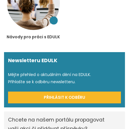
Návody pro práci s EDULK
Newsletteru EDULK
Mějte přehled o aktuálním dění na EDULK.
Přihlašte se k odběru newsletteru.
PŘIHLÁSIT K ODBĚRU
Chcete na našem portálu propagovat
vaši akci či přidávat příspěvky?