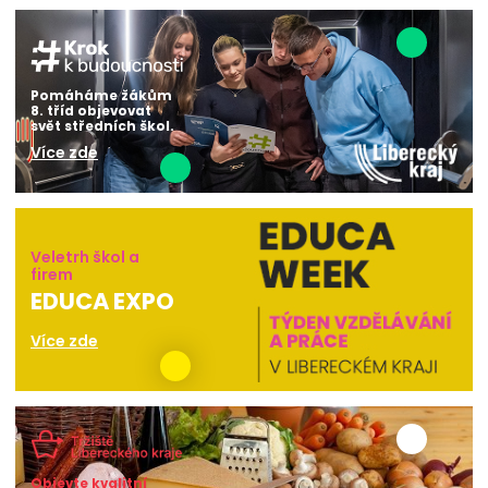
Pomáháme žákům
8. tříd objevovat
svět středních škol.
Více zde
Veletrh škol a
firem
EDUCA EXPO
Více zde
Objevte kvalitní