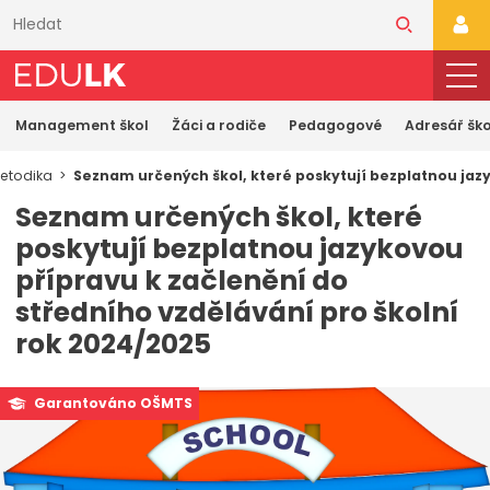
Přeskočit
k
PŘI
hlavnímu
obsahu
Management škol
Žáci a rodiče
Pedagogové
Adresář ško
etodika
Seznam určených škol, které poskytují bezplatnou jazy
Seznam určených škol, které
poskytují bezplatnou jazykovou
přípravu k začlenění do
středního vzdělávání pro školní
rok 2024/2025
Garantováno OŠMTS