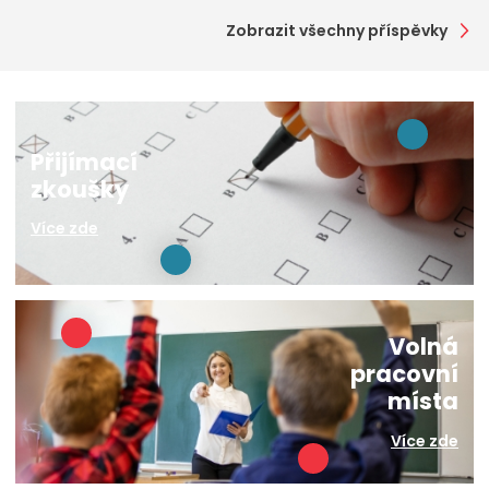
Zobrazit všechny příspěvky
Přijímací
zkoušky
Více zde
Volná
pracovní
místa
Více zde