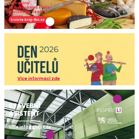
potraviny
z Libereckého kraje
a blízkého okolí!
trziste.kraj-lbc.cz
Více informací zde
STAVEBNÍ
ASISTENT
Více informací zde