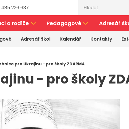
 485 226 637
ci a rodiče
Pedagogové
Adresář šk
gové
Adresář škol
Kalendář
Kontakty
Ext
bnice pro Ukrajinu - pro školy ZDARMA
ajinu - pro školy 