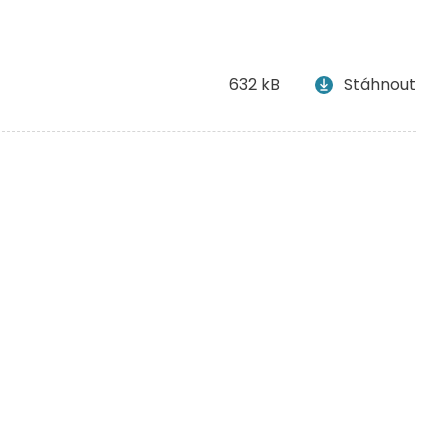
632 kB
Stáhnout