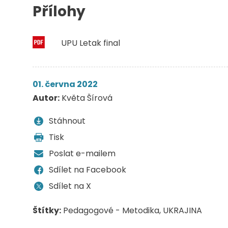
Přílohy
UPU Letak final
01. června 2022
Autor:
Květa Šírová
Stáhnout
Tisk
Poslat e-mailem
Sdílet na Facebook
Sdílet na X
Štítky:
Pedagogové - Metodika
UKRAJINA