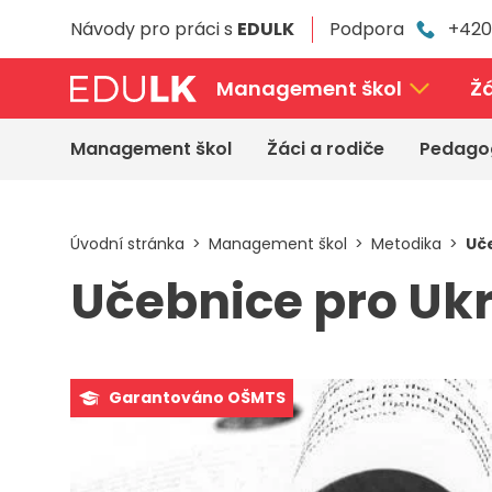
Přeskočit
Návody pro práci s
EDULK
Podpora
+420
k
hlavnímu
obsahu
Management škol
Žá
Management škol
Žáci a rodiče
Pedago
Úvodní stránka
Management škol
Metodika
Uče
Učebnice pro Ukr
Garantováno OŠMTS