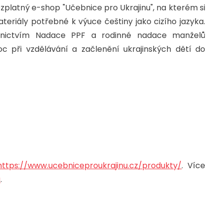
zplatný e-shop "Učebnice pro Ukrajinu", na kterém si
riály potřebné k výuce češtiny jako cizího jazyka.
řednictvím Nadace PPF a rodinné nadace manželů
c při vzdělávání a začlenění ukrajinských dětí do
https://www.ucebniceproukrajinu.cz/produkty/
. Více
u
.