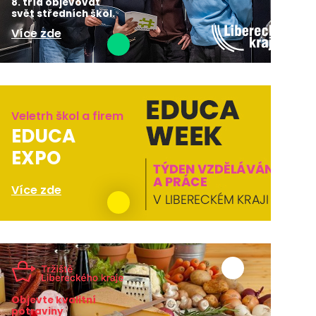
8. tříd objevovat
svět středních škol.
Více zde
Veletrh škol a firem
EDUCA
EXPO
Více zde
Objevte kvalitní
potraviny