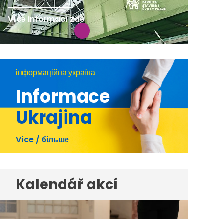
Více informací zde
інформаційна україна
Informace
Ukrajina
Více / більше
Kalendář akcí