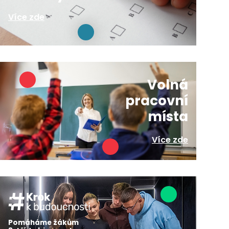
Více zde
Volná
pracovní
místa
Více zde
Pomáháme žákům