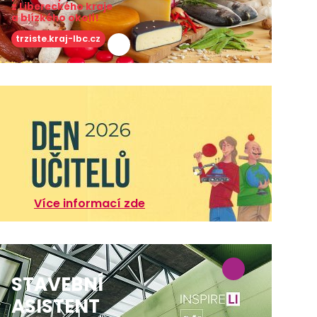
z Libereckého kraje
a blízkého okolí!
trziste.kraj-lbc.cz
Více informací zde
STAVEBNÍ
ASISTENT