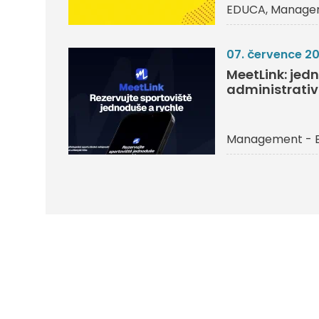
EDUCA
Managem
07. července 2
MeetLink: jedn
administrati
Management - 