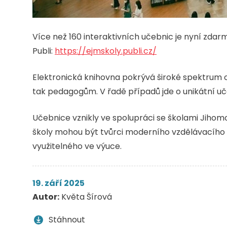
Více než 160 interaktivních učebnic je nyní zdar
Publi:
https://ejmskoly.publi.cz/
Elektronická knihovna pokrývá široké spektrum ob
tak pedagogům. V řadě případů jde o unikátní uče
Učebnice vznikly ve spolupráci se školami Jihomo
školy mohou být tvůrci moderního vzdělávacího 
využitelného ve výuce.
19. září 2025
Autor:
Květa Šírová
Stáhnout