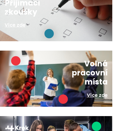
Přijímací
zkoušky
Více zde
Volná
pracovní
místa
Více zde