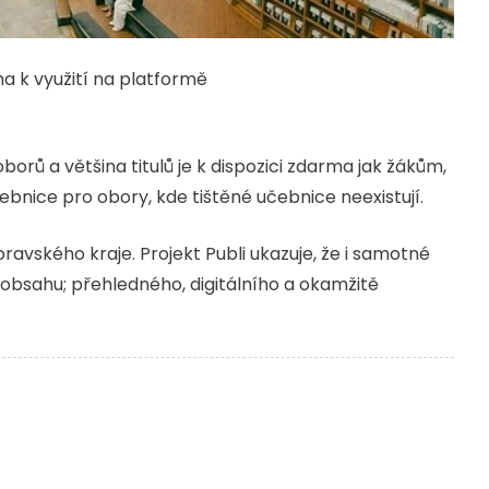
ma k využití na platformě
orů a většina titulů je k dispozici zdarma jak žákům,
bnice pro obory, kde tištěné učebnice neexistují.
ravského kraje. Projekt Publi ukazuje, že i samotné
obsahu; přehledného, digitálního a okamžitě