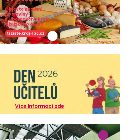
Objevte kvalitní
potraviny
z Libereckého kraje
a blízkého okolí!
trziste.kraj-lbc.cz
Více informací zde