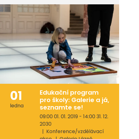
01
Edukační program
pro školy: Galerie a já,
ledna
seznamte se!
09:00 01. 01. 2019 - 14:00 31. 12.
2030
Konference/vzdělávací
akce
Galerie Lázně