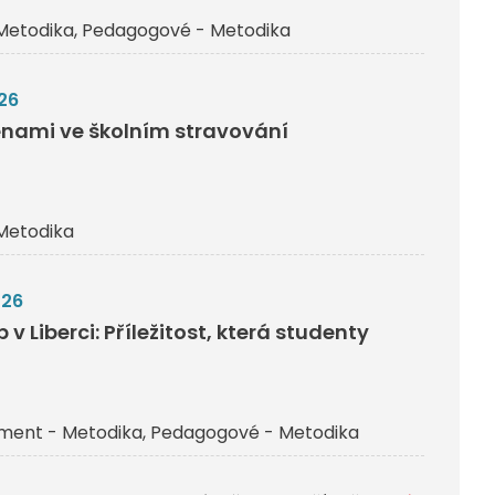
Metodika
Pedagogové - Metodika
26
nami ve školním stravování
Metodika
026
v Liberci: Příležitost, která studenty
ent - Metodika
Pedagogové - Metodika