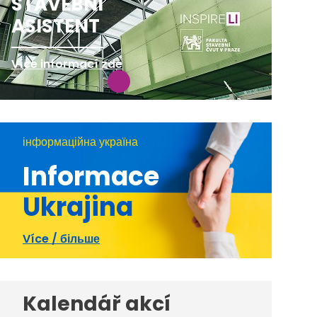
STAVEBNÍ
ASISTENT
Více informací zde
інформаційна україна
Informace
Ukrajina
Více / більше
Kalendář akcí