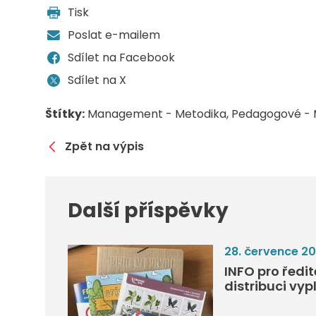
Tisk
Poslat e-mailem
Sdílet na Facebook
Sdílet na X
Štítky:
Management - Metodika
Pedagogové - 
Zpět na výpis
Další příspěvky
28. července 2
INFO pro ředi
distribuci vyp