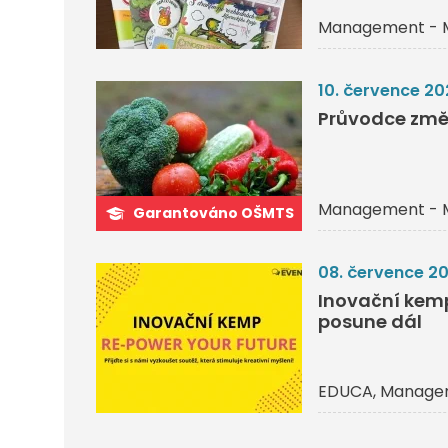
Management - 
10. července 20
Průvodce změ
Management - 
Garantováno OŠMTS
08. července 2
Inovační kemp 
posune dál
EDUCA
Managem