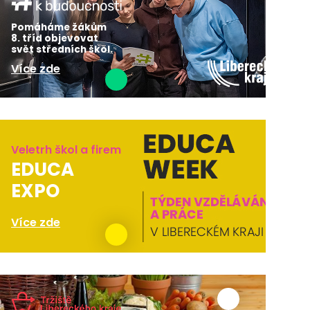
Pomáháme žákům
8. tříd objevovat
svět středních škol.
Více zde
Veletrh škol a firem
EDUCA
EXPO
Více zde