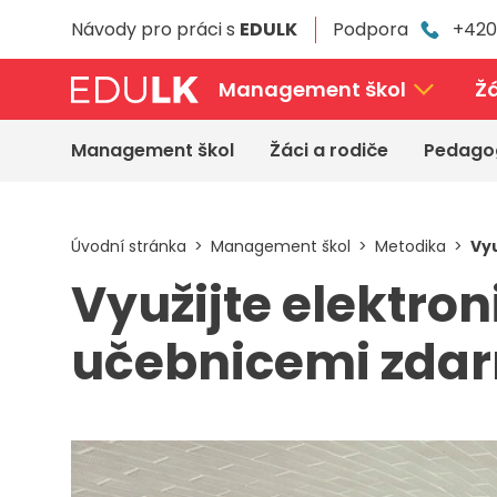
Přeskočit
Návody pro práci s
EDULK
Podpora
+420
k
hlavnímu
obsahu
Management škol
Žá
Management škol
Žáci a rodiče
Pedago
Úvodní stránka
Management škol
Metodika
Vy
Využijte elektro
učebnicemi zda