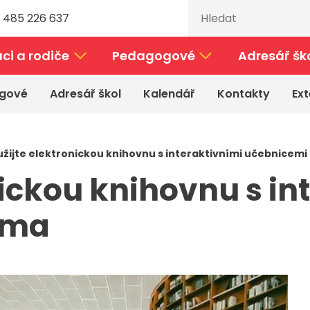
 485 226 637
ci a rodiče
Pedagogové
Adresář šk
gové
Adresář škol
Kalendář
Kontakty
Ext
užijte elektronickou knihovnu s interaktivními učebnicem
nickou knihovnu s in
rma