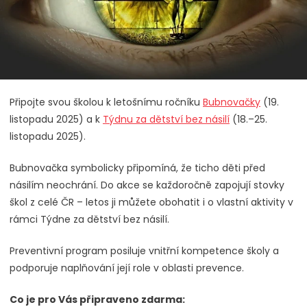
Připojte svou školou k letošnímu ročníku
Bubnovačky
(19.
listopadu 2025) a k
Týdnu za dětství bez násilí
(18.–25.
listopadu 2025).
Bubnovačka symbolicky připomíná, že ticho děti před
násilím neochrání. Do akce se každoročně zapojují stovky
škol z celé ČR – letos ji můžete obohatit i o vlastní aktivity v
rámci Týdne za dětství bez násilí.
Preventivní program posiluje vnitřní kompetence školy a
podporuje naplňování její role v oblasti prevence.
Co je pro Vás připraveno zdarma: