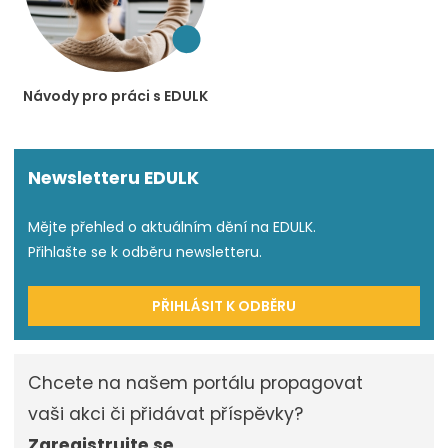
Návody pro práci s EDULK
Newsletteru EDULK
Mějte přehled o aktuálním dění na EDULK.
Přihlašte se k odběru newsletteru.
PŘIHLÁSIT K ODBĚRU
Chcete na našem portálu propagovat
vaši akci či přidávat příspěvky?
Zaregistrujte se.