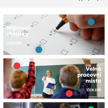
Přijímací
zkoušky
Více zde
Volná
pracovní
místa
Více zde