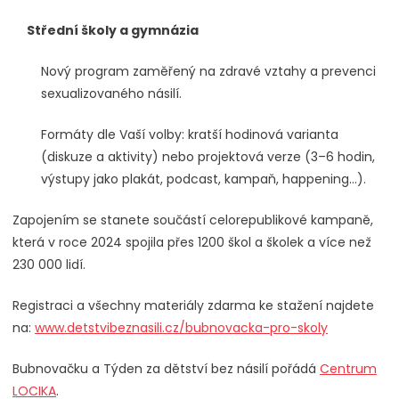
Střední školy a gymnázia
Nový program zaměřený na zdravé vztahy a prevenci
sexualizovaného násilí.
Formáty dle Vaší volby: kratší hodinová varianta
(diskuze a aktivity) nebo projektová verze (3–6 hodin,
výstupy jako plakát, podcast, kampaň, happening…).
Zapojením se stanete součástí celorepublikové kampaně,
která v roce 2024 spojila přes 1200 škol a školek a více než
230 000 lidí.
Registraci a všechny materiály zdarma ke stažení najdete
na:
www.detstvibeznasili.cz/bubnovacka-pro-skoly
Bubnovačku a Týden za dětství bez násilí pořádá
Centrum
LOCIKA
.