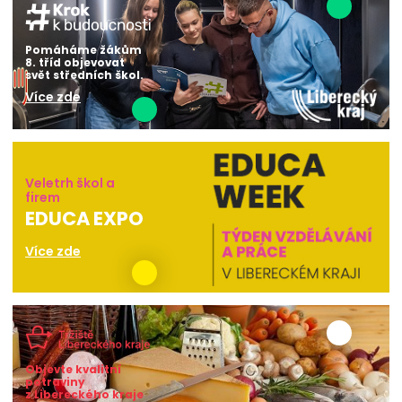
Pomáháme žákům
8. tříd objevovat
svět středních škol.
Více zde
Veletrh škol a
firem
EDUCA EXPO
Více zde
Objevte kvalitní
potraviny
z Libereckého kraje