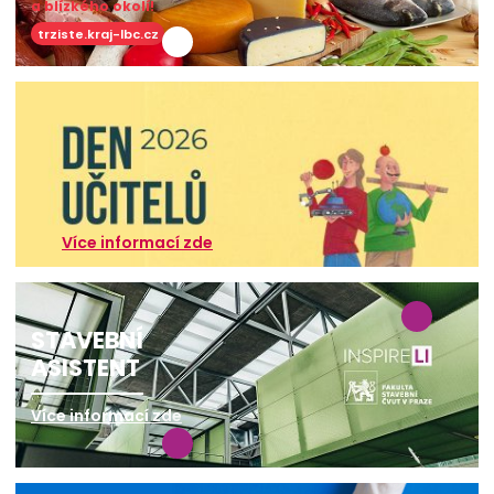
a blízkého okolí!
trziste.kraj-lbc.cz
Více informací zde
STAVEBNÍ
ASISTENT
Více informací zde