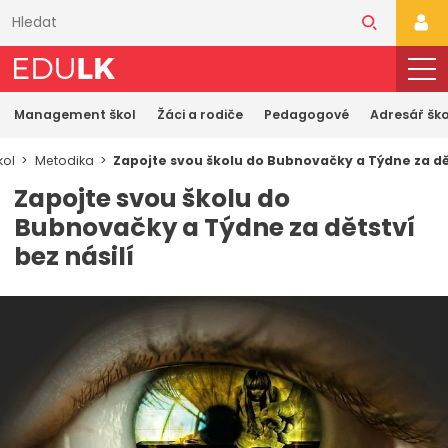
Přeskočit
k
PŘI
hlavnímu
obsahu
Management škol
Žáci a rodiče
Pedagogové
Adresář ško
ol
Metodika
Zapojte svou školu do Bubnovačky a Týdne za dět
Zapojte svou školu do
Bubnovačky a Týdne za dětství
bez násilí