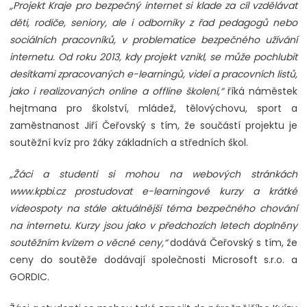
„Projekt Kraje pro bezpečný internet si klade za cíl vzdělávat
děti, rodiče, seniory, ale i odborníky z řad pedagogů nebo
sociálních pracovníků, v problematice bezpečného užívání
internetu. Od roku 2013, kdy projekt vznikl, se může pochlubit
desítkami zpracovaných e-learningů, videí a pracovních listů,
jako i realizovaných online a offline školení,“
říká náměstek
hejtmana pro školství, mládež, tělovýchovu, sport a
zaměstnanost Jiří Čeřovský s tím, že součástí projektu je
soutěžní kvíz pro žáky základních a středních škol.
„Žáci a studenti si mohou na webových stránkách
www.kpbi.cz prostudovat e-learningové kurzy a krátké
videospoty na stále aktuálnější téma bezpečného chování
na internetu. Kurzy jsou jako v předchozích letech doplněny
soutěžním kvízem o věcné ceny,“
dodává Čeřovský s tím, že
ceny do soutěže dodávají společnosti Microsoft s.r.o. a
GORDIC.