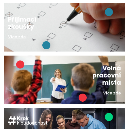
Přijímací
zkoušky
Více zde
Volná
pracovní
místa
Více zde