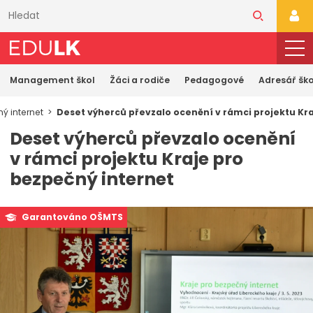
Přeskočit
k
PŘI
hlavnímu
obsahu
Management škol
Žáci a rodiče
Pedagogové
Adresář ško
ý internet
Deset výherců převzalo ocenění v rámci projektu Kr
Deset výherců převzalo ocenění
v rámci projektu Kraje pro
bezpečný internet
Garantováno OŠMTS