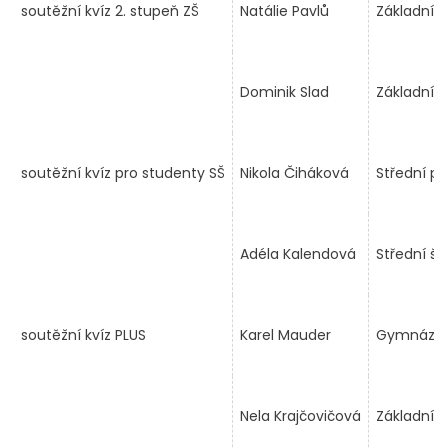
soutěžní kvíz 2. stupeň ZŠ
Natálie Pavlů
Základní š
Dominik Slad
Základní š
soutěžní kvíz pro studenty SŠ
Nikola Čiháková
Střední pr
Adéla Kalendová
Střední ško
soutěžní kvíz PLUS
Karel Mauder
Gymnázium
Nela Krajčovičová
Základní š