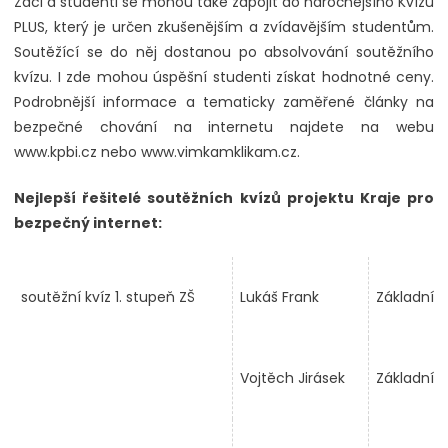
Žáci a studenti se mohou také zapojit do náročnějšího Kvízu
PLUS, který je určen zkušenějším a zvídavějším studentům.
Soutěžící se do něj dostanou po absolvování soutěžního
kvízu. I zde mohou úspěšní studenti získat hodnotné ceny.
Podrobnější informace a tematicky zaměřené články na
bezpečné chování na internetu najdete na webu
www.kpbi.cz nebo www.vimkamklikam.cz.
Nejlepší řešitelé soutěžních kvízů projektu Kraje pro
bezpečný internet:
soutěžní kvíz 1. stupeň ZŠ
Lukáš Frank
Základní 
Vojtěch Jirásek
Základní š