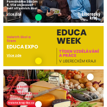
Pomáháme žákům
8. tříd objevovat
svět středních škol.
Více zde
Veletrh škol a
firem
EDUCA EXPO
Více zde
Objevte kvalitní
potraviny
z Libereckého kraje
a blízkého okolí!
trziste.kraj-lbc.cz