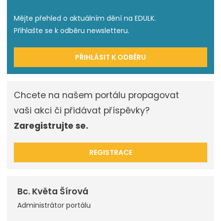
Mějte přehled o aktuálním dění na EDULK.
Přihlašte se k odběru newsletteru.
PŘIHLÁSIT K ODBĚRU
Chcete na našem portálu propagovat
vaši akci či přidávat příspěvky?
Zaregistrujte se.
REGISTRACE
Bc. Květa Šírová
Administrátor portálu