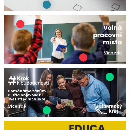
Volná
pracovní
místa
Více zde
Pomáháme žákům
8. tříd objevovat
svět středních škol.
Více zde