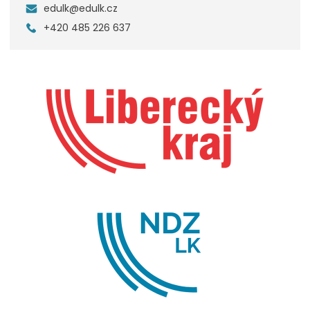
edulk@edulk.cz
+420 485 226 637