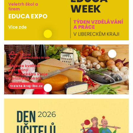
Veletrh škol a
firem
EDUCA EXPO
Více zde
Objevte kvalitní
potraviny
z Libereckého kraje
a blízkého okolí!
trziste.kraj-lbc.cz