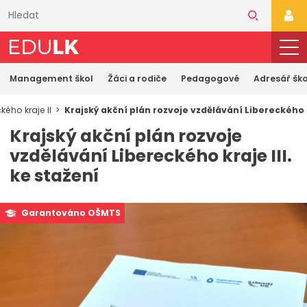
Přeskočit
k
PŘI
hlavnímu
obsahu
Management škol
Žáci a rodiče
Pedagogové
Adresář ško
kého kraje II
Krajský akční plán rozvoje vzdělávání Libereckého kr
Krajský akční plán rozvoje
vzdělávání Libereckého kraje III.
ke stažení
Garantováno OŠMTS