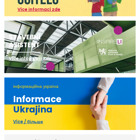
Více informací zde
STAVEBNÍ
ASISTENT
Více informací zde
інформаційна україна
Informace
Ukrajina
Více / більше