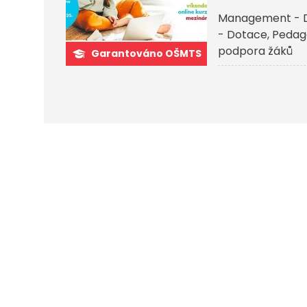
Management - 
- Dotace
Pedago
podpora žáků
Garantováno OŠMTS