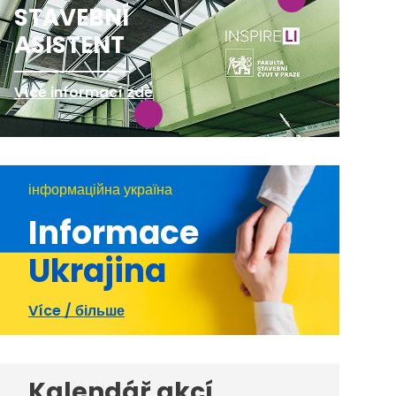
STAVEBNÍ
ASISTENT
Více informací zde
інформаційна україна
Informace
Ukrajina
Více / більше
Kalendář akcí