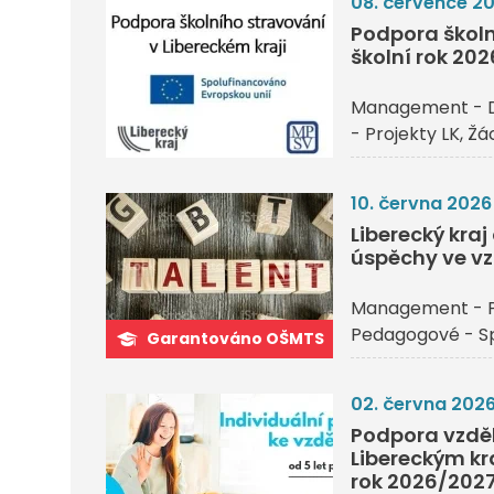
08. července 2
Podpora školn
školní rok 20
Management - 
- Projekty LK
Žác
10. června 2026
Liberecký kra
úspěchy ve vz
Management - P
Pedagogové - Sp
Garantováno OŠMTS
02. června 202
Podpora vzděl
Libereckým kr
rok 2026/202