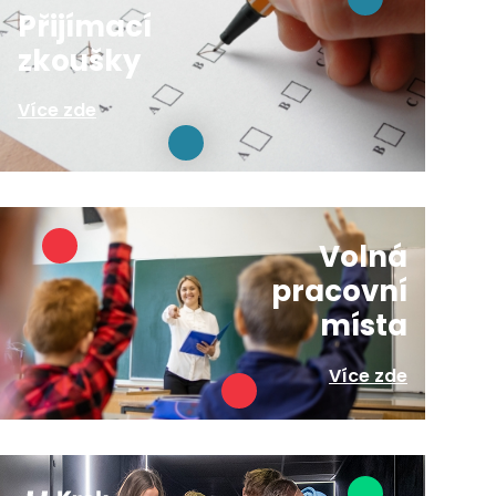
Přijímací
zkoušky
Více zde
Volná
pracovní
místa
Více zde