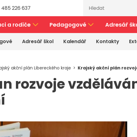
 485 226 637
ci a rodiče
Pedagogové
Adresář šk
gové
Adresář škol
Kalendář
Kontakty
Ext
ajský akční plán Libereckého kraje
Krajský akční plán rozvoj
án rozvoje vzdělává
í