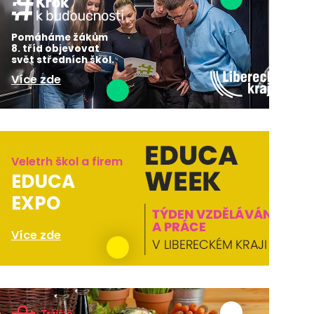
Pomáháme žákům
8. tříd objevovat
svět středních škol.
Více zde
Veletrh škol a firem
EDUCA
EXPO
Více zde