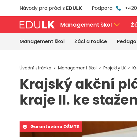
Přeskočit
Návody pro práci s
EDULK
Podpora
+420
k
hlavnímu
obsahu
Management škol
Žá
Management škol
Žáci a rodiče
Pedago
Úvodní stránka
Management škol
Projekty LK
Kr
Krajský akční pl
kraje II. ke stažen
Garantováno OŠMTS