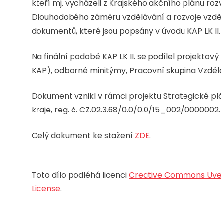
kteří mj. vycházeli z Krajského akčního plánu rozv
Dlouhodobého záměru vzdělávání a rozvoje vzděl
dokumentů, které jsou popsány v úvodu KAP LK II.
Na finální podobě KAP LK II. se podílel projektov
KAP), odborné minitýmy, Pracovní skupina Vzděl
Dokument vznikl v rámci projektu Strategické pl
kraje, reg. č. CZ.02.3.68/0.0/0.0/15_002/0000002.
Celý dokument ke stažení
ZDE
.
Toto dílo podléhá licenci
Creative Commons Uveď
License
.