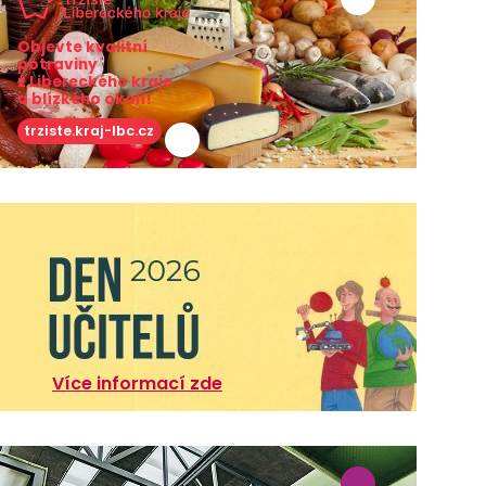
Objevte kvalitní
potraviny
z Libereckého kraje
a blízkého okolí!
trziste.kraj-lbc.cz
Více informací zde