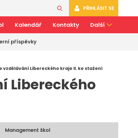
PŘIHLÁSIT SE
ol
Kalendář
Kontakty
Další
erní příspěvky
e vzdělávání Libereckého kraje II. ke stažení
ní Libereckého
Management škol