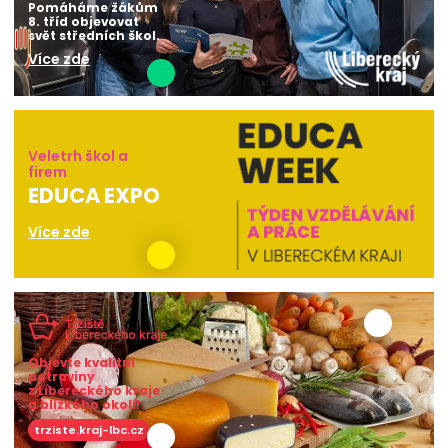
Pomáháme žákům
8. tříd objevovat
svět středních škol.
Více zde
Veletrh škol a
firem
EDUCA EXPO
Více zde
Objevte kvalitní
potraviny
z Libereckého kraje
a blízkého okolí!
trziste.kraj-lbc.cz