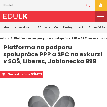
Přeskočit
k
PŘI
hlavnímu
obsahu
Management škol
Žáci a rodiče
Pedagogové
Adresář ško
ekty LK
Platforma na podporu spolupráce PPP a SPC na exkurzi v
Platforma na podporu
spolupráce PPP a SPC na exkurzi
v SOŠ, Liberec, Jablonecká 999
Garantováno OŠMTS