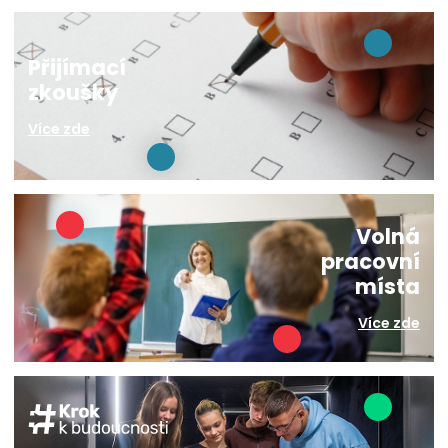
Přijímací
zkoušky
Více zde
Volná
pracovní
místa
Více zde