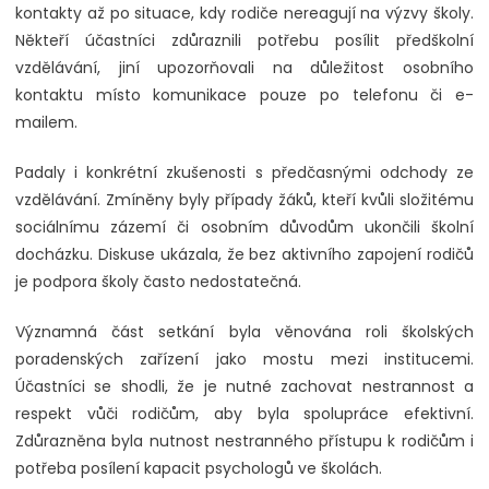
kontakty až po situace, kdy rodiče nereagují na výzvy školy.
Někteří účastníci zdůraznili potřebu posílit předškolní
vzdělávání, jiní upozorňovali na důležitost osobního
kontaktu místo komunikace pouze po telefonu či e-
mailem.
Padaly i konkrétní zkušenosti s předčasnými odchody ze
vzdělávání. Zmíněny byly případy žáků, kteří kvůli složitému
sociálnímu zázemí či osobním důvodům ukončili školní
docházku. Diskuse ukázala, že bez aktivního zapojení rodičů
je podpora školy často nedostatečná.
Významná část setkání byla věnována roli školských
poradenských zařízení jako mostu mezi institucemi.
Účastníci se shodli, že je nutné zachovat nestrannost a
respekt vůči rodičům, aby byla spolupráce efektivní.
Zdůrazněna byla nutnost nestranného přístupu k rodičům i
potřeba posílení kapacit psychologů ve školách.