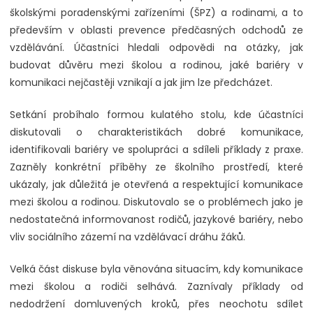
školskými poradenskými zařízeními (ŠPZ) a rodinami, a to
především v oblasti prevence předčasných odchodů ze
vzdělávání. Účastníci hledali odpovědi na otázky, jak
budovat důvěru mezi školou a rodinou, jaké bariéry v
komunikaci nejčastěji vznikají a jak jim lze předcházet.
Setkání probíhalo formou kulatého stolu, kde účastníci
diskutovali o charakteristikách dobré komunikace,
identifikovali bariéry ve spolupráci a sdíleli příklady z praxe.
Zazněly konkrétní příběhy ze školního prostředí, které
ukázaly, jak důležitá je otevřená a respektující komunikace
mezi školou a rodinou. Diskutovalo se o problémech jako je
nedostatečná informovanost rodičů, jazykové bariéry, nebo
vliv sociálního zázemí na vzdělávací dráhu žáků.
Velká část diskuse byla věnována situacím, kdy komunikace
mezi školou a rodiči selhává. Zaznívaly příklady od
nedodržení domluvených kroků, přes neochotu sdílet