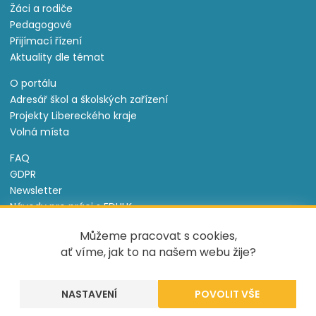
Žáci a rodiče
Pedagogové
Přijímací řízení
Aktuality dle témat
O portálu
Adresář škol a školských zařízení
Projekty Libereckého kraje
Volná místa
FAQ
GDPR
Newsletter
Návody pro práci s EDULK
Prohlášení o přístupnosti
Můžeme pracovat s cookies,
Nastavení cookies
ať víme, jak to na našem webu žije?
Informace o souborech cookie
NASTAVENÍ
Tento projekt je spolufinancován Evropským sociálním
fondem a státním rozpočtem České republiky.