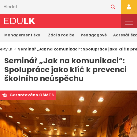
Přeskočit
k
PŘI
hlavnímu
obsahu
Management škol
Žáci a rodiče
Pedagogové
Adresář ško
ekty LK
Seminář „Jak na komunikaci“: Spolupráce jako klíč k p
Seminář „Jak na komunikaci“:
Spolupráce jako klíč k prevenci
školního neúspěchu
Garantováno OŠMTS