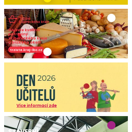
Objevte kvalitní
potraviny
z Libereckého kraje
a blízkého okolí!
trziste.kraj-lbc.cz
Více informací zde
STAVEBNÍ