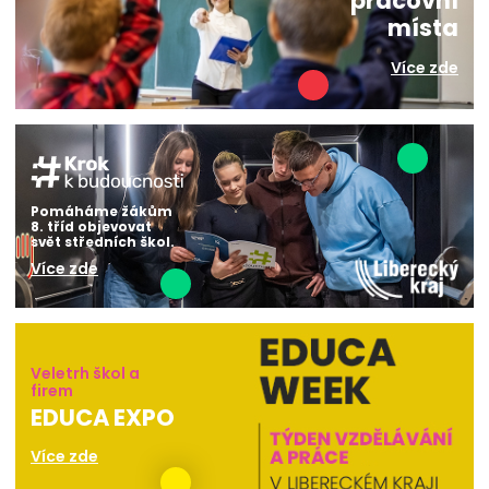
pracovní
místa
Více zde
Pomáháme žákům
8. tříd objevovat
svět středních škol.
Více zde
Veletrh škol a
firem
EDUCA EXPO
Více zde